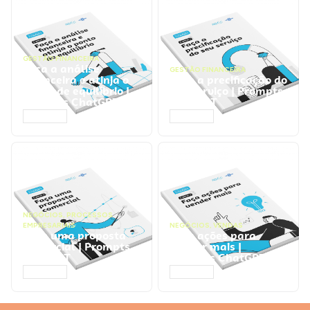
GESTÃO FINANCEIRA
Faça a análise
GESTÃO FINANCEIRA
financeira e atinja o
Faça a precificação do
ponto de equilíbrio |
seu serviço | Prompts
Prompts ChatGPT
ChatGPT
ACESSAR
ACESSAR
NEGÓCIOS
,
PROCESSOS
EMPRESARIAIS
NEGÓCIOS
,
VENDAS
Faça uma proposta
Faça ações para
comercial | Prompts
vender mais |
ChatGPT
Prompts ChatGPT
ACESSAR
ACESSAR