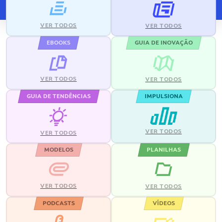
VER TODOS
VER TODOS
EBOOKS
GUIA DE INOVAÇÃO
VER TODOS
VER TODOS
GUIA DE TENDÊNCIAS
IMPULSIONA
VER TODOS
VER TODOS
MODELOS
PLANILHAS
VER TODOS
VER TODOS
PODCASTS
VÍDEOS