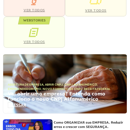
VER TODOS
VER TODOS
WEBSTORIES
VER TODOS
ABERTURA DE EMPRESA
,
ABRIR CNPJ
,
CNPJ ALFANUMÉRICO
,
EMPREENDEDORISMO
,
NOVO FORMATO DE CNPJ
,
RECEITA FEDERAL
Vai abrir uma empresa? Entenda como
funciona o novo CNPJ Alfanumérico
ACESSAR
Como ORGANIZAR sua EMPRESA. Reduzir
erros e crescer com SEGURANÇA.