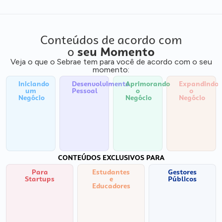
Conteúdos de acordo com
o
seu Momento
Veja o que o Sebrae tem para você de acordo com o seu
momento:
Iniciando
Desenvolvimento
Aprimorando
Expandindo
um
Pessoal
o
o
Negócio
Negócio
Negócio
CONTEÚDOS EXCLUSIVOS PARA
Para
Estudantes
Gestores
Startups
e
Públicos
Educadores