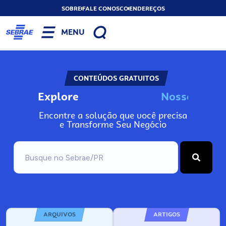
SOBRE
FALE CONOSCO
ENDEREÇOS
MENU
CONTEÚDOS GRATUITOS
Explore
N
o
s
s
o
s
I
n
f
Encontre a solução que você precisa
e Transforme Seu Negócio
ARQUIVOS
ARTIGOS