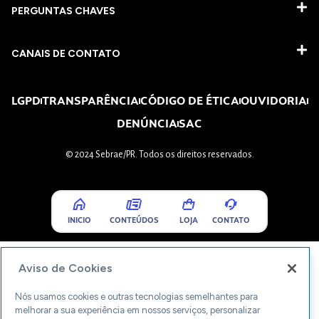
PERGUNTAS CHAVES​
CANAIS DE CONTATO
LGPD
TRANSPARÊNCIA
CÓDIGO DE ÉTICA
OUVIDORIA
DENÚNCIA
SAC
© 2024 Sebrae/PR. Todos os direitos reservados.
INICIO
CONTEÚDOS
LOJA
CONTATO
Aviso de Cookies
Nós usamos cookies e outras tecnologias semelhantes para
melhorar a sua experiência em nossos serviços, personalizar