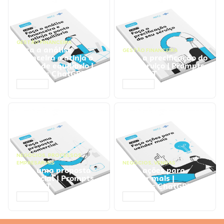
GESTÃO FINANCEIRA
Faça a análise
GESTÃO FINANCEIRA
financeira e atinja o
Faça a precificação do
ponto de equilíbrio |
seu serviço | Prompts
Prompts ChatGPT
ChatGPT
ACESSAR
ACESSAR
NEGÓCIOS
,
PROCESSOS
EMPRESARIAIS
NEGÓCIOS
,
VENDAS
Faça uma proposta
Faça ações para
comercial | Prompts
vender mais |
ChatGPT
Prompts ChatGPT
ACESSAR
ACESSAR