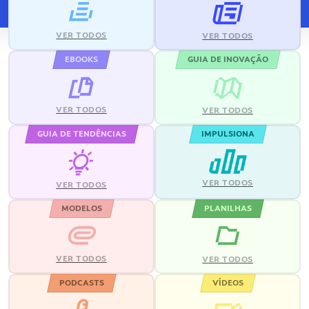
VER TODOS
VER TODOS
EBOOKS
GUIA DE INOVAÇÃO
VER TODOS
VER TODOS
GUIA DE TENDÊNCIAS
IMPULSIONA
VER TODOS
VER TODOS
MODELOS
PLANILHAS
VER TODOS
VER TODOS
PODCASTS
VÍDEOS