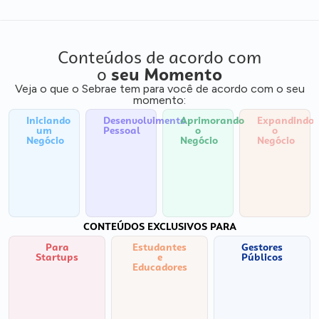
Conteúdos de acordo com
o
seu Momento
Veja o que o Sebrae tem para você de acordo com o seu
momento:
Iniciando
Desenvolvimento
Aprimorando
Expandindo
um
Pessoal
o
o
Negócio
Negócio
Negócio
CONTEÚDOS EXCLUSIVOS PARA
Para
Estudantes
Gestores
Startups
e
Públicos
Educadores