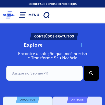
SOBRE
FALE CONOSCO
ENDEREÇOS
MENU
CONTEÚDOS GRATUITOS
Explore
N
o
s
s
o
s
A
Encontre a solução que você precisa
e Transforme Seu Negócio
ARQUIVOS
ARTIGOS