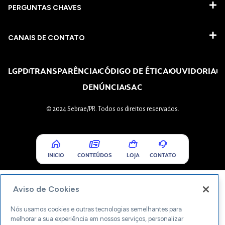
PERGUNTAS CHAVES​
CANAIS DE CONTATO
LGPD
TRANSPARÊNCIA
CÓDIGO DE ÉTICA
OUVIDORIA
DENÚNCIA
SAC
© 2024 Sebrae/PR. Todos os direitos reservados.
INICIO
CONTEÚDOS
LOJA
CONTATO
Aviso de Cookies
Nós usamos cookies e outras tecnologias semelhantes para
melhorar a sua experiência em nossos serviços, personalizar