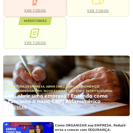
VER TODOS
VER TODOS
WEBSTORIES
VER TODOS
ABERTURA DE EMPRESA
,
ABRIR CNPJ
,
CNPJ ALFANUMÉRICO
,
EMPREENDEDORISMO
,
NOVO FORMATO DE CNPJ
,
RECEITA FEDERAL
Vai abrir uma empresa? Entenda como
funciona o novo CNPJ Alfanumérico
ACESSAR
Como ORGANIZAR sua EMPRESA. Reduzir
erros e crescer com SEGURANÇA.