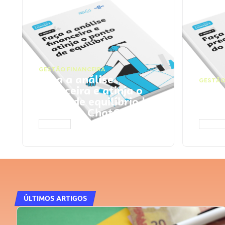
GESTÃO FINANCEIRA
Faça a análise
GESTÃO
financeira e atinja o
Faça
ponto de equilíbrio |
seu 
Prompts ChatGPT
Cha
ACESSAR
ACESS
ÚLTIMOS ARTIGOS