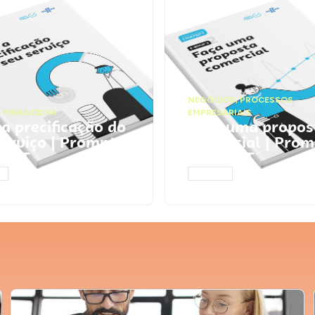
NEGÓCIOS
,
PROCESSOS
 FINANCEIRA
EMPRESARIAIS
 a precificação do
Faça uma propos
serviço | Prompts
comercial | Prom
tGPT
ChatGPT
AR
ACESSAR