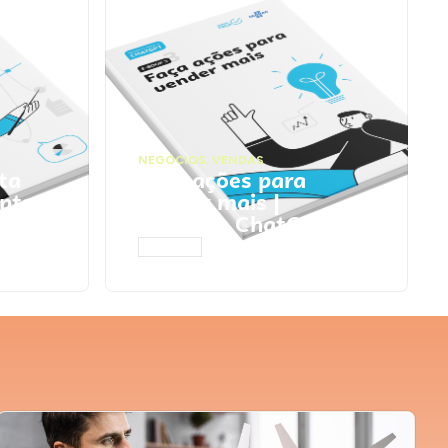
NEGÓCIOS
,
VENDAS
ta
Faça ações para
pts
vender mais |
Prompts ChatGPT
ACESSAR