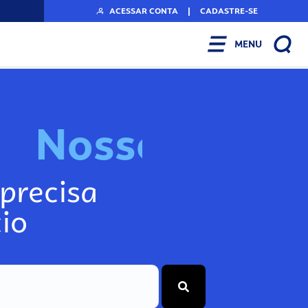
ACESSAR CONTA
|
CADASTRE-SE
MENU
N
o
s
s
o
s
I
n
f
o
g
precisa
io