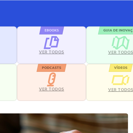
EBOOKS
GUIA DE INOVA
VER TODOS
VER TODO
PODCASTS
VÍDEOS
VER TODOS
VER TODO