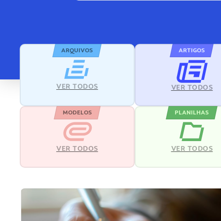
ARQUIVOS
ARTIGOS
VER TODOS
VER TODOS
MODELOS
PLANILHAS
VER TODOS
VER TODOS