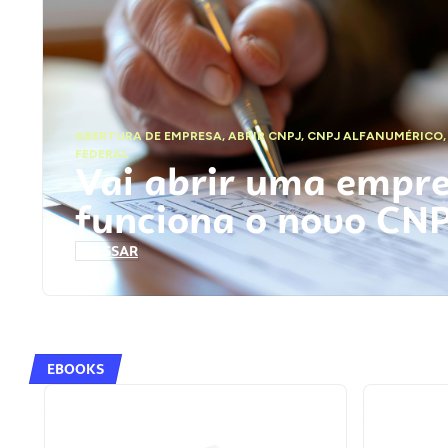
ABERTURA DE EMPRESA
,
ABRIR CNPJ
,
CNPJ ALFANUMÉRICO
FEDERAL
Vai abrir uma empr
funciona o novo CN
ACESSAR
EBOOKS