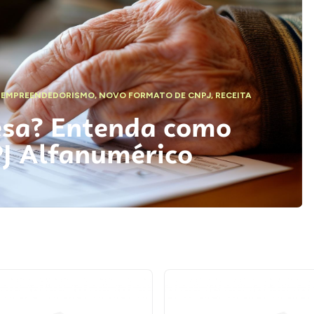
,
EMPREENDEDORISMO
,
NOVO FORMATO DE CNPJ
,
RECEITA
esa? Entenda como
PJ Alfanumérico