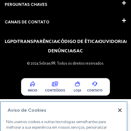
PERGUNTAS CHAVES​
CANAIS DE CONTATO
LGPD
TRANSPARÊNCIA
CÓDIGO DE ÉTICA
OUVIDORIA
DENÚNCIA
SAC
© 2024 Sebrae/PR. Todos os direitos reservados.
INICIO
CONTEÚDOS
LOJA
CONTATO
Aviso de Cookies
Nós usamos cookies e outras tecnologias semelhantes para
melhorar a sua experiência em nossos serviços, personalizar