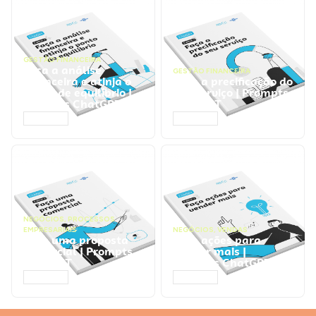
GESTÃO FINANCEIRA
Faça a análise
GESTÃO FINANCEIRA
financeira e atinja o
Faça a precificação do
ponto de equilíbrio |
seu serviço | Prompts
Prompts ChatGPT
ChatGPT
ACESSAR
ACESSAR
NEGÓCIOS
,
PROCESSOS
EMPRESARIAIS
NEGÓCIOS
,
VENDAS
Faça uma proposta
Faça ações para
comercial | Prompts
vender mais |
ChatGPT
Prompts ChatGPT
ACESSAR
ACESSAR