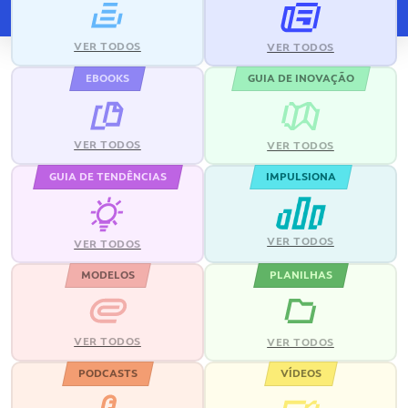
VER TODOS
VER TODOS
EBOOKS
GUIA DE INOVAÇÃO
VER TODOS
VER TODOS
GUIA DE TENDÊNCIAS
IMPULSIONA
VER TODOS
VER TODOS
MODELOS
PLANILHAS
VER TODOS
VER TODOS
PODCASTS
VÍDEOS