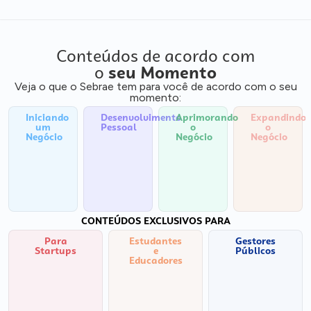
Conteúdos de acordo com
o
seu Momento
Veja o que o Sebrae tem para você de acordo com o seu
momento:
Iniciando
Desenvolvimento
Aprimorando
Expandindo
um
Pessoal
o
o
Negócio
Negócio
Negócio
CONTEÚDOS EXCLUSIVOS PARA
Para
Estudantes
Gestores
Startups
e
Públicos
Educadores