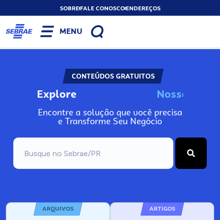
SOBRE
FALE CONOSCO
ENDEREÇOS
MENU
CONTEÚDOS GRATUITOS
Explore
N
o
s
s
o
s
I
n
f
o
Encontre a solução que você precisa
e Transforme Seu Negócio
ARQUIVOS
ARTIGOS