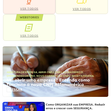
VER TODOS
VER TODOS
WEBSTORIES
VER TODOS
ABERTURA DE EMPRESA
,
ABRIR CNPJ
,
CNPJ ALFANUMÉRICO
,
EMPREENDEDORISMO
,
NOVO FORMATO DE CNPJ
,
RECEITA FEDERAL
Vai abrir uma empresa? Entenda como
funciona o novo CNPJ Alfanumérico
ACESSAR
Como ORGANIZAR sua EMPRESA. Reduzir
erros e crescer com SEGURANÇA.