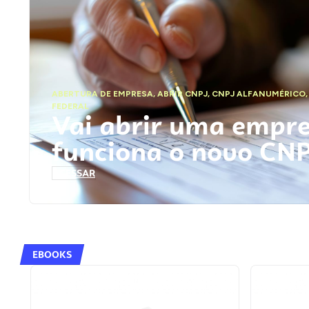
ABERTURA DE EMPRESA
,
ABRIR CNPJ
,
CNPJ ALFANUMÉRICO
FEDERAL
Vai abrir uma empr
funciona o novo CN
ACESSAR
EBOOKS