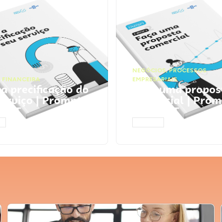
NEGÓCIOS
,
PROCESSOS
 FINANCEIRA
EMPRESARIAIS
 a precificação do
Faça uma propos
serviço | Prompts
comercial | Prom
tGPT
ChatGPT
AR
ACESSAR