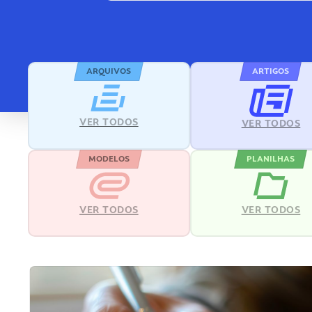
ARQUIVOS
ARTIGOS
VER TODOS
VER TODOS
MODELOS
PLANILHAS
VER TODOS
VER TODOS