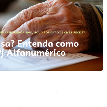
,
EMPREENDEDORISMO
,
NOVO FORMATO DE CNPJ
,
RECEITA
esa? Entenda como
PJ Alfanumérico