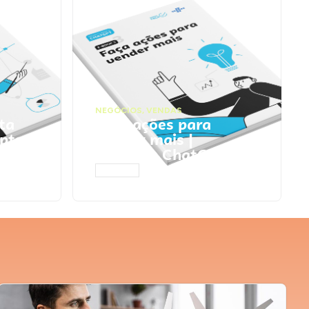
NEGÓCIOS
,
VENDAS
ta
Faça ações para
pts
vender mais |
Prompts ChatGPT
ACESSAR