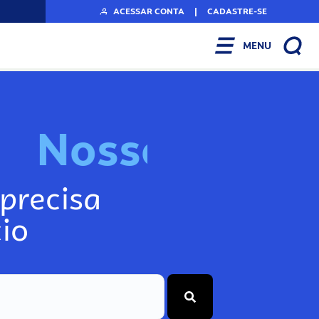
ACESSAR CONTA
|
CADASTRE-SE
MENU
N
o
s
s
o
s
I
n
f
o
g
precisa
io