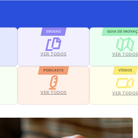
EBOOKS
GUIA DE INOVA
VER TODOS
VER TODO
PODCASTS
VÍDEOS
VER TODOS
VER TODO