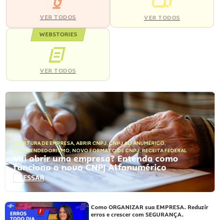
VER TODOS
VER TODOS
WEBSTORIES
VER TODOS
ABERTURA DE EMPRESA
,
ABRIR CNPJ
,
CNPJ ALFANUMÉRICO
,
EMPREENDEDORISMO
,
NOVO FORMATO DE CNPJ
,
RECEITA FEDERAL
Vai abrir uma empresa? Entenda como
funciona o novo CNPJ Alfanumérico
ACESSAR
Como ORGANIZAR sua EMPRESA. Reduzir
erros e crescer com SEGURANÇA.