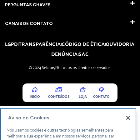
PERGUNTAS CHAVES​
CANAIS DE CONTATO
LGPD
TRANSPARÊNCIA
CÓDIGO DE ÉTICA
OUVIDORIA
DENÚNCIA
SAC
© 2024 Sebrae/PR. Todos os direitos reservados.
INICIO
CONTEÚDOS
LOJA
CONTATO
Aviso de Cookies
Nós usamos cookies e outras tecnologias semelhantes para
melhorar a sua experiência em nossos serviços, personalizar