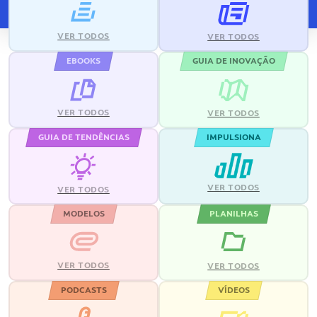
VER TODOS
VER TODOS
EBOOKS
GUIA DE INOVAÇÃO
VER TODOS
VER TODOS
GUIA DE TENDÊNCIAS
IMPULSIONA
VER TODOS
VER TODOS
MODELOS
PLANILHAS
VER TODOS
VER TODOS
PODCASTS
VÍDEOS