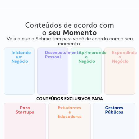
Conteúdos de acordo com
o
seu Momento
Veja o que o Sebrae tem para você de acordo com o seu
momento:
Iniciando
Desenvolvimento
Aprimorando
Expandindo
um
Pessoal
o
o
Negócio
Negócio
Negócio
CONTEÚDOS EXCLUSIVOS PARA
Para
Estudantes
Gestores
Startups
e
Públicos
Educadores