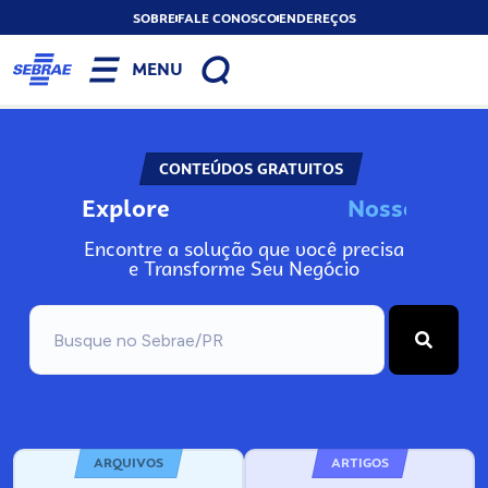
SOBRE
FALE CONOSCO
ENDEREÇOS
MENU
CONTEÚDOS GRATUITOS
Explore
N
o
s
s
o
s
I
n
f
o
Encontre a solução que você precisa
e Transforme Seu Negócio
ARQUIVOS
ARTIGOS