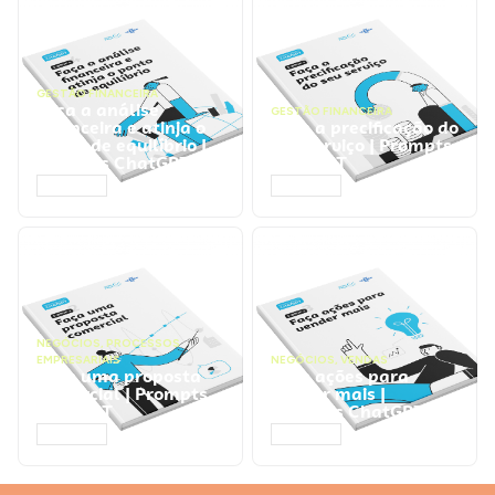
GESTÃO FINANCEIRA
Faça a análise
GESTÃO FINANCEIRA
financeira e atinja o
Faça a precificação do
ponto de equilíbrio |
seu serviço | Prompts
Prompts ChatGPT
ChatGPT
ACESSAR
ACESSAR
NEGÓCIOS
,
PROCESSOS
EMPRESARIAIS
NEGÓCIOS
,
VENDAS
Faça uma proposta
Faça ações para
comercial | Prompts
vender mais |
ChatGPT
Prompts ChatGPT
ACESSAR
ACESSAR