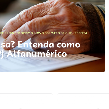
,
EMPREENDEDORISMO
,
NOVO FORMATO DE CNPJ
,
RECEITA
esa? Entenda como
PJ Alfanumérico