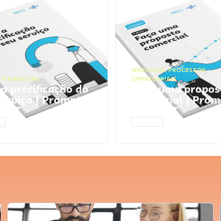
NEGÓCIOS
,
PROCESSOS
 FINANCEIRA
EMPRESARIAIS
 a precificação do
Faça uma propos
serviço | Prompts
comercial | Prom
tGPT
ChatGPT
AR
ACESSAR