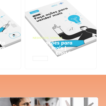
NEGÓCIOS
,
VENDAS
ta
Faça ações para
pts
vender mais |
Prompts ChatGPT
ACESSAR