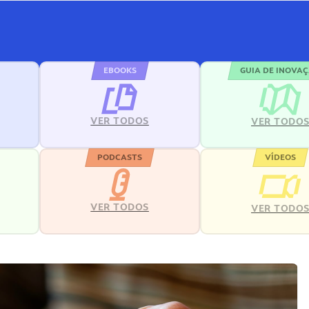
EBOOKS
GUIA DE INOVA
VER TODOS
VER TODO
PODCASTS
VÍDEOS
VER TODOS
VER TODO