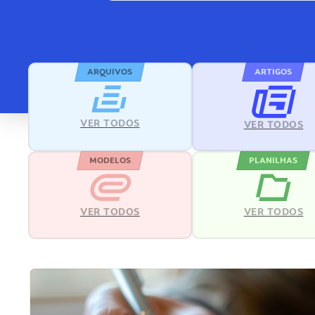
ARQUIVOS
ARTIGOS
VER TODOS
VER TODOS
MODELOS
PLANILHAS
VER TODOS
VER TODOS