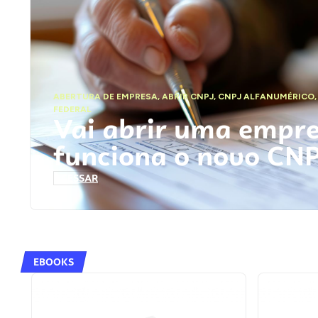
ABERTURA DE EMPRESA
,
ABRIR CNPJ
,
CNPJ ALFANUMÉRICO
FEDERAL
Vai abrir uma empr
funciona o novo CN
ACESSAR
EBOOKS