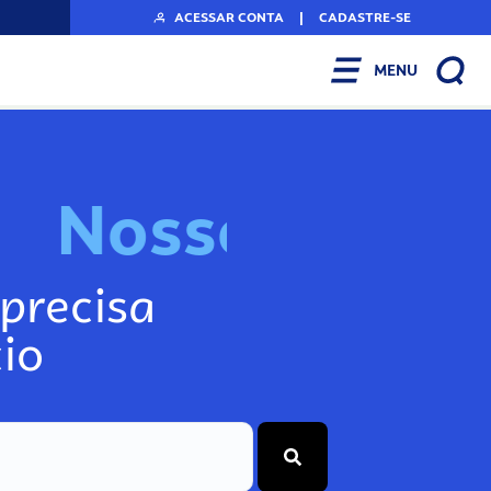
ACESSAR CONTA
|
CADASTRE-SE
MENU
N
o
s
s
o
s
I
n
f
o
g
precisa
io