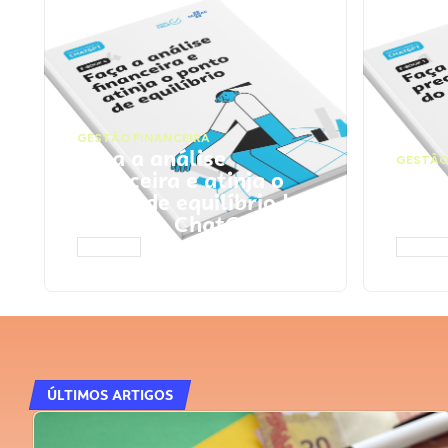
GESTÃO FINANCEIRA
Faça a análise
GESTÃO
financeira e atinja o
Faça
ponto de equilíbrio |
seu 
Prompts ChatGPT
Cha
ACESSAR
ACESS
ÚLTIMOS ARTIGOS