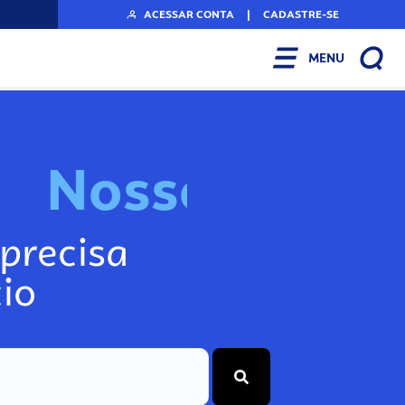
ACESSAR CONTA
|
CADASTRE-SE
MENU
N
o
s
s
o
s
I
n
f
o
g
precisa
io