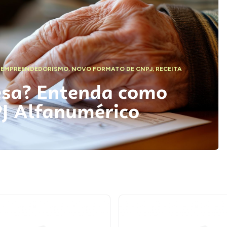
,
EMPREENDEDORISMO
,
NOVO FORMATO DE CNPJ
,
RECEITA
esa? Entenda como
PJ Alfanumérico