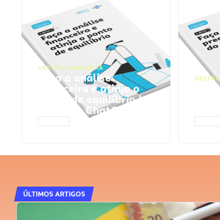
GESTÃO FINANCEIRA
Faça a análise
GESTÃO
financeira e atinja o
Faça
ponto de equilíbrio |
seu 
Prompts ChatGPT
Cha
ACESSAR
ACESS
ÚLTIMOS ARTIGOS