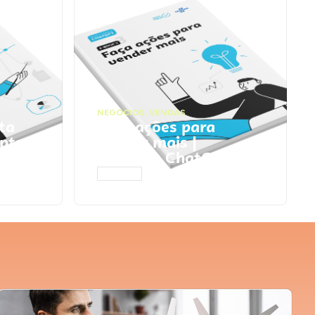
NEGÓCIOS
,
VENDAS
ta
Faça ações para
pts
vender mais |
Prompts ChatGPT
ACESSAR