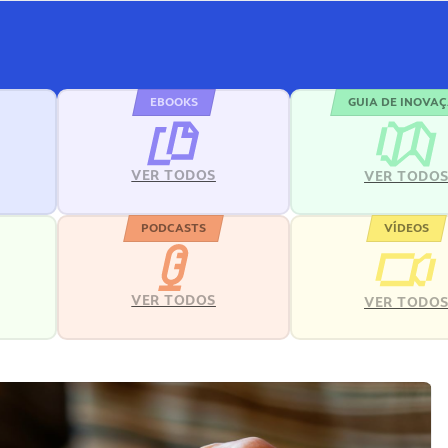
EBOOKS
GUIA DE INOVA
VER TODOS
VER TODO
PODCASTS
VÍDEOS
VER TODOS
VER TODO