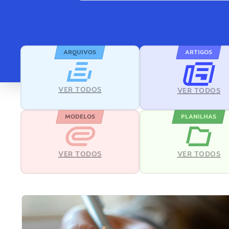
ARQUIVOS
ARTIGOS
VER TODOS
VER TODOS
MODELOS
PLANILHAS
VER TODOS
VER TODOS