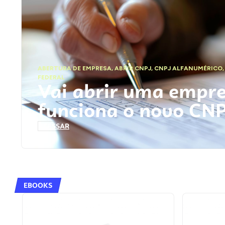
ABERTURA DE EMPRESA
,
ABRIR CNPJ
,
CNPJ ALFANUMÉRICO
FEDERAL
Vai abrir uma empr
funciona o novo CN
ACESSAR
EBOOKS