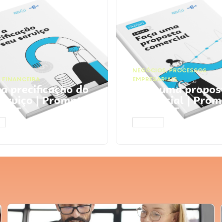
NEGÓCIOS
,
PROCESSOS
 FINANCEIRA
EMPRESARIAIS
 a precificação do
Faça uma propos
serviço | Prompts
comercial | Prom
tGPT
ChatGPT
AR
ACESSAR