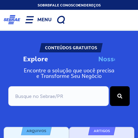
SOBRE
FALE CONOSCO
ENDEREÇOS
MENU
CONTEÚDOS GRATUITOS
Explore
N
o
s
s
o
s
A
Encontre a solução que você precisa
e Transforme Seu Negócio
ARQUIVOS
ARTIGOS