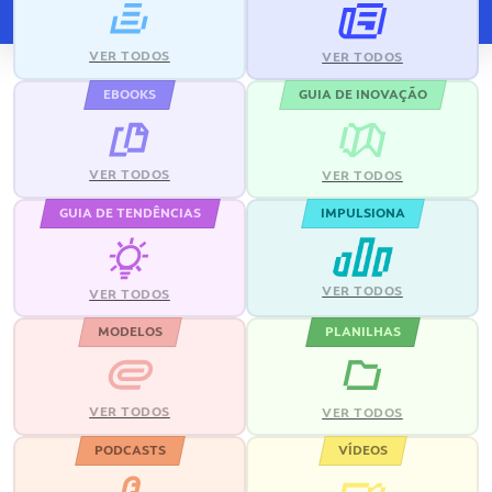
VER TODOS
VER TODOS
EBOOKS
GUIA DE INOVAÇÃO
VER TODOS
VER TODOS
GUIA DE TENDÊNCIAS
IMPULSIONA
VER TODOS
VER TODOS
MODELOS
PLANILHAS
VER TODOS
VER TODOS
PODCASTS
VÍDEOS