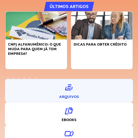
ÚLTIMOS ARTIGOS
CO: O QUE
DICAS PARA OBTER CRÉDITO
FAÇA A DIFERENÇA: S
 JÁ TEM
SUSTENTÁVEL, SEJA
INOVADOR
ARQUIVOS
EBOOKS