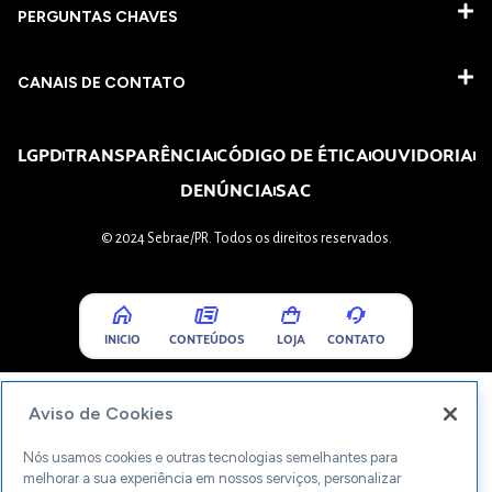
PERGUNTAS CHAVES​
CANAIS DE CONTATO
LGPD
TRANSPARÊNCIA
CÓDIGO DE ÉTICA
OUVIDORIA
DENÚNCIA
SAC
© 2024 Sebrae/PR. Todos os direitos reservados.
INICIO
CONTEÚDOS
LOJA
CONTATO
Aviso de Cookies
Nós usamos cookies e outras tecnologias semelhantes para
melhorar a sua experiência em nossos serviços, personalizar