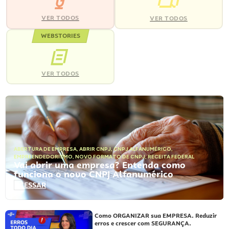
VER TODOS
VER TODOS
WEBSTORIES
VER TODOS
ABERTURA DE EMPRESA
,
ABRIR CNPJ
,
CNPJ ALFANUMÉRICO
,
EMPREENDEDORISMO
,
NOVO FORMATO DE CNPJ
,
RECEITA FEDERAL
Vai abrir uma empresa? Entenda como
funciona o novo CNPJ Alfanumérico
ACESSAR
Como ORGANIZAR sua EMPRESA. Reduzir
erros e crescer com SEGURANÇA.