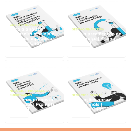
GESTÃO FINANCEIRA
Faça a análise
GESTÃO FINANCEIRA
financeira e atinja o
Faça a precificação do
ponto de equilíbrio |
seu serviço | Prompts
Prompts ChatGPT
ChatGPT
ACESSAR
ACESSAR
NEGÓCIOS
,
PROCESSOS
EMPRESARIAIS
NEGÓCIOS
,
VENDAS
Faça uma proposta
Faça ações para
comercial | Prompts
vender mais |
ChatGPT
Prompts ChatGPT
ACESSAR
ACESSAR