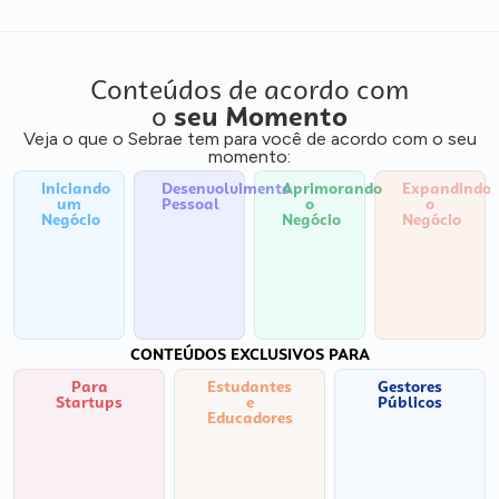
Conteúdos de acordo com
o
seu Momento
Veja o que o Sebrae tem para você de acordo com o seu
momento:
Iniciando
Desenvolvimento
Aprimorando
Expandindo
um
Pessoal
o
o
Negócio
Negócio
Negócio
CONTEÚDOS EXCLUSIVOS PARA
Para
Estudantes
Gestores
Startups
e
Públicos
Educadores