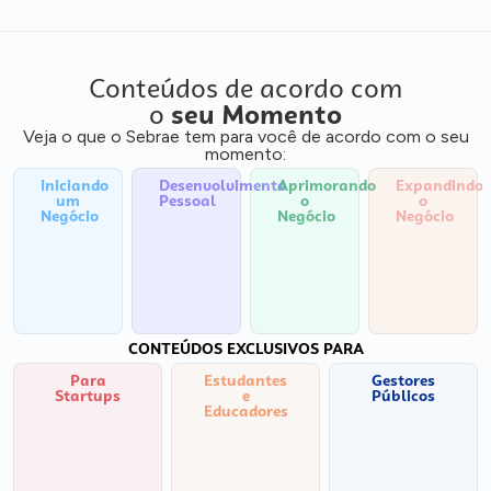
Conteúdos de acordo com
o
seu Momento
Veja o que o Sebrae tem para você de acordo com o seu
momento:
Iniciando
Desenvolvimento
Aprimorando
Expandindo
um
Pessoal
o
o
Negócio
Negócio
Negócio
CONTEÚDOS EXCLUSIVOS PARA
Para
Estudantes
Gestores
Startups
e
Públicos
Educadores