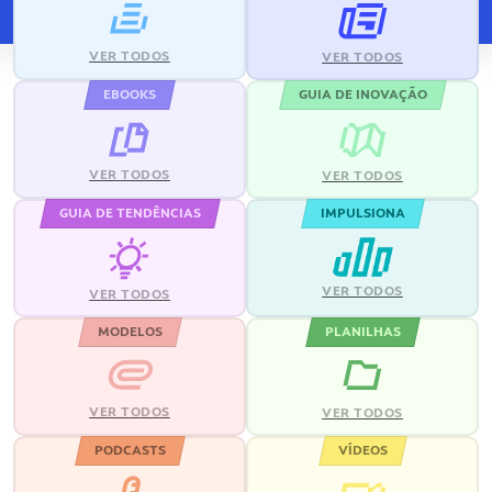
VER TODOS
VER TODOS
EBOOKS
GUIA DE INOVAÇÃO
VER TODOS
VER TODOS
GUIA DE TENDÊNCIAS
IMPULSIONA
VER TODOS
VER TODOS
MODELOS
PLANILHAS
VER TODOS
VER TODOS
PODCASTS
VÍDEOS