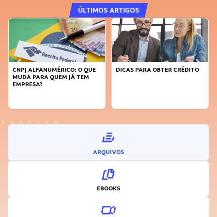
ÚLTIMOS ARTIGOS
CNPJ ALFANUMÉRICO: O QUE
DICAS PARA OBTER CRÉDITO
FAÇA
MUDA PARA QUEM JÁ TEM
SUST
EMPRESA?
INO
ARQUIVOS
EBOOKS