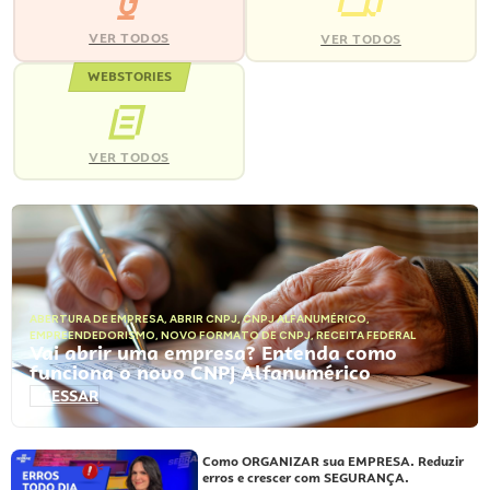
VER TODOS
VER TODOS
WEBSTORIES
VER TODOS
ABERTURA DE EMPRESA
,
ABRIR CNPJ
,
CNPJ ALFANUMÉRICO
,
EMPREENDEDORISMO
,
NOVO FORMATO DE CNPJ
,
RECEITA FEDERAL
Vai abrir uma empresa? Entenda como
funciona o novo CNPJ Alfanumérico
ACESSAR
Como ORGANIZAR sua EMPRESA. Reduzir
erros e crescer com SEGURANÇA.