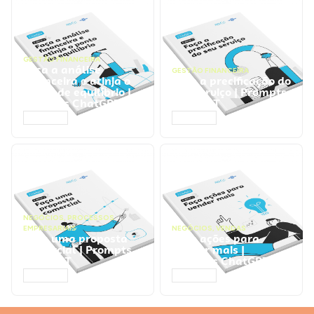
GESTÃO FINANCEIRA
Faça a análise
GESTÃO FINANCEIRA
financeira e atinja o
Faça a precificação do
ponto de equilíbrio |
seu serviço | Prompts
Prompts ChatGPT
ChatGPT
ACESSAR
ACESSAR
NEGÓCIOS
,
PROCESSOS
EMPRESARIAIS
NEGÓCIOS
,
VENDAS
Faça uma proposta
Faça ações para
comercial | Prompts
vender mais |
ChatGPT
Prompts ChatGPT
ACESSAR
ACESSAR