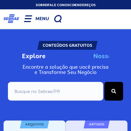
SOBRE
FALE CONOSCO
ENDEREÇOS
MENU
CONTEÚDOS GRATUITOS
Explore
N
o
s
s
o
s
A
Encontre a solução que você precisa
e Transforme Seu Negócio
ARQUIVOS
ARTIGOS