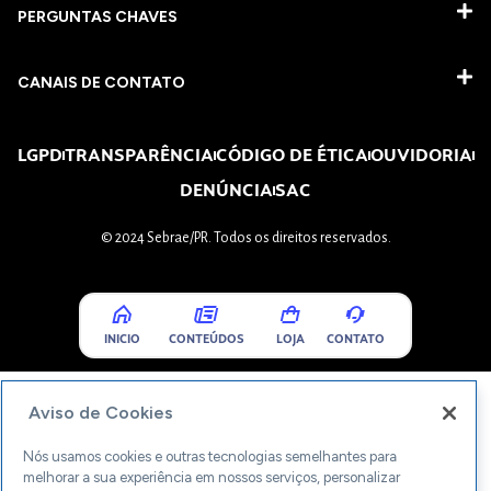
PERGUNTAS CHAVES​
CANAIS DE CONTATO
LGPD
TRANSPARÊNCIA
CÓDIGO DE ÉTICA
OUVIDORIA
DENÚNCIA
SAC
© 2024 Sebrae/PR. Todos os direitos reservados.
INICIO
CONTEÚDOS
LOJA
CONTATO
Aviso de Cookies
Nós usamos cookies e outras tecnologias semelhantes para
melhorar a sua experiência em nossos serviços, personalizar