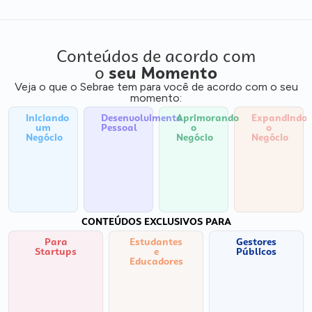
Conteúdos de acordo com
o
seu Momento
Veja o que o Sebrae tem para você de acordo com o seu
momento:
Iniciando
Desenvolvimento
Aprimorando
Expandindo
um
Pessoal
o
o
Negócio
Negócio
Negócio
CONTEÚDOS EXCLUSIVOS PARA
Para
Estudantes
Gestores
Startups
e
Públicos
Educadores