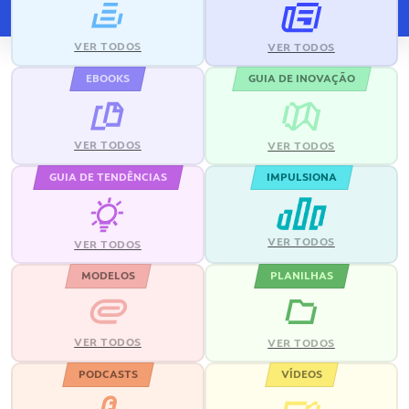
VER TODOS
VER TODOS
EBOOKS
GUIA DE INOVAÇÃO
VER TODOS
VER TODOS
GUIA DE TENDÊNCIAS
IMPULSIONA
VER TODOS
VER TODOS
MODELOS
PLANILHAS
VER TODOS
VER TODOS
PODCASTS
VÍDEOS