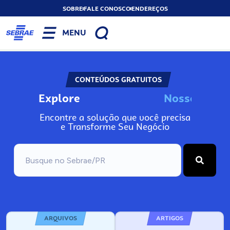
SOBRE
FALE CONOSCO
ENDEREÇOS
MENU
CONTEÚDOS GRATUITOS
Explore
N
o
s
s
o
s
A
I
Encontre a solução que você precisa
e Transforme Seu Negócio
ARQUIVOS
ARTIGOS