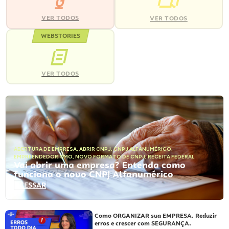
VER TODOS
VER TODOS
WEBSTORIES
VER TODOS
ABERTURA DE EMPRESA
,
ABRIR CNPJ
,
CNPJ ALFANUMÉRICO
,
EMPREENDEDORISMO
,
NOVO FORMATO DE CNPJ
,
RECEITA FEDERAL
Vai abrir uma empresa? Entenda como
funciona o novo CNPJ Alfanumérico
ACESSAR
Como ORGANIZAR sua EMPRESA. Reduzir
erros e crescer com SEGURANÇA.