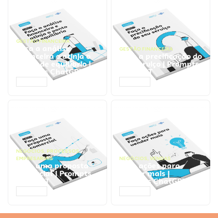
GESTÃO FINANCEIRA
Faça a análise
GESTÃO FINANCEIRA
financeira e atinja o
Faça a precificação do
ponto de equilíbrio |
seu serviço | Prompts
Prompts ChatGPT
ChatGPT
ACESSAR
ACESSAR
NEGÓCIOS
,
PROCESSOS
EMPRESARIAIS
NEGÓCIOS
,
VENDAS
Faça uma proposta
Faça ações para
comercial | Prompts
vender mais |
ChatGPT
Prompts ChatGPT
ACESSAR
ACESSAR