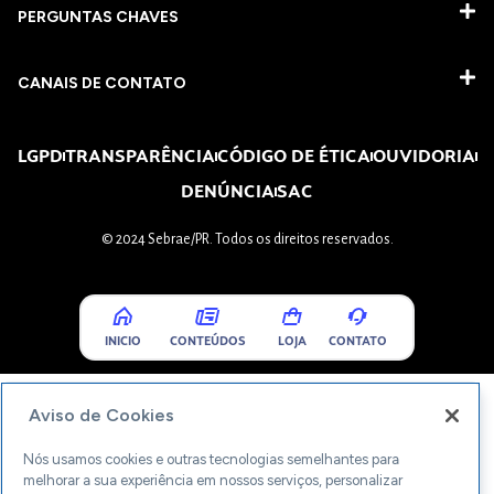
PERGUNTAS CHAVES​
CANAIS DE CONTATO
LGPD
TRANSPARÊNCIA
CÓDIGO DE ÉTICA
OUVIDORIA
DENÚNCIA
SAC
© 2024 Sebrae/PR. Todos os direitos reservados.
INICIO
CONTEÚDOS
LOJA
CONTATO
Aviso de Cookies
Nós usamos cookies e outras tecnologias semelhantes para
melhorar a sua experiência em nossos serviços, personalizar