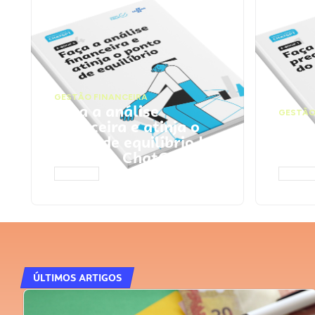
GESTÃO FINANCEIRA
Faça a análise
GESTÃO
financeira e atinja o
Faça
ponto de equilíbrio |
seu 
Prompts ChatGPT
Cha
ACESSAR
ACESS
ÚLTIMOS ARTIGOS