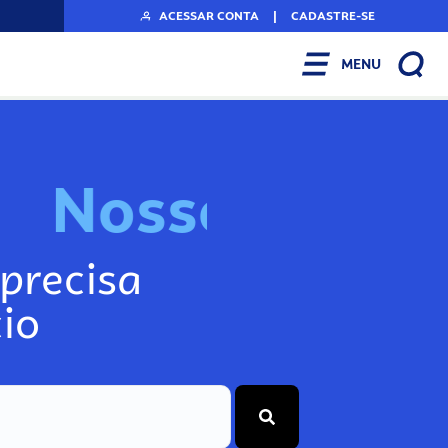
ACESSAR CONTA
|
CADASTRE-SE
MENU
N
o
s
s
o
s
I
n
f
o
g
precisa
io