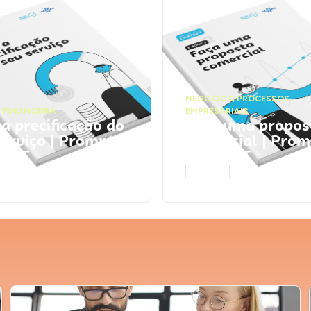
NEGÓCIOS
,
PROCESSOS
 FINANCEIRA
EMPRESARIAIS
 a precificação do
Faça uma propos
serviço | Prompts
comercial | Prom
tGPT
ChatGPT
AR
ACESSAR