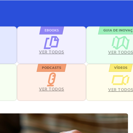
EBOOKS
GUIA DE INOVA
VER TODOS
VER TODO
PODCASTS
VÍDEOS
VER TODOS
VER TODO