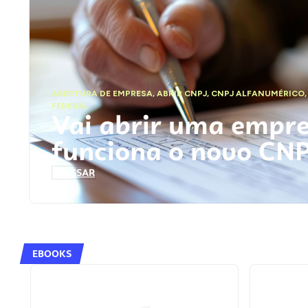
ABERTURA DE EMPRESA
,
ABRIR CNPJ
,
CNPJ ALFANUMÉRICO
FEDERAL
Vai abrir uma empr
funciona o novo CN
ACESSAR
EBOOKS