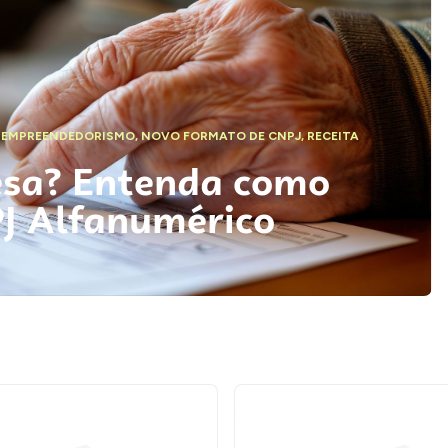
,
EMPREENDEDORISMO
,
NOVO FORMATO DE CNPJ
,
RECEITA
esa? Entenda como
PJ Alfanumérico