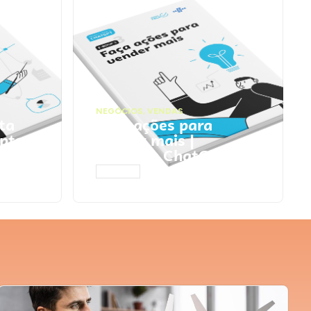
NEGÓCIOS
,
VENDAS
ta
Faça ações para
pts
vender mais |
Prompts ChatGPT
ACESSAR