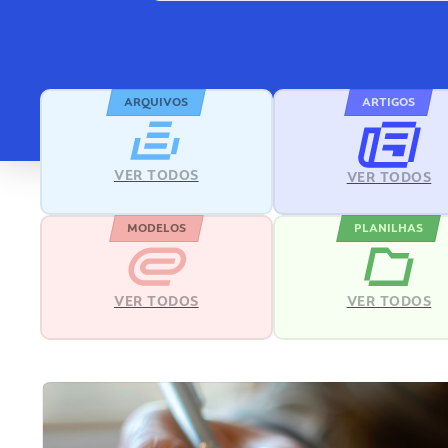
ARQUIVOS
ARTIGOS
VER TODOS
VER TODOS
MODELOS
PLANILHAS
VER TODOS
VER TODOS