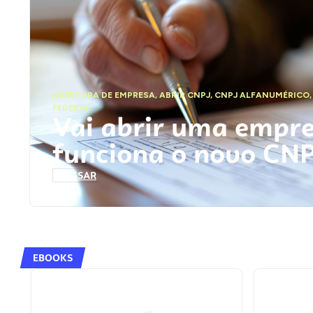
ABERTURA DE EMPRESA
,
ABRIR CNPJ
,
CNPJ ALFANUMÉRICO
FEDERAL
Vai abrir uma empr
funciona o novo CN
ACESSAR
EBOOKS