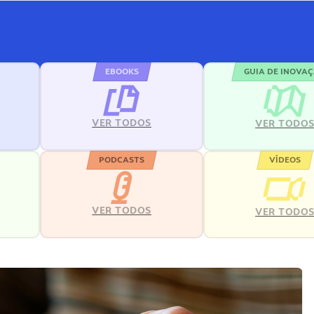
EBOOKS
GUIA DE INOVA
VER TODOS
VER TODO
PODCASTS
VÍDEOS
VER TODOS
VER TODO