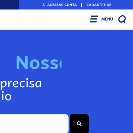
ACESSAR CONTA
|
CADASTRE-SE
MENU
N
o
s
s
o
s
I
n
f
o
g
precisa
io