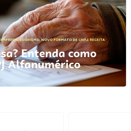
,
EMPREENDEDORISMO
,
NOVO FORMATO DE CNPJ
,
RECEITA
esa? Entenda como
PJ Alfanumérico