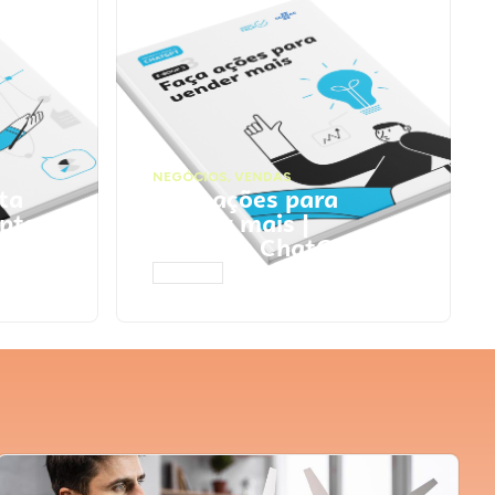
NEGÓCIOS
,
VENDAS
ta
Faça ações para
pts
vender mais |
Prompts ChatGPT
ACESSAR