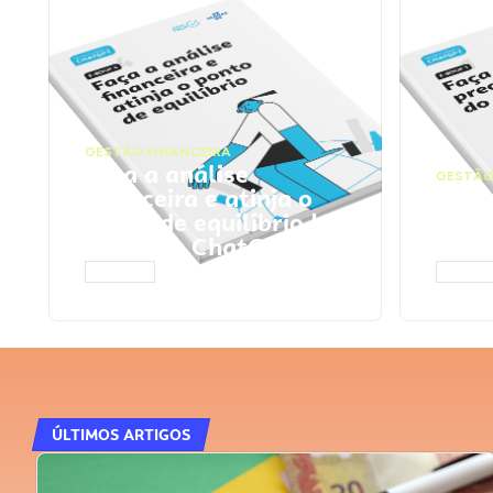
GESTÃO FINANCEIRA
Faça a análise
GESTÃO
financeira e atinja o
Faça
ponto de equilíbrio |
seu 
Prompts ChatGPT
Cha
ACESSAR
ACESS
ÚLTIMOS ARTIGOS