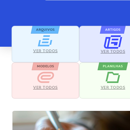
ARQUIVOS
ARTIGOS
VER TODOS
VER TODOS
MODELOS
PLANILHAS
VER TODOS
VER TODOS