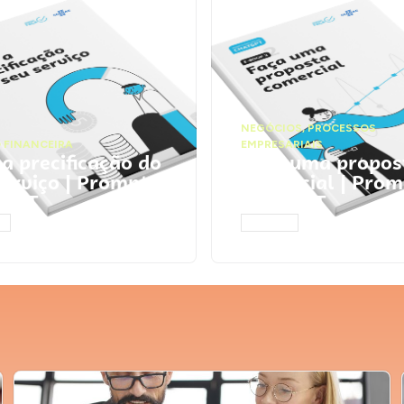
NEGÓCIOS
,
PROCESSOS
 FINANCEIRA
EMPRESARIAIS
 a precificação do
Faça uma propos
serviço | Prompts
comercial | Prom
tGPT
ChatGPT
AR
ACESSAR