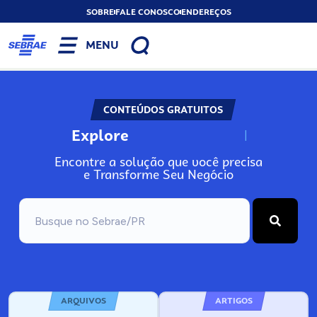
SOBRE
FALE CONOSCO
ENDEREÇOS
MENU
CONTEÚDOS GRATUITOS
Explore
N
o
s
s
o
s
A
Encontre a solução que você precisa
e Transforme Seu Negócio
ARQUIVOS
ARTIGOS