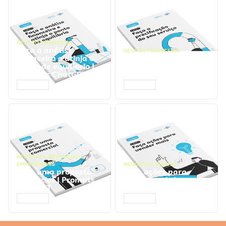
GESTÃO FINANCEIRA
Faça a análise
GESTÃO FINANCEIRA
financeira e atinja o
Faça a precificação do
ponto de equilíbrio |
seu serviço | Prompts
Prompts ChatGPT
ChatGPT
ACESSAR
ACESSAR
NEGÓCIOS
,
PROCESSOS
EMPRESARIAIS
NEGÓCIOS
,
VENDAS
Faça uma proposta
Faça ações para
comercial | Prompts
vender mais |
ChatGPT
Prompts ChatGPT
ACESSAR
ACESSAR