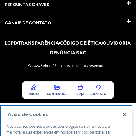
PERGUNTAS CHAVES​
CANAIS DE CONTATO
LGPD
TRANSPARÊNCIA
CÓDIGO DE ÉTICA
OUVIDORIA
DENÚNCIA
SAC
© 2024 Sebrae/PR. Todos os direitos reservados.
INICIO
CONTEÚDOS
LOJA
CONTATO
Aviso de Cookies
Nós usamos cookies e outras tecnologias semelhantes para
melhorar a sua experiência em nossos serviços, personalizar