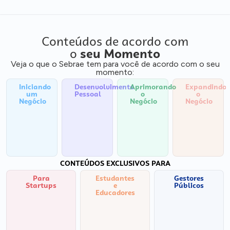
Conteúdos de acordo com
o
seu Momento
Veja o que o Sebrae tem para você de acordo com o seu
momento:
Iniciando
Desenvolvimento
Aprimorando
Expandindo
um
Pessoal
o
o
Negócio
Negócio
Negócio
CONTEÚDOS EXCLUSIVOS PARA
Para
Estudantes
Gestores
Startups
e
Públicos
Educadores