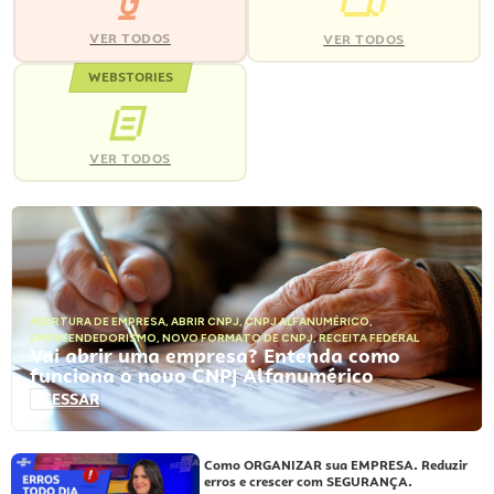
VER TODOS
VER TODOS
WEBSTORIES
VER TODOS
ABERTURA DE EMPRESA
,
ABRIR CNPJ
,
CNPJ ALFANUMÉRICO
,
EMPREENDEDORISMO
,
NOVO FORMATO DE CNPJ
,
RECEITA FEDERAL
Vai abrir uma empresa? Entenda como
funciona o novo CNPJ Alfanumérico
ACESSAR
Como ORGANIZAR sua EMPRESA. Reduzir
erros e crescer com SEGURANÇA.