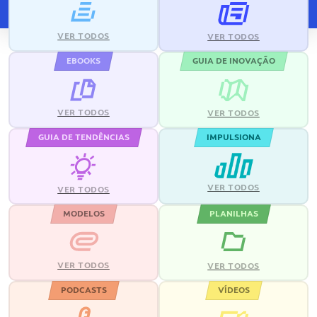
VER TODOS
VER TODOS
EBOOKS
GUIA DE INOVAÇÃO
VER TODOS
VER TODOS
GUIA DE TENDÊNCIAS
IMPULSIONA
VER TODOS
VER TODOS
MODELOS
PLANILHAS
VER TODOS
VER TODOS
PODCASTS
VÍDEOS