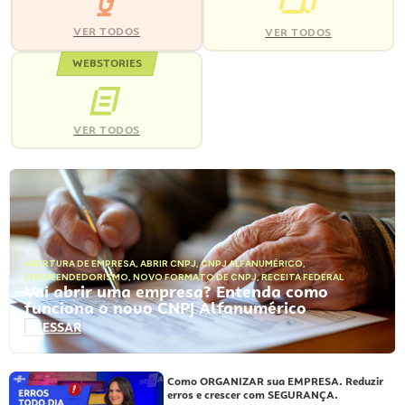
VER TODOS
VER TODOS
WEBSTORIES
VER TODOS
ABERTURA DE EMPRESA
,
ABRIR CNPJ
,
CNPJ ALFANUMÉRICO
,
EMPREENDEDORISMO
,
NOVO FORMATO DE CNPJ
,
RECEITA FEDERAL
Vai abrir uma empresa? Entenda como
funciona o novo CNPJ Alfanumérico
ACESSAR
Como ORGANIZAR sua EMPRESA. Reduzir
erros e crescer com SEGURANÇA.