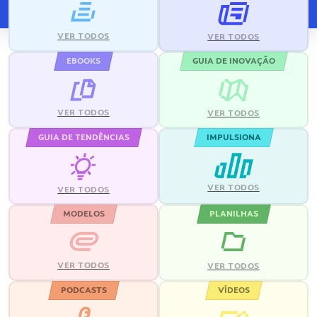
VER TODOS
VER TODOS
EBOOKS
GUIA DE INOVAÇÃO
VER TODOS
VER TODOS
GUIA DE TENDÊNCIAS
IMPULSIONA
VER TODOS
VER TODOS
MODELOS
PLANILHAS
VER TODOS
VER TODOS
PODCASTS
VÍDEOS