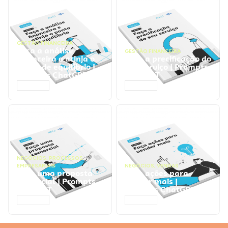
GESTÃO FINANCEIRA
Faça a análise
GESTÃO FINANCEIRA
financeira e atinja o
Faça a precificação do
ponto de equilíbrio |
seu serviço | Prompts
Prompts ChatGPT
ChatGPT
ACESSAR
ACESSAR
NEGÓCIOS
,
PROCESSOS
EMPRESARIAIS
NEGÓCIOS
,
VENDAS
Faça uma proposta
Faça ações para
comercial | Prompts
vender mais |
ChatGPT
Prompts ChatGPT
ACESSAR
ACESSAR