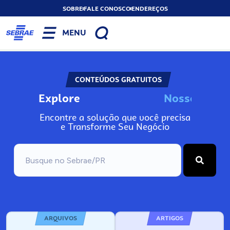
SOBRE
FALE CONOSCO
ENDEREÇOS
MENU
CONTEÚDOS GRATUITOS
Explore
N
o
s
s
o
s
I
n
f
o
Encontre a solução que você precisa
e Transforme Seu Negócio
ARQUIVOS
ARTIGOS