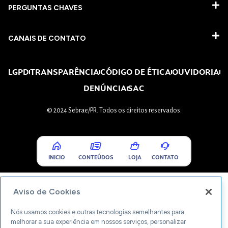
PERGUNTAS CHAVES​
CANAIS DE CONTATO
LGPD
TRANSPARÊNCIA
CÓDIGO DE ÉTICA
OUVIDORIA
DENÚNCIA
SAC
© 2024 Sebrae/PR. Todos os direitos reservados.
INICIO
CONTEÚDOS
LOJA
CONTATO
Aviso de Cookies
Nós usamos cookies e outras tecnologias semelhantes para
melhorar a sua experiência em nossos serviços, personalizar