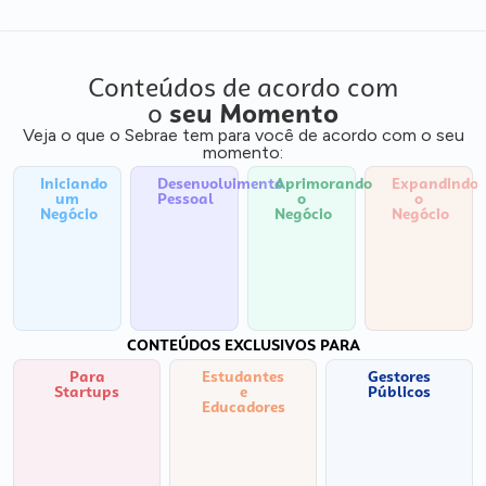
Conteúdos de acordo com
o
seu Momento
Veja o que o Sebrae tem para você de acordo com o seu
momento:
Iniciando
Desenvolvimento
Aprimorando
Expandindo
um
Pessoal
o
o
Negócio
Negócio
Negócio
CONTEÚDOS EXCLUSIVOS PARA
Para
Estudantes
Gestores
Startups
e
Públicos
Educadores