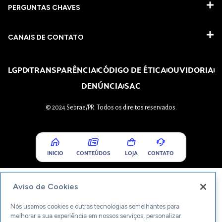
PERGUNTAS CHAVES​
CANAIS DE CONTATO
LGPD
TRANSPARÊNCIA
CÓDIGO DE ÉTICA
OUVIDORIA
DENÚNCIA
SAC
© 2024 Sebrae/PR. Todos os direitos reservados.
INICIO
CONTEÚDOS
LOJA
CONTATO
Aviso de Cookies
Nós usamos cookies e outras tecnologias semelhantes para
melhorar a sua experiência em nossos serviços, personalizar