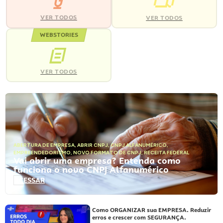
VER TODOS
VER TODOS
WEBSTORIES
VER TODOS
ABERTURA DE EMPRESA
,
ABRIR CNPJ
,
CNPJ ALFANUMÉRICO
,
EMPREENDEDORISMO
,
NOVO FORMATO DE CNPJ
,
RECEITA FEDERAL
Vai abrir uma empresa? Entenda como
funciona o novo CNPJ Alfanumérico
ACESSAR
Como ORGANIZAR sua EMPRESA. Reduzir
erros e crescer com SEGURANÇA.