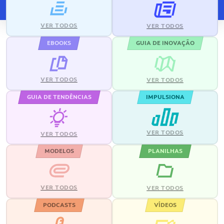
VER TODOS
VER TODOS
EBOOKS
GUIA DE INOVAÇÃO
VER TODOS
VER TODOS
GUIA DE TENDÊNCIAS
IMPULSIONA
VER TODOS
VER TODOS
MODELOS
PLANILHAS
VER TODOS
VER TODOS
PODCASTS
VÍDEOS