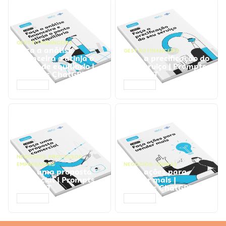
GESTÃO FINANCEIRA
Faça a análise
GESTÃO FINANCEIRA
financeira e atinja o
Faça a precificação do
ponto de equilíbrio |
seu serviço | Prompts
Prompts ChatGPT
ChatGPT
ACESSAR
ACESSAR
NEGÓCIOS
,
PROCESSOS
EMPRESARIAIS
NEGÓCIOS
,
VENDAS
Faça uma proposta
Faça ações para
comercial | Prompts
vender mais |
ChatGPT
Prompts ChatGPT
ACESSAR
ACESSAR