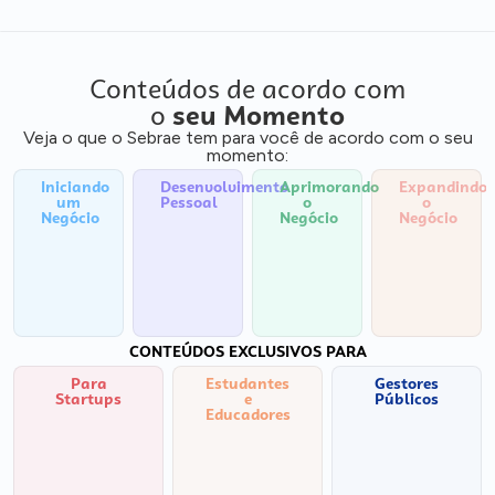
Conteúdos de acordo com
o
seu Momento
Veja o que o Sebrae tem para você de acordo com o seu
momento:
Iniciando
Desenvolvimento
Aprimorando
Expandindo
um
Pessoal
o
o
Negócio
Negócio
Negócio
CONTEÚDOS EXCLUSIVOS PARA
Para
Estudantes
Gestores
Startups
e
Públicos
Educadores