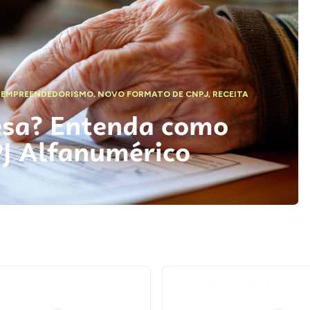
,
EMPREENDEDORISMO
,
NOVO FORMATO DE CNPJ
,
RECEITA
esa? Entenda como
PJ Alfanumérico