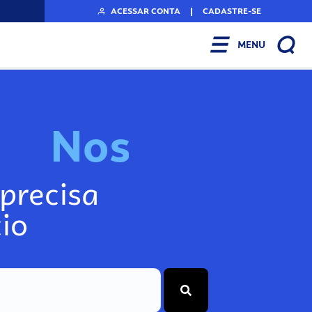
ACESSAR CONTA
|
CADASTRE-SE
MENU
N
o
s
s
o
s
A
r
precisa
io