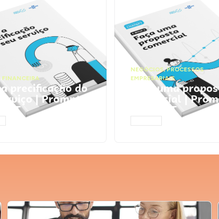
NEGÓCIOS
,
PROCESSOS
 FINANCEIRA
EMPRESARIAIS
 a precificação do
Faça uma propos
serviço | Prompts
comercial | Prom
tGPT
ChatGPT
AR
ACESSAR