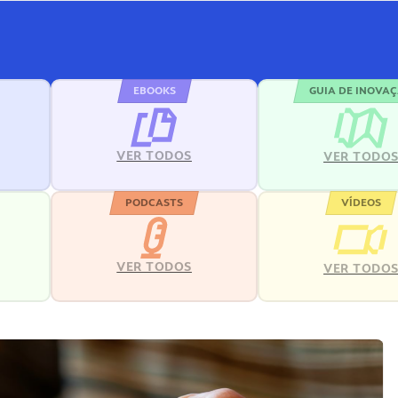
EBOOKS
GUIA DE INOVA
VER TODOS
VER TODO
PODCASTS
VÍDEOS
VER TODOS
VER TODO