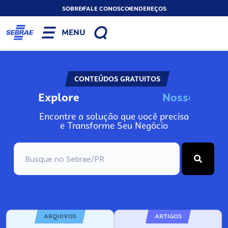
SOBRE
FALE CONOSCO
ENDEREÇOS
MENU
CONTEÚDOS GRATUITOS
Explore
N
o
s
s
o
s
A
I
n
Encontre a solução que você precisa
e Transforme Seu Negócio
ARQUIVOS
ARTIGOS