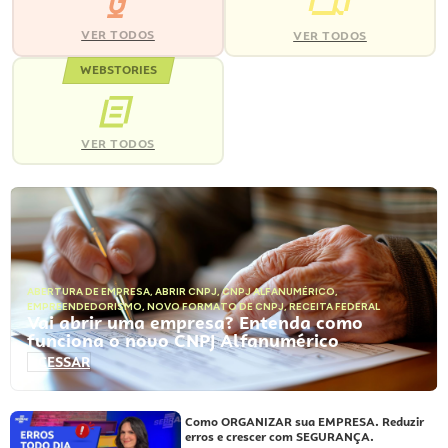
VER TODOS
VER TODOS
WEBSTORIES
VER TODOS
ABERTURA DE EMPRESA
,
ABRIR CNPJ
,
CNPJ ALFANUMÉRICO
,
EMPREENDEDORISMO
,
NOVO FORMATO DE CNPJ
,
RECEITA FEDERAL
Vai abrir uma empresa? Entenda como
funciona o novo CNPJ Alfanumérico
ACESSAR
Como ORGANIZAR sua EMPRESA. Reduzir
erros e crescer com SEGURANÇA.