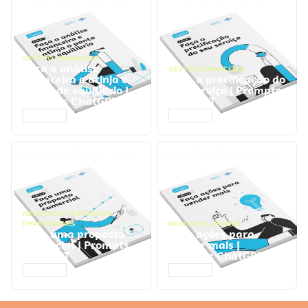
GESTÃO FINANCEIRA
Faça a análise
GESTÃO FINANCEIRA
financeira e atinja o
Faça a precificação do
ponto de equilíbrio |
seu serviço | Prompts
Prompts ChatGPT
ChatGPT
ACESSAR
ACESSAR
NEGÓCIOS
,
PROCESSOS
EMPRESARIAIS
NEGÓCIOS
,
VENDAS
Faça uma proposta
Faça ações para
comercial | Prompts
vender mais |
ChatGPT
Prompts ChatGPT
ACESSAR
ACESSAR