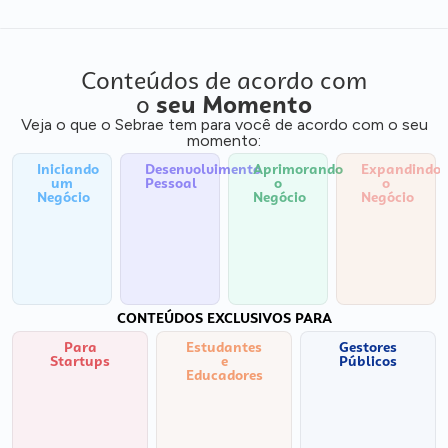
Conteúdos de acordo com
o
seu Momento
Veja o que o Sebrae tem para você de acordo com o seu
momento:
Iniciando
Desenvolvimento
Aprimorando
Expandindo
um
Pessoal
o
o
Negócio
Negócio
Negócio
CONTEÚDOS EXCLUSIVOS PARA
Para
Estudantes
Gestores
Startups
e
Públicos
Educadores