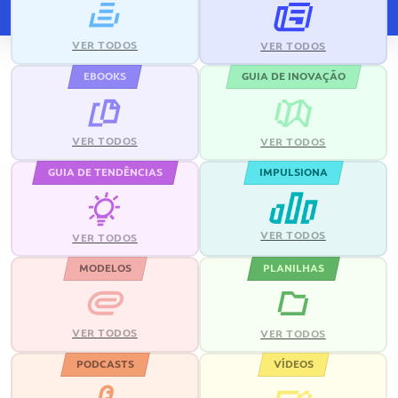
VER TODOS
VER TODOS
EBOOKS
GUIA DE INOVAÇÃO
VER TODOS
VER TODOS
GUIA DE TENDÊNCIAS
IMPULSIONA
VER TODOS
VER TODOS
MODELOS
PLANILHAS
VER TODOS
VER TODOS
PODCASTS
VÍDEOS