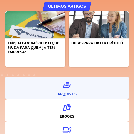
ÚLTIMOS ARTIGOS
CNPJ ALFANUMÉRICO: O QUE
DICAS PARA OBTER CRÉDITO
FA
MUDA PARA QUEM JÁ TEM
SU
EMPRESA?
I
ARQUIVOS
EBOOKS