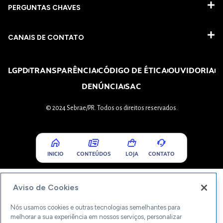
PERGUNTAS CHAVES​
CANAIS DE CONTATO
LGPD
TRANSPARÊNCIA
CÓDIGO DE ÉTICA
OUVIDORIA
DENÚNCIA
SAC
© 2024 Sebrae/PR. Todos os direitos reservados.
INICIO
CONTEÚDOS
LOJA
CONTATO
Aviso de Cookies
Nós usamos cookies e outras tecnologias semelhantes para
melhorar a sua experiência em nossos serviços, personalizar