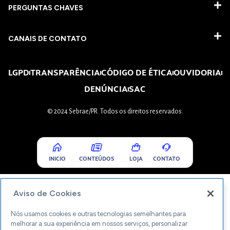
PERGUNTAS CHAVES​
CANAIS DE CONTATO
LGPD
TRANSPARÊNCIA
CÓDIGO DE ÉTICA
OUVIDORIA
DENÚNCIA
SAC
© 2024 Sebrae/PR. Todos os direitos reservados.
INICIO
CONTEÚDOS
LOJA
CONTATO
Aviso de Cookies
Nós usamos cookies e outras tecnologias semelhantes para
melhorar a sua experiência em nossos serviços, personalizar