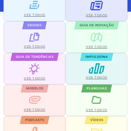
VER TODOS
VER TODOS
EBOOKS
GUIA DE INOVAÇÃO
VER TODOS
VER TODOS
GUIA DE TENDÊNCIAS
IMPULSIONA
VER TODOS
VER TODOS
MODELOS
PLANILHAS
VER TODOS
VER TODOS
PODCASTS
VÍDEOS