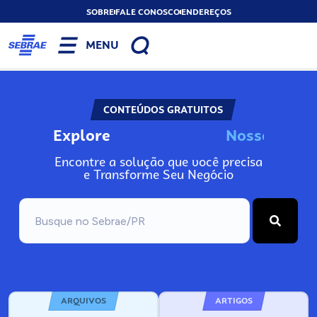
SOBRE
FALE CONOSCO
ENDEREÇOS
MENU
CONTEÚDOS GRATUITOS
Explore
N
o
s
s
o
s
I
n
f
o
Encontre a solução que você precisa
e Transforme Seu Negócio
ARQUIVOS
ARTIGOS