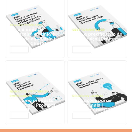
GESTÃO FINANCEIRA
Faça a análise
GESTÃO FINANCEIRA
financeira e atinja o
Faça a precificação do
ponto de equilíbrio |
seu serviço | Prompts
Prompts ChatGPT
ChatGPT
ACESSAR
ACESSAR
NEGÓCIOS
,
PROCESSOS
EMPRESARIAIS
NEGÓCIOS
,
VENDAS
Faça uma proposta
Faça ações para
comercial | Prompts
vender mais |
ChatGPT
Prompts ChatGPT
ACESSAR
ACESSAR