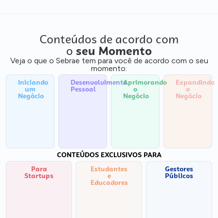
Conteúdos de acordo com
o
seu Momento
Veja o que o Sebrae tem para você de acordo com o seu
momento:
Iniciando
Desenvolvimento
Aprimorando
Expandindo
um
Pessoal
o
o
Negócio
Negócio
Negócio
CONTEÚDOS EXCLUSIVOS PARA
Para
Estudantes
Gestores
Startups
e
Públicos
Educadores