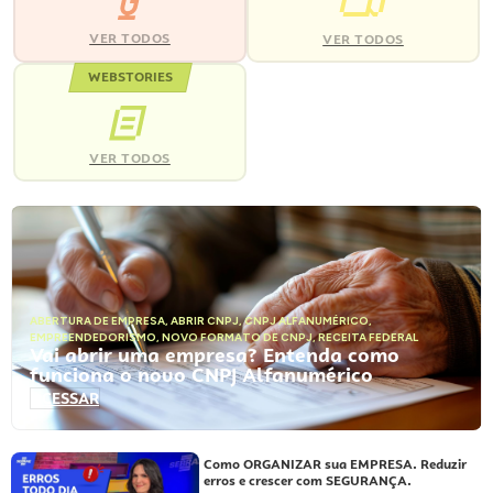
VER TODOS
VER TODOS
WEBSTORIES
VER TODOS
ABERTURA DE EMPRESA
,
ABRIR CNPJ
,
CNPJ ALFANUMÉRICO
,
EMPREENDEDORISMO
,
NOVO FORMATO DE CNPJ
,
RECEITA FEDERAL
Vai abrir uma empresa? Entenda como
funciona o novo CNPJ Alfanumérico
ACESSAR
Como ORGANIZAR sua EMPRESA. Reduzir
erros e crescer com SEGURANÇA.