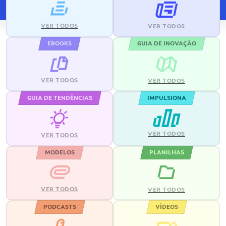
VER TODOS
VER TODOS
EBOOKS
GUIA DE INOVAÇÃO
VER TODOS
VER TODOS
GUIA DE TENDÊNCIAS
IMPULSIONA
VER TODOS
VER TODOS
MODELOS
PLANILHAS
VER TODOS
VER TODOS
PODCASTS
VÍDEOS