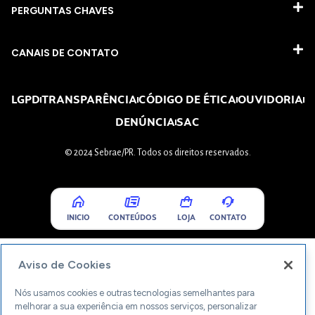
PERGUNTAS CHAVES​
CANAIS DE CONTATO
LGPD
TRANSPARÊNCIA
CÓDIGO DE ÉTICA
OUVIDORIA
DENÚNCIA
SAC
© 2024 Sebrae/PR. Todos os direitos reservados.
INICIO
CONTEÚDOS
LOJA
CONTATO
Aviso de Cookies
Nós usamos cookies e outras tecnologias semelhantes para
melhorar a sua experiência em nossos serviços, personalizar