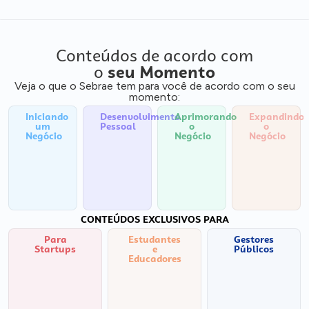
Conteúdos de acordo com
o
seu Momento
Veja o que o Sebrae tem para você de acordo com o seu
momento:
Iniciando
Desenvolvimento
Aprimorando
Expandindo
um
Pessoal
o
o
Negócio
Negócio
Negócio
CONTEÚDOS EXCLUSIVOS PARA
Para
Estudantes
Gestores
Startups
e
Públicos
Educadores