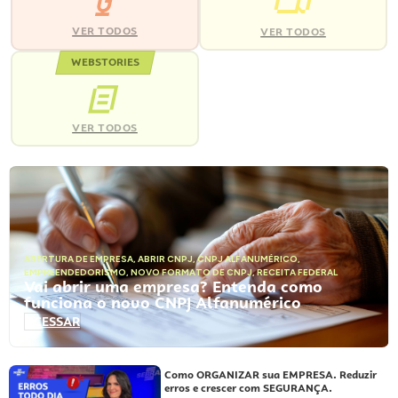
VER TODOS
VER TODOS
WEBSTORIES
VER TODOS
ABERTURA DE EMPRESA
,
ABRIR CNPJ
,
CNPJ ALFANUMÉRICO
,
EMPREENDEDORISMO
,
NOVO FORMATO DE CNPJ
,
RECEITA FEDERAL
Vai abrir uma empresa? Entenda como
funciona o novo CNPJ Alfanumérico
ACESSAR
Como ORGANIZAR sua EMPRESA. Reduzir
erros e crescer com SEGURANÇA.