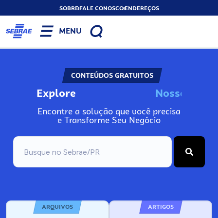
SOBRE
FALE CONOSCO
ENDEREÇOS
MENU
CONTEÚDOS GRATUITOS
Explore
N
o
s
s
o
s
I
n
f
o
Encontre a solução que você precisa
e Transforme Seu Negócio
ARQUIVOS
ARTIGOS