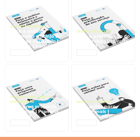
GESTÃO FINANCEIRA
Faça a análise
GESTÃO FINANCEIRA
financeira e atinja o
Faça a precificação do
ponto de equilíbrio |
seu serviço | Prompts
Prompts ChatGPT
ChatGPT
ACESSAR
ACESSAR
NEGÓCIOS
,
PROCESSOS
EMPRESARIAIS
NEGÓCIOS
,
VENDAS
Faça uma proposta
Faça ações para
comercial | Prompts
vender mais |
ChatGPT
Prompts ChatGPT
ACESSAR
ACESSAR