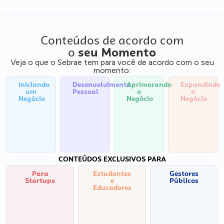
Conteúdos de acordo com
o
seu Momento
Veja o que o Sebrae tem para você de acordo com o seu
momento:
Iniciando
Desenvolvimento
Aprimorando
Expandindo
um
Pessoal
o
o
Negócio
Negócio
Negócio
CONTEÚDOS EXCLUSIVOS PARA
Para
Estudantes
Gestores
Startups
e
Públicos
Educadores