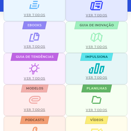
VER TODOS
VER TODOS
EBOOKS
GUIA DE INOVAÇÃO
VER TODOS
VER TODOS
GUIA DE TENDÊNCIAS
IMPULSIONA
VER TODOS
VER TODOS
MODELOS
PLANILHAS
VER TODOS
VER TODOS
PODCASTS
VÍDEOS