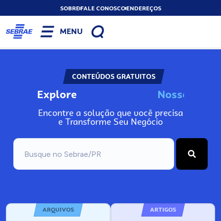
SOBRE
FALE CONOSCO
ENDEREÇOS
MENU
CONTEÚDOS GRATUITOS
Explore
N
o
s
s
o
s
I
n
f
o
Encontre a solução que você precisa
e Transforme Seu Negócio
ARQUIVOS
ARTIGOS