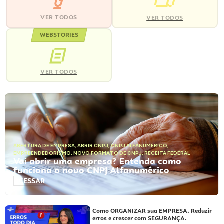
VER TODOS
VER TODOS
WEBSTORIES
VER TODOS
ABERTURA DE EMPRESA
,
ABRIR CNPJ
,
CNPJ ALFANUMÉRICO
,
EMPREENDEDORISMO
,
NOVO FORMATO DE CNPJ
,
RECEITA FEDERAL
Vai abrir uma empresa? Entenda como
funciona o novo CNPJ Alfanumérico
ACESSAR
Como ORGANIZAR sua EMPRESA. Reduzir
erros e crescer com SEGURANÇA.