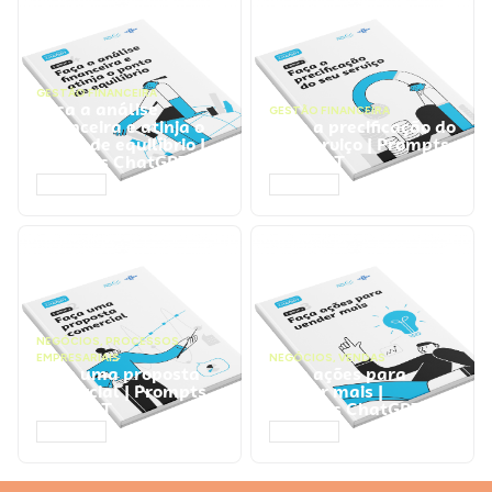
GESTÃO FINANCEIRA
Faça a análise
GESTÃO FINANCEIRA
financeira e atinja o
Faça a precificação do
ponto de equilíbrio |
seu serviço | Prompts
Prompts ChatGPT
ChatGPT
ACESSAR
ACESSAR
NEGÓCIOS
,
PROCESSOS
EMPRESARIAIS
NEGÓCIOS
,
VENDAS
Faça uma proposta
Faça ações para
comercial | Prompts
vender mais |
ChatGPT
Prompts ChatGPT
ACESSAR
ACESSAR