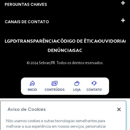
PERGUNTAS CHAVES​
CANAIS DE CONTATO
LGPD
TRANSPARÊNCIA
CÓDIGO DE ÉTICA
OUVIDORIA
DENÚNCIA
SAC
© 2024 Sebrae/PR. Todos os direitos reservados.
INICIO
CONTEÚDOS
LOJA
CONTATO
Aviso de Cookies
Nós usamos cookies e outras tecnologias semelhantes para
melhorar a sua experiência em nossos serviços, personalizar