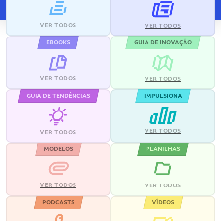
VER TODOS
VER TODOS
EBOOKS
GUIA DE INOVAÇÃO
VER TODOS
VER TODOS
GUIA DE TENDÊNCIAS
IMPULSIONA
VER TODOS
VER TODOS
MODELOS
PLANILHAS
VER TODOS
VER TODOS
PODCASTS
VÍDEOS