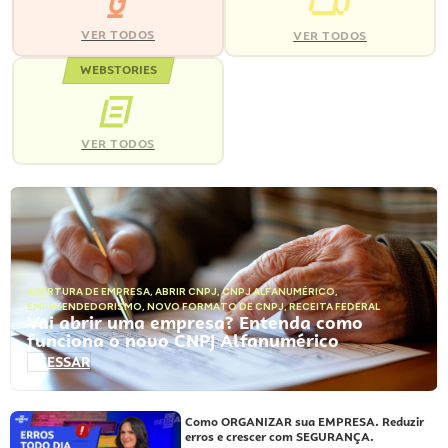
VER TODOS
VER TODOS
WEBSTORIES
VER TODOS
ABERTURA DE EMPRESA
,
ABRIR CNPJ
,
CNPJ ALFANUMÉRICO
,
EMPREENDEDORISMO
,
NOVO FORMATO DE CNPJ
,
RECEITA FEDERAL
Vai abrir uma empresa? Entenda como
funciona o novo CNPJ Alfanumérico
ACESSAR
Como ORGANIZAR sua EMPRESA. Reduzir
erros e crescer com SEGURANÇA.