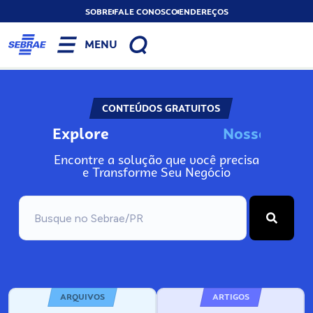
SOBRE
FALE CONOSCO
ENDEREÇOS
MENU
CONTEÚDOS GRATUITOS
Explore
N
o
s
s
o
s
I
n
f
o
Encontre a solução que você precisa
e Transforme Seu Negócio
ARQUIVOS
ARTIGOS