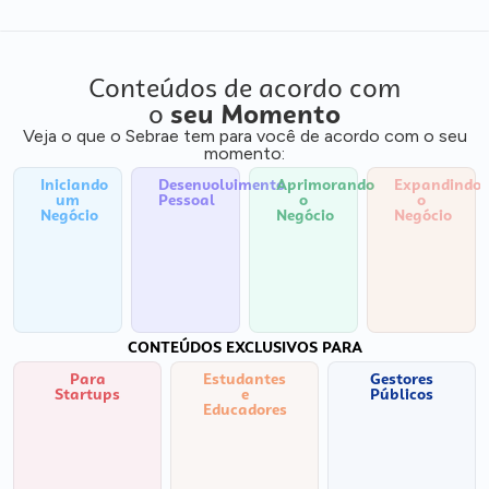
Conteúdos de acordo com
o
seu Momento
Veja o que o Sebrae tem para você de acordo com o seu
momento:
Iniciando
Desenvolvimento
Aprimorando
Expandindo
um
Pessoal
o
o
Negócio
Negócio
Negócio
CONTEÚDOS EXCLUSIVOS PARA
Para
Estudantes
Gestores
Startups
e
Públicos
Educadores