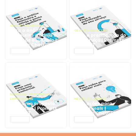
GESTÃO FINANCEIRA
Faça a análise
GESTÃO FINANCEIRA
financeira e atinja o
Faça a precificação do
ponto de equilíbrio |
seu serviço | Prompts
Prompts ChatGPT
ChatGPT
ACESSAR
ACESSAR
NEGÓCIOS
,
PROCESSOS
EMPRESARIAIS
NEGÓCIOS
,
VENDAS
Faça uma proposta
Faça ações para
comercial | Prompts
vender mais |
ChatGPT
Prompts ChatGPT
ACESSAR
ACESSAR