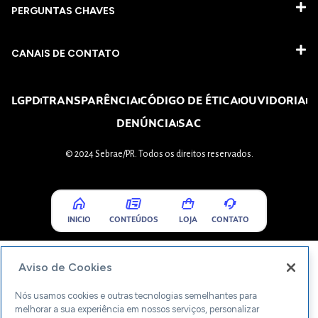
PERGUNTAS CHAVES​
CANAIS DE CONTATO
LGPD
TRANSPARÊNCIA
CÓDIGO DE ÉTICA
OUVIDORIA
DENÚNCIA
SAC
© 2024 Sebrae/PR. Todos os direitos reservados.
INICIO
CONTEÚDOS
LOJA
CONTATO
Aviso de Cookies
Nós usamos cookies e outras tecnologias semelhantes para
melhorar a sua experiência em nossos serviços, personalizar