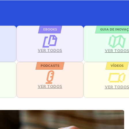
EBOOKS
GUIA DE INOVA
VER TODOS
VER TODO
PODCASTS
VÍDEOS
VER TODOS
VER TODO