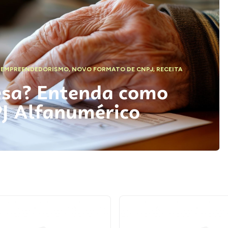
,
EMPREENDEDORISMO
,
NOVO FORMATO DE CNPJ
,
RECEITA
esa? Entenda como
PJ Alfanumérico