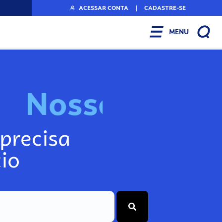
ACESSAR CONTA
|
CADASTRE-SE
MENU
N
o
s
s
o
s
I
n
f
o
g
precisa
io