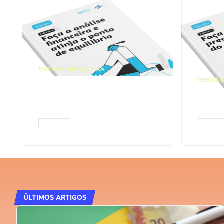
GESTÃO FINANCEIRA
Faça a análise
GESTÃO
financeira e atinja o
Faça
ponto de equilíbrio |
seu 
Prompts ChatGPT
Cha
ACESSAR
ACESS
ÚLTIMOS ARTIGOS