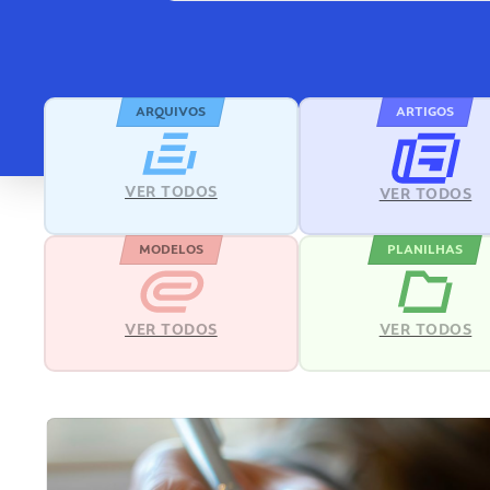
ARQUIVOS
ARTIGOS
VER TODOS
VER TODOS
MODELOS
PLANILHAS
VER TODOS
VER TODOS