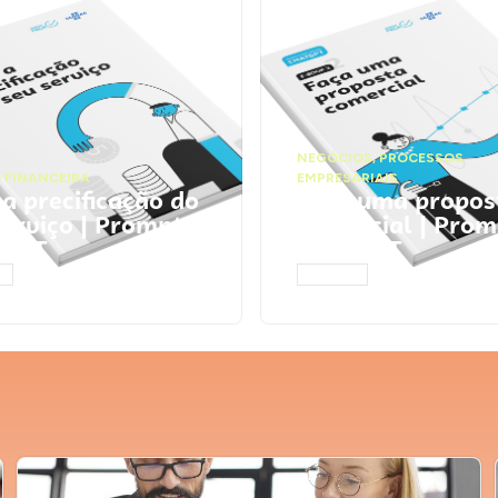
NEGÓCIOS
,
PROCESSOS
 FINANCEIRA
EMPRESARIAIS
 a precificação do
Faça uma propos
serviço | Prompts
comercial | Prom
tGPT
ChatGPT
AR
ACESSAR