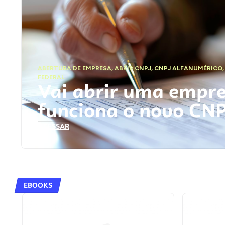
ABERTURA DE EMPRESA
,
ABRIR CNPJ
,
CNPJ ALFANUMÉRICO
FEDERAL
Vai abrir uma empr
funciona o novo CN
ACESSAR
EBOOKS