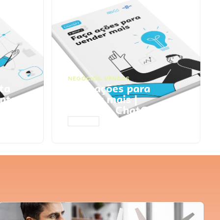
NEGÓCIOS
,
VENDAS
ta
Faça ações para
pts
vender mais |
Prompts ChatGPT
ACESSAR