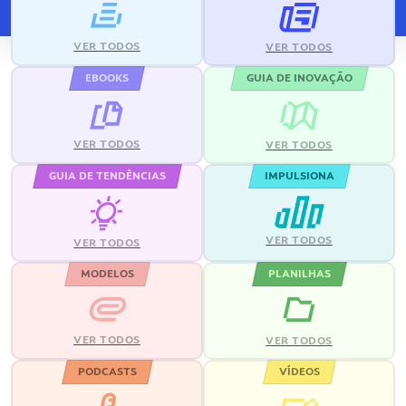
VER TODOS
VER TODOS
EBOOKS
GUIA DE INOVAÇÃO
VER TODOS
VER TODOS
GUIA DE TENDÊNCIAS
IMPULSIONA
VER TODOS
VER TODOS
MODELOS
PLANILHAS
VER TODOS
VER TODOS
PODCASTS
VÍDEOS