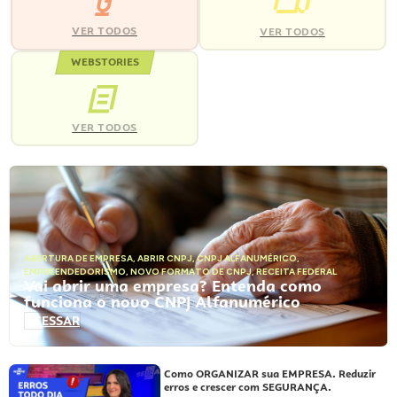
VER TODOS
VER TODOS
WEBSTORIES
VER TODOS
ABERTURA DE EMPRESA
,
ABRIR CNPJ
,
CNPJ ALFANUMÉRICO
,
EMPREENDEDORISMO
,
NOVO FORMATO DE CNPJ
,
RECEITA FEDERAL
Vai abrir uma empresa? Entenda como
funciona o novo CNPJ Alfanumérico
ACESSAR
Como ORGANIZAR sua EMPRESA. Reduzir
erros e crescer com SEGURANÇA.