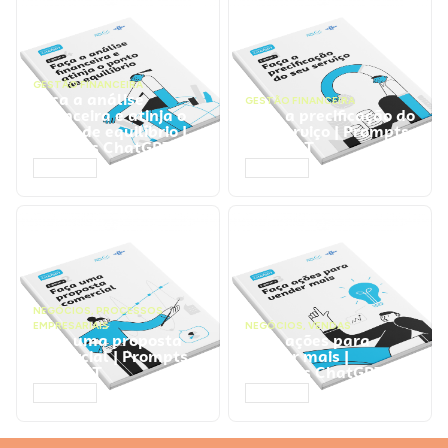
GESTÃO FINANCEIRA
Faça a análise
GESTÃO FINANCEIRA
financeira e atinja o
Faça a precificação do
ponto de equilíbrio |
seu serviço | Prompts
Prompts ChatGPT
ChatGPT
ACESSAR
ACESSAR
NEGÓCIOS
,
PROCESSOS
EMPRESARIAIS
NEGÓCIOS
,
VENDAS
Faça uma proposta
Faça ações para
comercial | Prompts
vender mais |
ChatGPT
Prompts ChatGPT
ACESSAR
ACESSAR