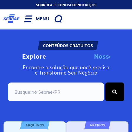
SOBRE
FALE CONOSCO
ENDEREÇOS
MENU
CONTEÚDOS GRATUITOS
Explore
N
o
s
s
o
s
A
Encontre a solução que você precisa
e Transforme Seu Negócio
ARQUIVOS
ARTIGOS