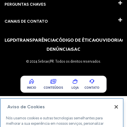
PERGUNTAS CHAVES​
CANAIS DE CONTATO
LGPD
TRANSPARÊNCIA
CÓDIGO DE ÉTICA
OUVIDORIA
DENÚNCIA
SAC
© 2024 Sebrae/PR. Todos os direitos reservados.
INICIO
CONTEÚDOS
LOJA
CONTATO
Aviso de Cookies
Nós usamos cookies e outras tecnologias semelhantes para
melhorar a sua experiência em nossos serviços, personalizar