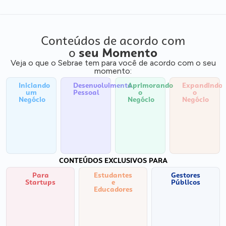
Conteúdos de acordo com
o
seu Momento
Veja o que o Sebrae tem para você de acordo com o seu
momento:
Iniciando
Desenvolvimento
Aprimorando
Expandindo
um
Pessoal
o
o
Negócio
Negócio
Negócio
CONTEÚDOS EXCLUSIVOS PARA
Para
Estudantes
Gestores
Startups
e
Públicos
Educadores