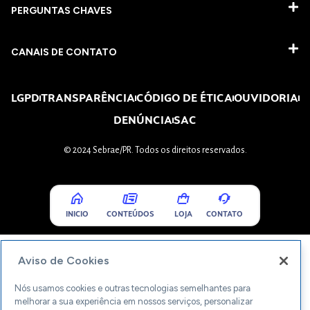
PERGUNTAS CHAVES​
CANAIS DE CONTATO
LGPD
TRANSPARÊNCIA
CÓDIGO DE ÉTICA
OUVIDORIA
DENÚNCIA
SAC
© 2024 Sebrae/PR. Todos os direitos reservados.
INICIO
CONTEÚDOS
LOJA
CONTATO
Aviso de Cookies
Nós usamos cookies e outras tecnologias semelhantes para
melhorar a sua experiência em nossos serviços, personalizar