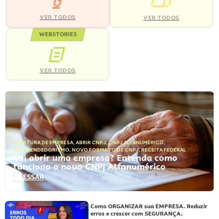
VER TODOS
VER TODOS
WEBSTORIES
VER TODOS
ABERTURA DE EMPRESA
,
ABRIR CNPJ
,
CNPJ ALFANUMÉRICO
,
EMPREENDEDORISMO
,
NOVO FORMATO DE CNPJ
,
RECEITA FEDERAL
Vai abrir uma empresa? Entenda como
funciona o novo CNPJ Alfanumérico
ACESSAR
Como ORGANIZAR sua EMPRESA. Reduzir
erros e crescer com SEGURANÇA.