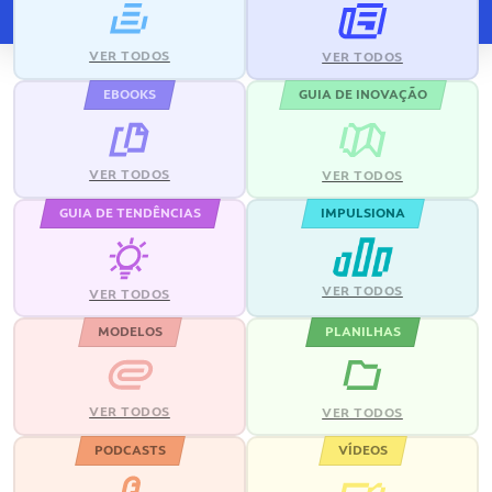
VER TODOS
VER TODOS
EBOOKS
GUIA DE INOVAÇÃO
VER TODOS
VER TODOS
GUIA DE TENDÊNCIAS
IMPULSIONA
VER TODOS
VER TODOS
MODELOS
PLANILHAS
VER TODOS
VER TODOS
PODCASTS
VÍDEOS