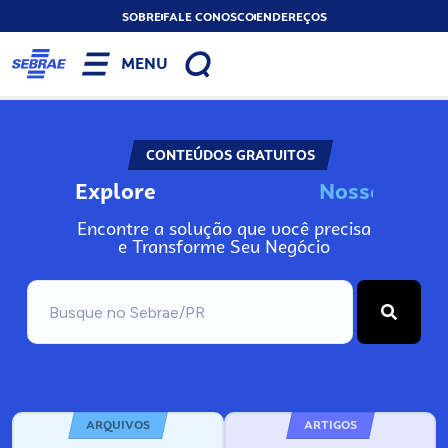
SOBRE
FALE CONOSCO
ENDEREÇOS
MENU
CONTEÚDOS GRATUITOS
Explore
N
o
s
s
o
s
I
n
f
o
Encontre a solução que você precisa
e Transforme Seu Negócio
ARQUIVOS
ARTIGOS