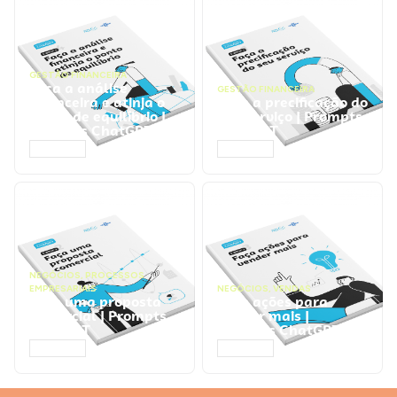
GESTÃO FINANCEIRA
Faça a análise
GESTÃO FINANCEIRA
financeira e atinja o
Faça a precificação do
ponto de equilíbrio |
seu serviço | Prompts
Prompts ChatGPT
ChatGPT
ACESSAR
ACESSAR
NEGÓCIOS
,
PROCESSOS
EMPRESARIAIS
NEGÓCIOS
,
VENDAS
Faça uma proposta
Faça ações para
comercial | Prompts
vender mais |
ChatGPT
Prompts ChatGPT
ACESSAR
ACESSAR