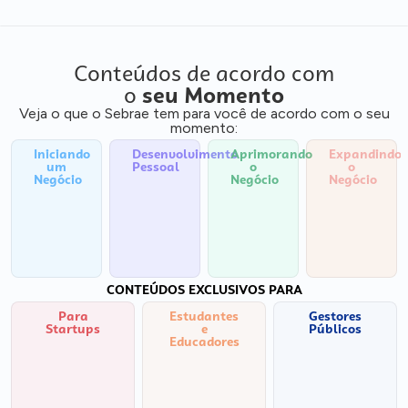
Conteúdos de acordo com
o
seu Momento
Veja o que o Sebrae tem para você de acordo com o seu
momento:
Iniciando
Desenvolvimento
Aprimorando
Expandindo
um
Pessoal
o
o
Negócio
Negócio
Negócio
CONTEÚDOS EXCLUSIVOS PARA
Para
Estudantes
Gestores
Startups
e
Públicos
Educadores