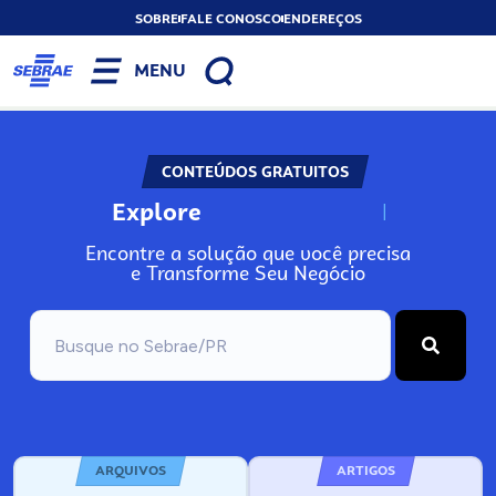
SOBRE
FALE CONOSCO
ENDEREÇOS
MENU
CONTEÚDOS GRATUITOS
Explore
N
o
s
s
o
s
A
Encontre a solução que você precisa
e Transforme Seu Negócio
ARQUIVOS
ARTIGOS