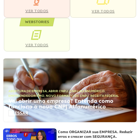
VER TODOS
VER TODOS
WEBSTORIES
VER TODOS
ABERTURA DE EMPRESA
,
ABRIR CNPJ
,
CNPJ ALFANUMÉRICO
,
EMPREENDEDORISMO
,
NOVO FORMATO DE CNPJ
,
RECEITA FEDERAL
Vai abrir uma empresa? Entenda como
funciona o novo CNPJ Alfanumérico
ACESSAR
Como ORGANIZAR sua EMPRESA. Reduzir
erros e crescer com SEGURANÇA.