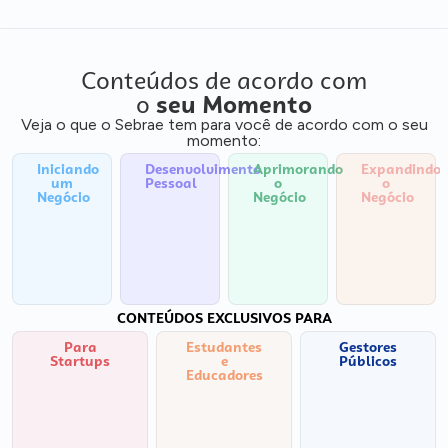
Conteúdos de acordo com
o
seu Momento
Veja o que o Sebrae tem para você de acordo com o seu
momento:
Iniciando
Desenvolvimento
Aprimorando
Expandindo
um
Pessoal
o
o
Negócio
Negócio
Negócio
CONTEÚDOS EXCLUSIVOS PARA
Para
Estudantes
Gestores
Startups
e
Públicos
Educadores