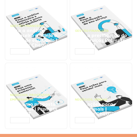
GESTÃO FINANCEIRA
Faça a análise
GESTÃO FINANCEIRA
financeira e atinja o
Faça a precificação do
ponto de equilíbrio |
seu serviço | Prompts
Prompts ChatGPT
ChatGPT
ACESSAR
ACESSAR
NEGÓCIOS
,
PROCESSOS
EMPRESARIAIS
NEGÓCIOS
,
VENDAS
Faça uma proposta
Faça ações para
comercial | Prompts
vender mais |
ChatGPT
Prompts ChatGPT
ACESSAR
ACESSAR