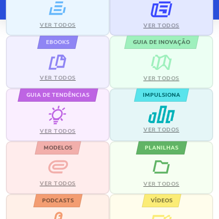
VER TODOS
VER TODOS
EBOOKS
GUIA DE INOVAÇÃO
VER TODOS
VER TODOS
GUIA DE TENDÊNCIAS
IMPULSIONA
VER TODOS
VER TODOS
MODELOS
PLANILHAS
VER TODOS
VER TODOS
PODCASTS
VÍDEOS