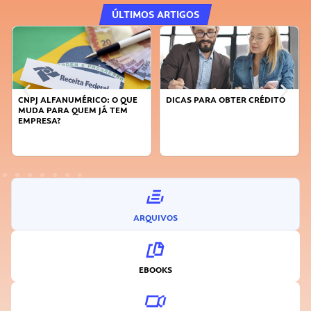
ÚLTIMOS ARTIGOS
NUMÉRICO: O QUE
DICAS PARA OBTER CRÉDITO
FAÇA A DIFERE
 QUEM JÁ TEM
SUSTENTÁVEL,
INOVADOR
ARQUIVOS
EBOOKS