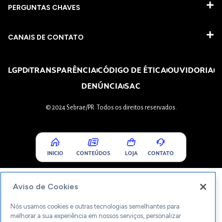
PERGUNTAS CHAVES​
CANAIS DE CONTATO
LGPD
TRANSPARÊNCIA
CÓDIGO DE ÉTICA
OUVIDORIA
DENÚNCIA
SAC
© 2024 Sebrae/PR. Todos os direitos reservados.
INICIO
CONTEÚDOS
LOJA
CONTATO
Aviso de Cookies
Nós usamos cookies e outras tecnologias semelhantes para
melhorar a sua experiência em nossos serviços, personalizar