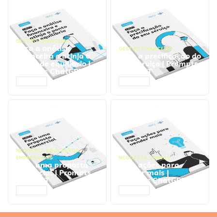
GESTÃO FINANCEIRA
Faça a análise
GESTÃO FINANCEIRA
financeira e atinja o
Faça a precificação do
ponto de equilíbrio |
seu serviço | Prompts
Prompts ChatGPT
ChatGPT
ACESSAR
ACESSAR
NEGÓCIOS
,
PROCESSOS
EMPRESARIAIS
NEGÓCIOS
,
VENDAS
Faça uma proposta
Faça ações para
comercial | Prompts
vender mais |
ChatGPT
Prompts ChatGPT
ACESSAR
ACESSAR