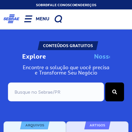
SOBRE
FALE CONOSCO
ENDEREÇOS
MENU
CONTEÚDOS GRATUITOS
Explore
N
o
s
s
o
s
A
n
Encontre a solução que você precisa
e Transforme Seu Negócio
ARQUIVOS
ARTIGOS