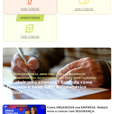
VER TODOS
VER TODOS
WEBSTORIES
VER TODOS
ABERTURA DE EMPRESA
,
ABRIR CNPJ
,
CNPJ ALFANUMÉRICO
,
EMPREENDEDORISMO
,
NOVO FORMATO DE CNPJ
,
RECEITA FEDERAL
Vai abrir uma empresa? Entenda como
funciona o novo CNPJ Alfanumérico
ACESSAR
Como ORGANIZAR sua EMPRESA. Reduzir
erros e crescer com SEGURANÇA.