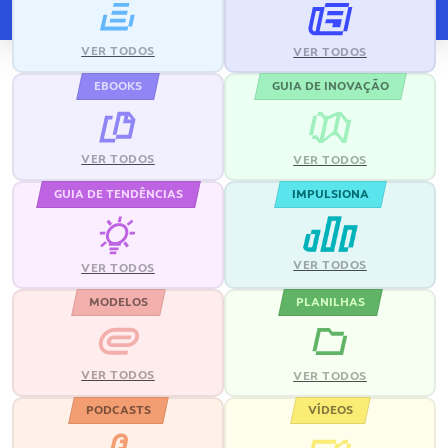
VER TODOS
VER TODOS
EBOOKS
GUIA DE INOVAÇÃO
VER TODOS
VER TODOS
GUIA DE TENDÊNCIAS
IMPULSIONA
VER TODOS
VER TODOS
MODELOS
PLANILHAS
VER TODOS
VER TODOS
PODCASTS
VÍDEOS