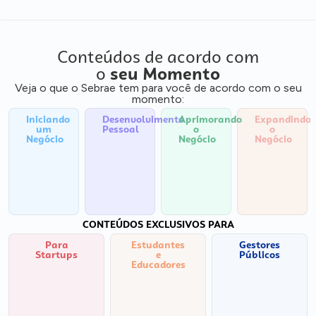
Conteúdos de acordo com
o
seu Momento
Veja o que o Sebrae tem para você de acordo com o seu
momento:
Iniciando
Desenvolvimento
Aprimorando
Expandindo
um
Pessoal
o
o
Negócio
Negócio
Negócio
CONTEÚDOS EXCLUSIVOS PARA
Para
Estudantes
Gestores
Startups
e
Públicos
Educadores