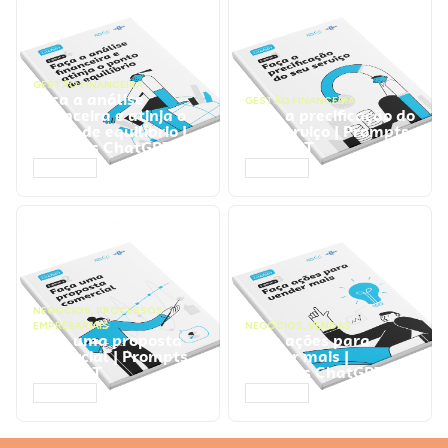
GESTÃO FINANCEIRA
Faça a análise
GESTÃO FINANCEIRA
financeira e atinja o
Faça a precificação do
ponto de equilíbrio |
seu serviço | Prompts
Prompts ChatGPT
ChatGPT
ACESSAR
ACESSAR
NEGÓCIOS
,
PROCESSOS
EMPRESARIAIS
NEGÓCIOS
,
VENDAS
Faça uma proposta
Faça ações para
comercial | Prompts
vender mais |
ChatGPT
Prompts ChatGPT
ACESSAR
ACESSAR