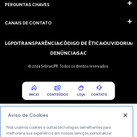
PERGUNTAS CHAVES​
CANAIS DE CONTATO
LGPD
TRANSPARÊNCIA
CÓDIGO DE ÉTICA
OUVIDORIA
DENÚNCIA
SAC
© 2024 Sebrae/PR. Todos os direitos reservados.
INICIO
CONTEÚDOS
LOJA
CONTATO
Aviso de Cookies
Nós usamos cookies e outras tecnologias semelhantes para
melhorar a sua experiência em nossos serviços, personalizar