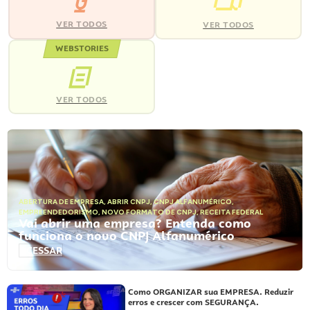
VER TODOS
VER TODOS
WEBSTORIES
VER TODOS
ABERTURA DE EMPRESA
,
ABRIR CNPJ
,
CNPJ ALFANUMÉRICO
,
EMPREENDEDORISMO
,
NOVO FORMATO DE CNPJ
,
RECEITA FEDERAL
Vai abrir uma empresa? Entenda como
funciona o novo CNPJ Alfanumérico
ACESSAR
Como ORGANIZAR sua EMPRESA. Reduzir
erros e crescer com SEGURANÇA.