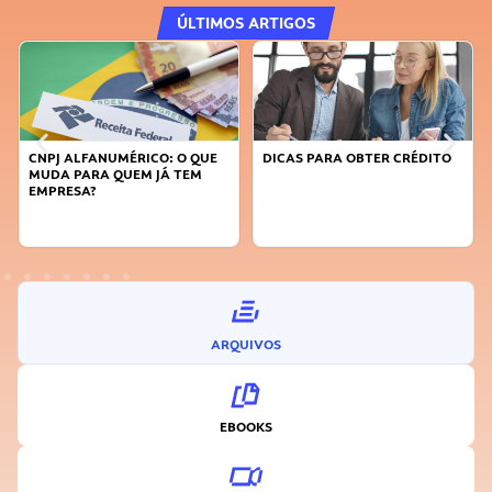
ÚLTIMOS ARTIGOS
PJ ALFANUMÉRICO: O QUE
DICAS PARA OBTER CRÉDITO
FAÇA A
DA PARA QUEM JÁ TEM
SUSTEN
PRESA?
INOVA
ARQUIVOS
EBOOKS