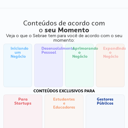
Conteúdos de acordo com
o
seu Momento
Veja o que o Sebrae tem para você de acordo com o seu
momento:
Iniciando
Desenvolvimento
Aprimorando
Expandindo
um
Pessoal
o
o
Negócio
Negócio
Negócio
CONTEÚDOS EXCLUSIVOS PARA
Para
Estudantes
Gestores
Startups
e
Públicos
Educadores