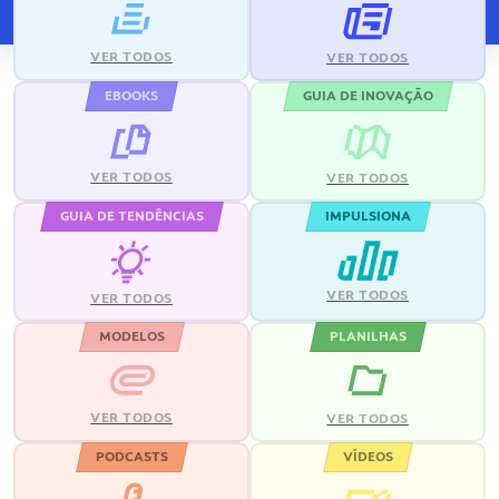
VER TODOS
VER TODOS
EBOOKS
GUIA DE INOVAÇÃO
VER TODOS
VER TODOS
GUIA DE TENDÊNCIAS
IMPULSIONA
VER TODOS
VER TODOS
MODELOS
PLANILHAS
VER TODOS
VER TODOS
PODCASTS
VÍDEOS