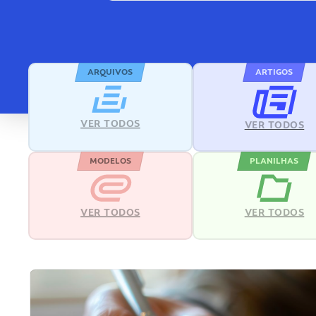
ARQUIVOS
ARTIGOS
VER TODOS
VER TODOS
MODELOS
PLANILHAS
VER TODOS
VER TODOS