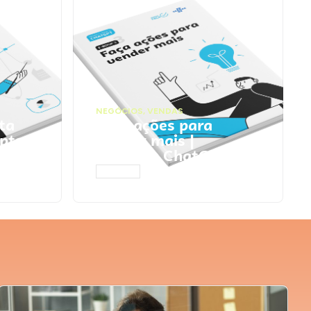
NEGÓCIOS
,
VENDAS
ta
Faça ações para
pts
vender mais |
Prompts ChatGPT
ACESSAR