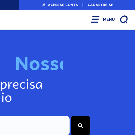
ACESSAR CONTA
|
CADASTRE-SE
MENU
N
o
s
s
a
s
F
e
r
r
a
precisa
io