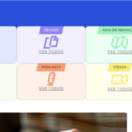
EBOOKS
GUIA DE INOVA
VER TODOS
VER TODO
PODCASTS
VÍDEOS
VER TODOS
VER TODO