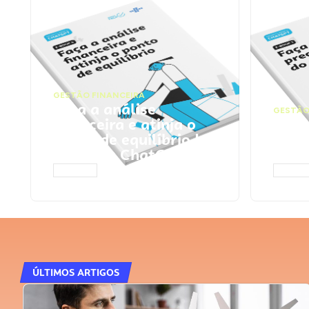
GESTÃO FINANCEIRA
Faça a análise
GESTÃO
financeira e atinja o
Faça
ponto de equilíbrio |
seu 
Prompts ChatGPT
Cha
ACESSAR
ACESS
ÚLTIMOS ARTIGOS