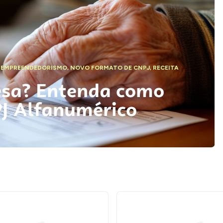
,
EMPREENDEDORISMO
,
NOVO FORMATO DE CNPJ
,
RECEITA
esa? Entenda como
PJ Alfanumérico