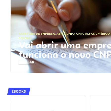
ABERTURA DE EMPRESA
,
ABRIR CNPJ
,
CNPJ ALFANUMÉRICO
FEDERAL
Vai abrir uma empr
funciona o novo CN
ACESSAR
EBOOKS