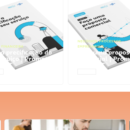
NEGÓCIOS
,
PROCESSOS
 FINANCEIRA
EMPRESARIAIS
 a precificação do
Faça uma propos
serviço | Prompts
comercial | Prom
tGPT
ChatGPT
AR
ACESSAR