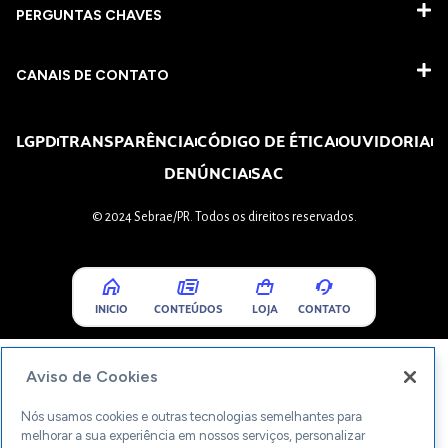
PERGUNTAS CHAVES​
CANAIS DE CONTATO
LGPD
TRANSPARÊNCIA
CÓDIGO DE ÉTICA
OUVIDORIA
DENÚNCIA
SAC
© 2024 Sebrae/PR. Todos os direitos reservados.
INICIO
CONTEÚDOS
LOJA
CONTATO
Aviso de Cookies
Nós usamos cookies e outras tecnologias semelhantes para
melhorar a sua experiência em nossos serviços, personalizar