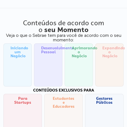
Conteúdos de acordo com
o
seu Momento
Veja o que o Sebrae tem para você de acordo com o seu
momento:
Iniciando
Desenvolvimento
Aprimorando
Expandindo
um
Pessoal
o
o
Negócio
Negócio
Negócio
CONTEÚDOS EXCLUSIVOS PARA
Para
Estudantes
Gestores
Startups
e
Públicos
Educadores