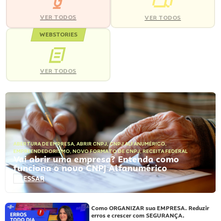
VER TODOS
VER TODOS
WEBSTORIES
VER TODOS
ABERTURA DE EMPRESA
,
ABRIR CNPJ
,
CNPJ ALFANUMÉRICO
,
EMPREENDEDORISMO
,
NOVO FORMATO DE CNPJ
,
RECEITA FEDERAL
Vai abrir uma empresa? Entenda como
funciona o novo CNPJ Alfanumérico
ACESSAR
Como ORGANIZAR sua EMPRESA. Reduzir
erros e crescer com SEGURANÇA.