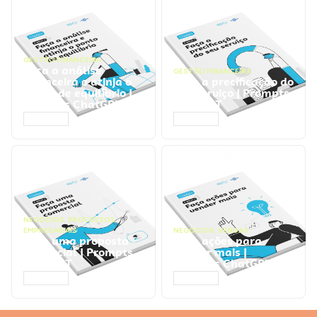
GESTÃO FINANCEIRA
Faça a análise
GESTÃO FINANCEIRA
financeira e atinja o
Faça a precificação do
ponto de equilíbrio |
seu serviço | Prompts
Prompts ChatGPT
ChatGPT
ACESSAR
ACESSAR
NEGÓCIOS
,
PROCESSOS
EMPRESARIAIS
NEGÓCIOS
,
VENDAS
Faça uma proposta
Faça ações para
comercial | Prompts
vender mais |
ChatGPT
Prompts ChatGPT
ACESSAR
ACESSAR