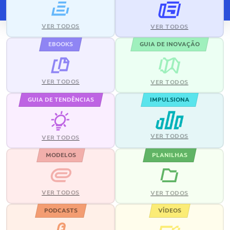
VER TODOS
VER TODOS
EBOOKS
GUIA DE INOVAÇÃO
VER TODOS
VER TODOS
GUIA DE TENDÊNCIAS
IMPULSIONA
VER TODOS
VER TODOS
MODELOS
PLANILHAS
VER TODOS
VER TODOS
PODCASTS
VÍDEOS