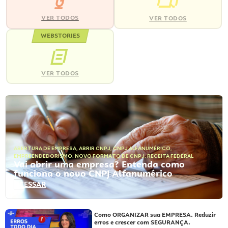
VER TODOS
VER TODOS
WEBSTORIES
VER TODOS
ABERTURA DE EMPRESA
,
ABRIR CNPJ
,
CNPJ ALFANUMÉRICO
,
EMPREENDEDORISMO
,
NOVO FORMATO DE CNPJ
,
RECEITA FEDERAL
Vai abrir uma empresa? Entenda como
funciona o novo CNPJ Alfanumérico
ACESSAR
Como ORGANIZAR sua EMPRESA. Reduzir
erros e crescer com SEGURANÇA.