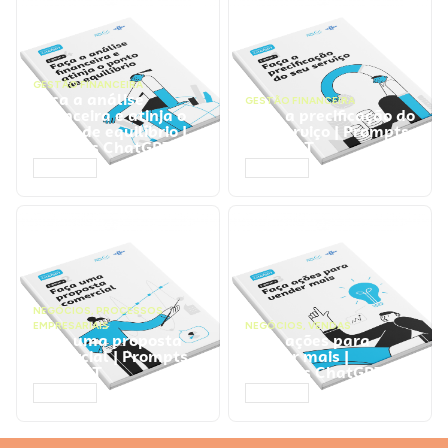
GESTÃO FINANCEIRA
Faça a análise
GESTÃO FINANCEIRA
financeira e atinja o
Faça a precificação do
ponto de equilíbrio |
seu serviço | Prompts
Prompts ChatGPT
ChatGPT
ACESSAR
ACESSAR
NEGÓCIOS
,
PROCESSOS
EMPRESARIAIS
NEGÓCIOS
,
VENDAS
Faça uma proposta
Faça ações para
comercial | Prompts
vender mais |
ChatGPT
Prompts ChatGPT
ACESSAR
ACESSAR