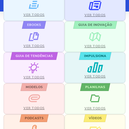
VER TODOS
VER TODOS
EBOOKS
GUIA DE INOVAÇÃO
VER TODOS
VER TODOS
GUIA DE TENDÊNCIAS
IMPULSIONA
VER TODOS
VER TODOS
MODELOS
PLANILHAS
VER TODOS
VER TODOS
PODCASTS
VÍDEOS