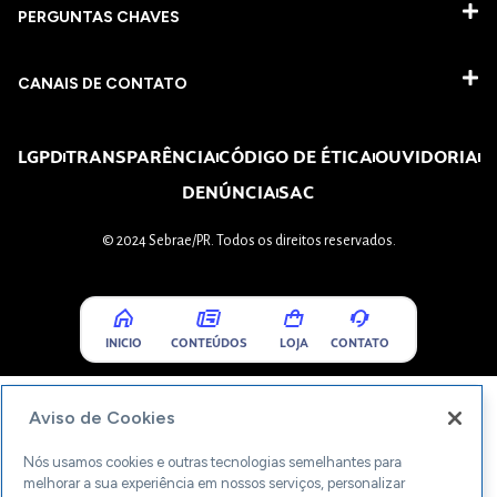
PERGUNTAS CHAVES​
CANAIS DE CONTATO
LGPD
TRANSPARÊNCIA
CÓDIGO DE ÉTICA
OUVIDORIA
DENÚNCIA
SAC
© 2024 Sebrae/PR. Todos os direitos reservados.
INICIO
CONTEÚDOS
LOJA
CONTATO
Aviso de Cookies
Nós usamos cookies e outras tecnologias semelhantes para
melhorar a sua experiência em nossos serviços, personalizar