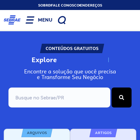
SOBRE
FALE CONOSCO
ENDEREÇOS
MENU
CONTEÚDOS GRATUITOS
Explore
N
o
s
s
o
s
A
Encontre a solução que você precisa
e Transforme Seu Negócio
ARQUIVOS
ARTIGOS