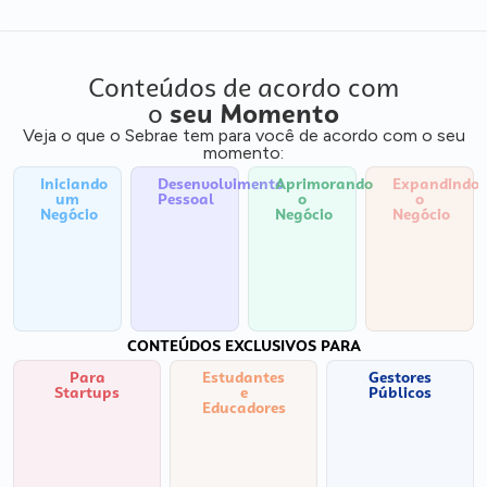
Conteúdos de acordo com
o
seu Momento
Veja o que o Sebrae tem para você de acordo com o seu
momento:
Iniciando
Desenvolvimento
Aprimorando
Expandindo
um
Pessoal
o
o
Negócio
Negócio
Negócio
CONTEÚDOS EXCLUSIVOS PARA
Para
Estudantes
Gestores
Startups
e
Públicos
Educadores