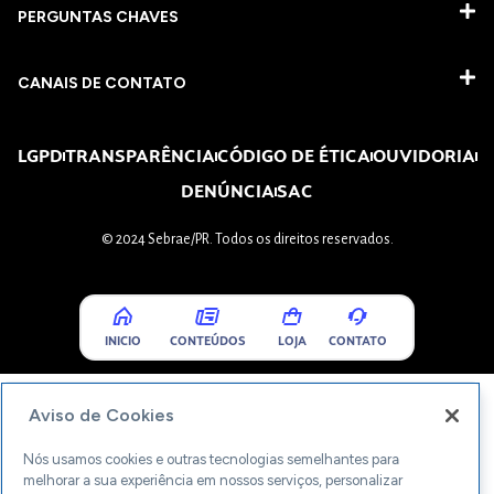
PERGUNTAS CHAVES​
CANAIS DE CONTATO
LGPD
TRANSPARÊNCIA
CÓDIGO DE ÉTICA
OUVIDORIA
DENÚNCIA
SAC
© 2024 Sebrae/PR. Todos os direitos reservados.
INICIO
CONTEÚDOS
LOJA
CONTATO
Aviso de Cookies
Nós usamos cookies e outras tecnologias semelhantes para
melhorar a sua experiência em nossos serviços, personalizar