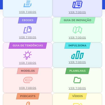
VER TODOS
VER TODOS
EBOOKS
GUIA DE INOVAÇÃO
VER TODOS
VER TODOS
GUIA DE TENDÊNCIAS
IMPULSIONA
VER TODOS
VER TODOS
MODELOS
PLANILHAS
VER TODOS
VER TODOS
PODCASTS
VÍDEOS