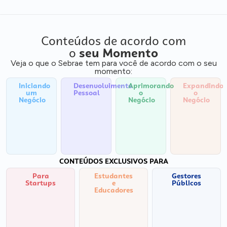
Conteúdos de acordo com
o
seu Momento
Veja o que o Sebrae tem para você de acordo com o seu
momento:
Iniciando
Desenvolvimento
Aprimorando
Expandindo
um
Pessoal
o
o
Negócio
Negócio
Negócio
CONTEÚDOS EXCLUSIVOS PARA
Para
Estudantes
Gestores
Startups
e
Públicos
Educadores