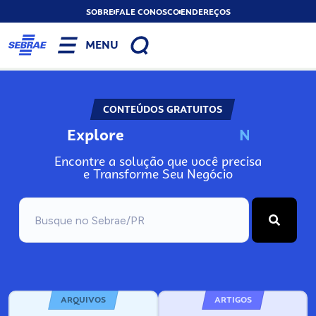
SOBRE
FALE CONOSCO
ENDEREÇOS
MENU
CONTEÚDOS GRATUITOS
Explore
N
o
s
s
o
s
A
Encontre a solução que você precisa
e Transforme Seu Negócio
ARQUIVOS
ARTIGOS