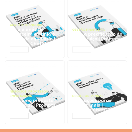
GESTÃO FINANCEIRA
Faça a análise
GESTÃO FINANCEIRA
financeira e atinja o
Faça a precificação do
ponto de equilíbrio |
seu serviço | Prompts
Prompts ChatGPT
ChatGPT
ACESSAR
ACESSAR
NEGÓCIOS
,
PROCESSOS
EMPRESARIAIS
NEGÓCIOS
,
VENDAS
Faça uma proposta
Faça ações para
comercial | Prompts
vender mais |
ChatGPT
Prompts ChatGPT
ACESSAR
ACESSAR