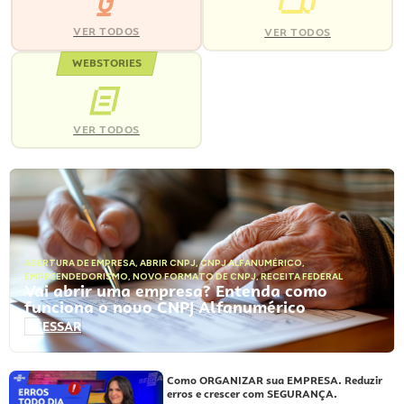
VER TODOS
VER TODOS
WEBSTORIES
VER TODOS
ABERTURA DE EMPRESA
,
ABRIR CNPJ
,
CNPJ ALFANUMÉRICO
,
EMPREENDEDORISMO
,
NOVO FORMATO DE CNPJ
,
RECEITA FEDERAL
Vai abrir uma empresa? Entenda como
funciona o novo CNPJ Alfanumérico
ACESSAR
Como ORGANIZAR sua EMPRESA. Reduzir
erros e crescer com SEGURANÇA.