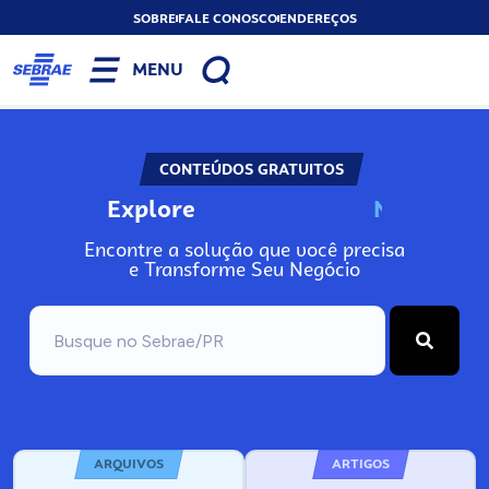
SOBRE
FALE CONOSCO
ENDEREÇOS
MENU
CONTEÚDOS GRATUITOS
Explore
N
o
s
s
o
s
A
Encontre a solução que você precisa
e Transforme Seu Negócio
ARQUIVOS
ARTIGOS