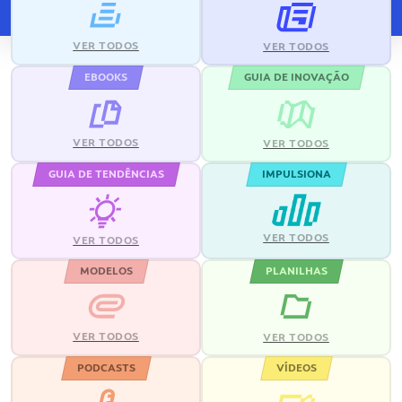
VER TODOS
VER TODOS
EBOOKS
GUIA DE INOVAÇÃO
VER TODOS
VER TODOS
GUIA DE TENDÊNCIAS
IMPULSIONA
VER TODOS
VER TODOS
MODELOS
PLANILHAS
VER TODOS
VER TODOS
PODCASTS
VÍDEOS