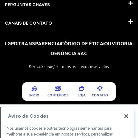
PERGUNTAS CHAVES​
CANAIS DE CONTATO
LGPD
TRANSPARÊNCIA
CÓDIGO DE ÉTICA
OUVIDORIA
DENÚNCIA
SAC
© 2024 Sebrae/PR. Todos os direitos reservados.
INICIO
CONTEÚDOS
LOJA
CONTATO
Aviso de Cookies
Nós usamos cookies e outras tecnologias semelhantes para
melhorar a sua experiência em nossos serviços, personalizar