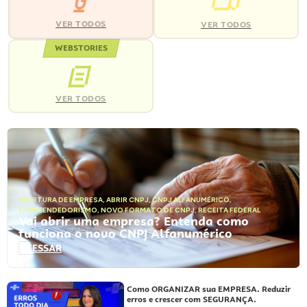
VER TODOS
VER TODOS
WEBSTORIES
VER TODOS
ABERTURA DE EMPRESA
,
ABRIR CNPJ
,
CNPJ ALFANUMÉRICO
,
EMPREENDEDORISMO
,
NOVO FORMATO DE CNPJ
,
RECEITA FEDERAL
Vai abrir uma empresa? Entenda como
funciona o novo CNPJ Alfanumérico
ACESSAR
Como ORGANIZAR sua EMPRESA. Reduzir
erros e crescer com SEGURANÇA.