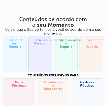
Conteúdos de acordo com
o
seu Momento
Veja o que o Sebrae tem para você de acordo com o seu
momento:
Iniciando
Desenvolvimento
Aprimorando
Expandindo
um
Pessoal
o
o
Negócio
Negócio
Negócio
CONTEÚDOS EXCLUSIVOS PARA
Para
Estudantes
Gestores
Startups
e
Públicos
Educadores