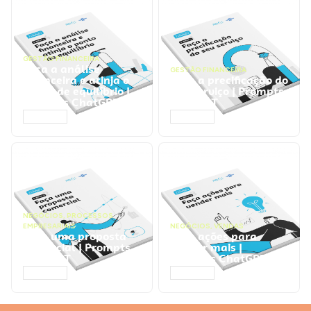
GESTÃO FINANCEIRA
Faça a análise
GESTÃO FINANCEIRA
financeira e atinja o
Faça a precificação do
ponto de equilíbrio |
seu serviço | Prompts
Prompts ChatGPT
ChatGPT
ACESSAR
ACESSAR
NEGÓCIOS
,
PROCESSOS
EMPRESARIAIS
NEGÓCIOS
,
VENDAS
Faça uma proposta
Faça ações para
comercial | Prompts
vender mais |
ChatGPT
Prompts ChatGPT
ACESSAR
ACESSAR