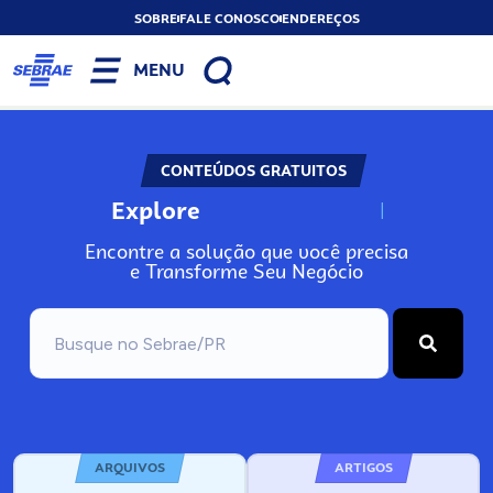
SOBRE
FALE CONOSCO
ENDEREÇOS
MENU
CONTEÚDOS GRATUITOS
Explore
N
o
s
s
o
s
A
Encontre a solução que você precisa
e Transforme Seu Negócio
ARQUIVOS
ARTIGOS