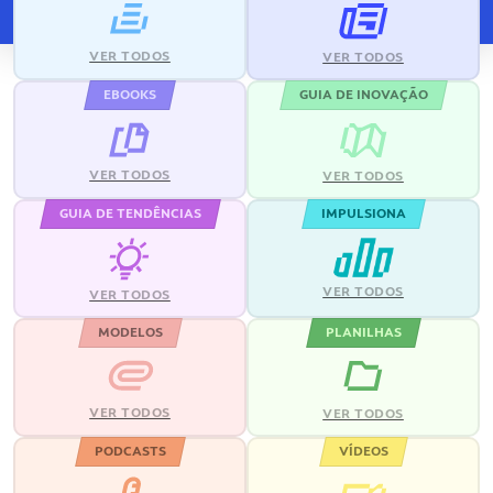
VER TODOS
VER TODOS
EBOOKS
GUIA DE INOVAÇÃO
VER TODOS
VER TODOS
GUIA DE TENDÊNCIAS
IMPULSIONA
VER TODOS
VER TODOS
MODELOS
PLANILHAS
VER TODOS
VER TODOS
PODCASTS
VÍDEOS