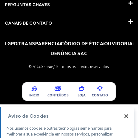
PERGUNTAS CHAVES​
CANAIS DE CONTATO
LGPD
TRANSPARÊNCIA
CÓDIGO DE ÉTICA
OUVIDORIA
DENÚNCIA
SAC
© 2024 Sebrae/PR. Todos os direitos reservados.
INICIO
CONTEÚDOS
LOJA
CONTATO
Aviso de Cookies
Nós usamos cookies e outras tecnologias semelhantes para
melhorar a sua experiência em nossos serviços, personalizar