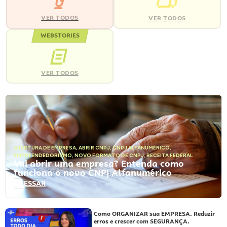
VER TODOS
VER TODOS
WEBSTORIES
VER TODOS
ABERTURA DE EMPRESA
,
ABRIR CNPJ
,
CNPJ ALFANUMÉRICO
,
EMPREENDEDORISMO
,
NOVO FORMATO DE CNPJ
,
RECEITA FEDERAL
Vai abrir uma empresa? Entenda como
funciona o novo CNPJ Alfanumérico
ACESSAR
Como ORGANIZAR sua EMPRESA. Reduzir
erros e crescer com SEGURANÇA.