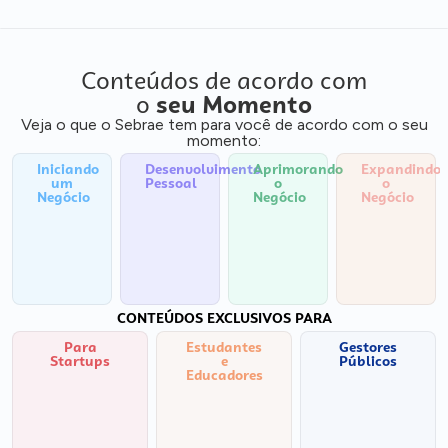
Conteúdos de acordo com
o
seu Momento
Veja o que o Sebrae tem para você de acordo com o seu
momento:
Iniciando
Desenvolvimento
Aprimorando
Expandindo
um
Pessoal
o
o
Negócio
Negócio
Negócio
CONTEÚDOS EXCLUSIVOS PARA
Para
Estudantes
Gestores
Startups
e
Públicos
Educadores