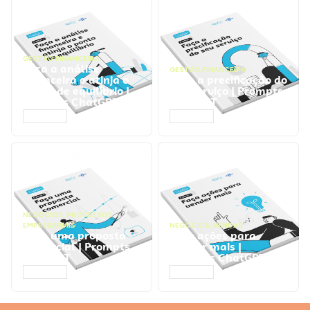
GESTÃO FINANCEIRA
Faça a análise
GESTÃO FINANCEIRA
financeira e atinja o
Faça a precificação do
ponto de equilíbrio |
seu serviço | Prompts
Prompts ChatGPT
ChatGPT
ACESSAR
ACESSAR
NEGÓCIOS
,
PROCESSOS
EMPRESARIAIS
NEGÓCIOS
,
VENDAS
Faça uma proposta
Faça ações para
comercial | Prompts
vender mais |
ChatGPT
Prompts ChatGPT
ACESSAR
ACESSAR