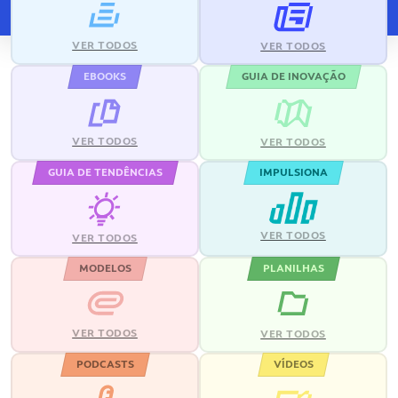
VER TODOS
VER TODOS
EBOOKS
GUIA DE INOVAÇÃO
VER TODOS
VER TODOS
GUIA DE TENDÊNCIAS
IMPULSIONA
VER TODOS
VER TODOS
MODELOS
PLANILHAS
VER TODOS
VER TODOS
PODCASTS
VÍDEOS