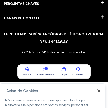
PERGUNTAS CHAVES​
CANAIS DE CONTATO
LGPD
TRANSPARÊNCIA
CÓDIGO DE ÉTICA
OUVIDORIA
DENÚNCIA
SAC
© 2024 Sebrae/PR. Todos os direitos reservados.
INICIO
CONTEÚDOS
LOJA
CONTATO
Aviso de Cookies
Nós usamos cookies e outras tecnologias semelhantes para
melhorar a sua experiência em nossos serviços, personalizar