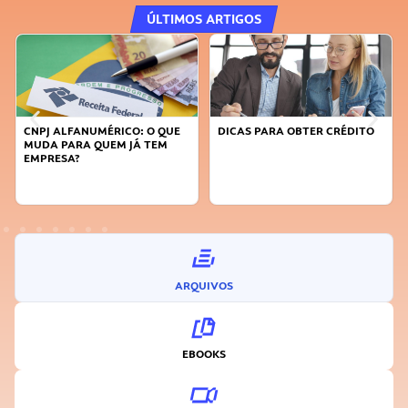
ÚLTIMOS ARTIGOS
: O QUE
DICAS PARA OBTER CRÉDITO
FAÇA A DIFERENÇA: SEJA
 TEM
SUSTENTÁVEL, SEJA
INOVADOR
ARQUIVOS
EBOOKS