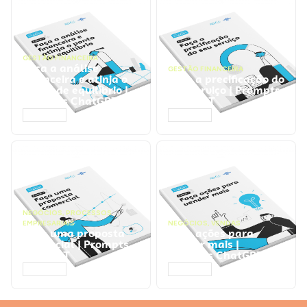
GESTÃO FINANCEIRA
Faça a análise
GESTÃO FINANCEIRA
financeira e atinja o
Faça a precificação do
ponto de equilíbrio |
seu serviço | Prompts
Prompts ChatGPT
ChatGPT
ACESSAR
ACESSAR
NEGÓCIOS
,
PROCESSOS
EMPRESARIAIS
NEGÓCIOS
,
VENDAS
Faça uma proposta
Faça ações para
comercial | Prompts
vender mais |
ChatGPT
Prompts ChatGPT
ACESSAR
ACESSAR