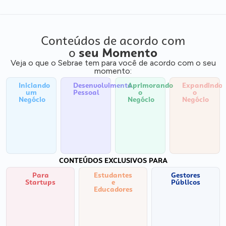
Conteúdos de acordo com
o
seu Momento
Veja o que o Sebrae tem para você de acordo com o seu
momento:
Iniciando
Desenvolvimento
Aprimorando
Expandindo
um
Pessoal
o
o
Negócio
Negócio
Negócio
CONTEÚDOS EXCLUSIVOS PARA
Para
Estudantes
Gestores
Startups
e
Públicos
Educadores