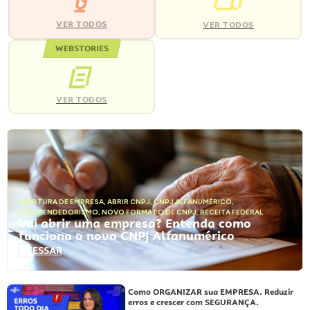
VER TODOS
VER TODOS
WEBSTORIES
VER TODOS
ABERTURA DE EMPRESA
,
ABRIR CNPJ
,
CNPJ ALFANUMÉRICO
,
EMPREENDEDORISMO
,
NOVO FORMATO DE CNPJ
,
RECEITA FEDERAL
Vai abrir uma empresa? Entenda como
funciona o novo CNPJ Alfanumérico
ACESSAR
Como ORGANIZAR sua EMPRESA. Reduzir
erros e crescer com SEGURANÇA.