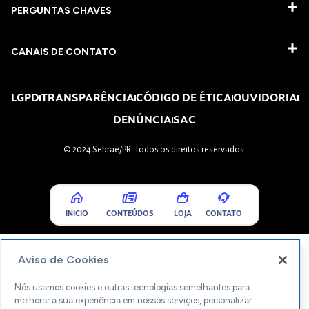
PERGUNTAS CHAVES​
CANAIS DE CONTATO
LGPD
TRANSPARÊNCIA
CÓDIGO DE ÉTICA
OUVIDORIA
DENÚNCIA
SAC
© 2024 Sebrae/PR. Todos os direitos reservados.
INICIO
CONTEÚDOS
LOJA
CONTATO
Aviso de Cookies
Nós usamos cookies e outras tecnologias semelhantes para
melhorar a sua experiência em nossos serviços, personalizar