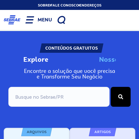
SOBRE
FALE CONOSCO
ENDEREÇOS
MENU
CONTEÚDOS GRATUITOS
Explore
N
o
s
s
o
s
I
n
f
o
Encontre a solução que você precisa
e Transforme Seu Negócio
ARQUIVOS
ARTIGOS