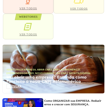
VER TODOS
VER TODOS
WEBSTORIES
VER TODOS
ABERTURA DE EMPRESA
,
ABRIR CNPJ
,
CNPJ ALFANUMÉRICO
,
EMPREENDEDORISMO
,
NOVO FORMATO DE CNPJ
,
RECEITA FEDERAL
Vai abrir uma empresa? Entenda como
funciona o novo CNPJ Alfanumérico
ACESSAR
Como ORGANIZAR sua EMPRESA. Reduzir
erros e crescer com SEGURANÇA.