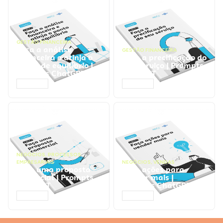
GESTÃO FINANCEIRA
Faça a análise
GESTÃO FINANCEIRA
financeira e atinja o
Faça a precificação do
ponto de equilíbrio |
seu serviço | Prompts
Prompts ChatGPT
ChatGPT
ACESSAR
ACESSAR
NEGÓCIOS
,
PROCESSOS
EMPRESARIAIS
NEGÓCIOS
,
VENDAS
Faça uma proposta
Faça ações para
comercial | Prompts
vender mais |
ChatGPT
Prompts ChatGPT
ACESSAR
ACESSAR