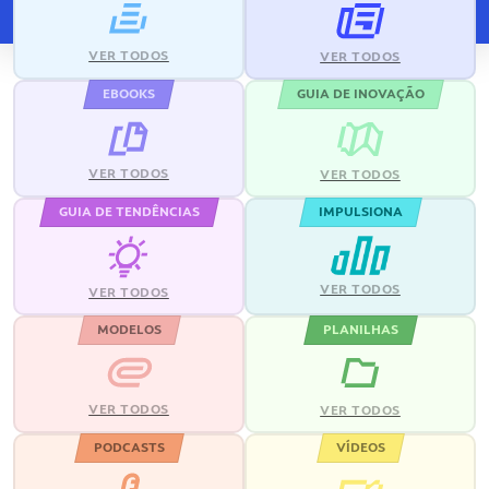
VER TODOS
VER TODOS
EBOOKS
GUIA DE INOVAÇÃO
VER TODOS
VER TODOS
GUIA DE TENDÊNCIAS
IMPULSIONA
VER TODOS
VER TODOS
MODELOS
PLANILHAS
VER TODOS
VER TODOS
PODCASTS
VÍDEOS