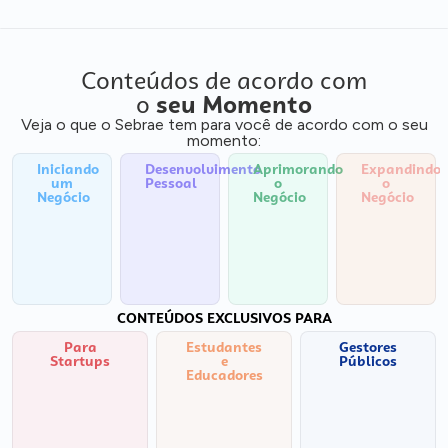
Conteúdos de acordo com
o
seu Momento
Veja o que o Sebrae tem para você de acordo com o seu
momento:
Iniciando
Desenvolvimento
Aprimorando
Expandindo
um
Pessoal
o
o
Negócio
Negócio
Negócio
CONTEÚDOS EXCLUSIVOS PARA
Para
Estudantes
Gestores
Startups
e
Públicos
Educadores