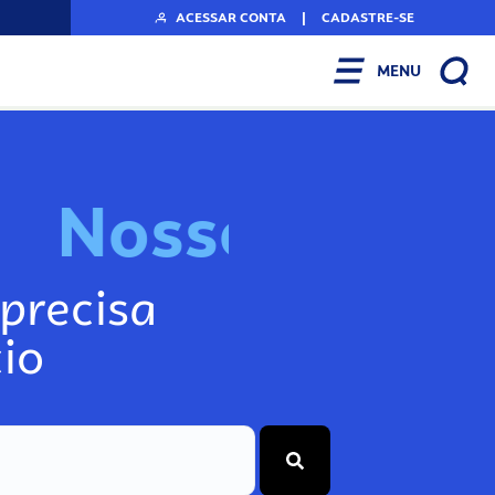
ACESSAR CONTA
|
CADASTRE-SE
MENU
N
o
s
s
o
s
I
n
f
o
g
precisa
io