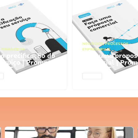
NEGÓCIOS
,
PROCESSOS
 FINANCEIRA
EMPRESARIAIS
 a precificação do
Faça uma propos
serviço | Prompts
comercial | Prom
tGPT
ChatGPT
AR
ACESSAR