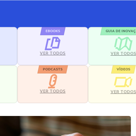
EBOOKS
GUIA DE INOVA
VER TODOS
VER TODO
PODCASTS
VÍDEOS
VER TODOS
VER TODO