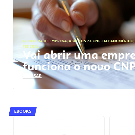
ABERTURA DE EMPRESA
,
ABRIR CNPJ
,
CNPJ ALFANUMÉRICO
FEDERAL
Vai abrir uma empr
funciona o novo CN
ACESSAR
EBOOKS