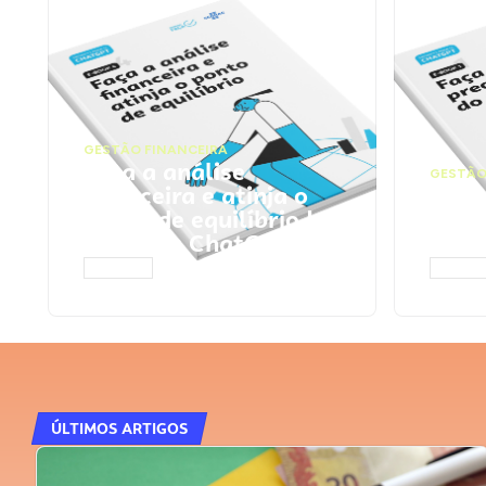
GESTÃO FINANCEIRA
Faça a análise
GESTÃO
financeira e atinja o
Faça
ponto de equilíbrio |
seu 
Prompts ChatGPT
Cha
ACESSAR
ACESS
ÚLTIMOS ARTIGOS