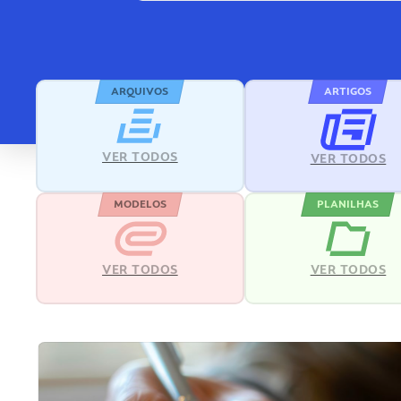
ARQUIVOS
ARTIGOS
VER TODOS
VER TODOS
MODELOS
PLANILHAS
VER TODOS
VER TODOS