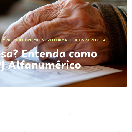
,
EMPREENDEDORISMO
,
NOVO FORMATO DE CNPJ
,
RECEITA
esa? Entenda como
PJ Alfanumérico