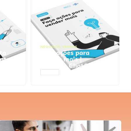
NEGÓCIOS
,
VENDAS
ta
Faça ações para
pts
vender mais |
Prompts ChatGPT
ACESSAR