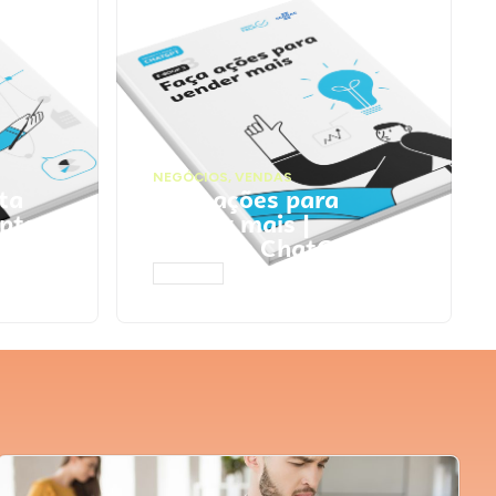
NEGÓCIOS
,
VENDAS
ta
Faça ações para
pts
vender mais |
Prompts ChatGPT
ACESSAR