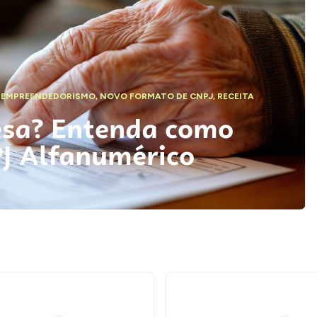
,
EMPREENDEDORISMO
,
NOVO FORMATO DE CNPJ
,
RECEITA
esa? Entenda como
PJ Alfanumérico