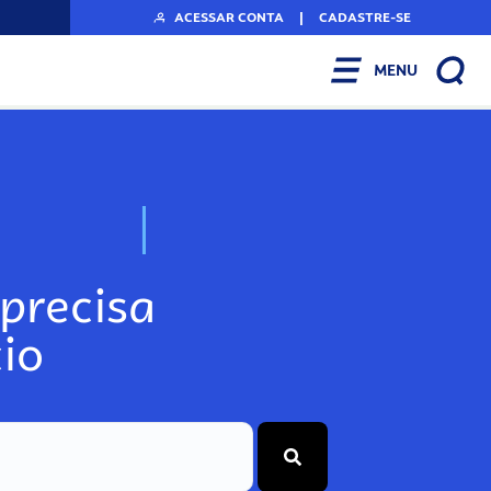
ACESSAR CONTA
|
CADASTRE-SE
MENU
o
s
s
o
s
A
r
t
N
precisa
io