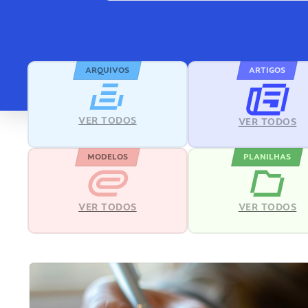
ARQUIVOS
ARTIGOS
VER TODOS
VER TODOS
MODELOS
PLANILHAS
VER TODOS
VER TODOS