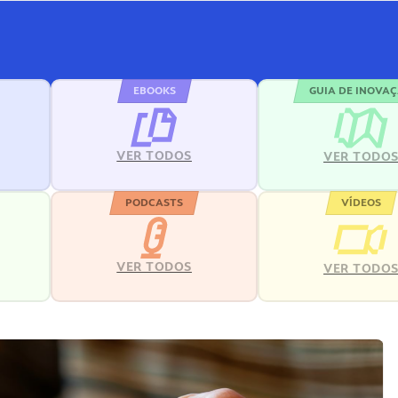
EBOOKS
GUIA DE INOVA
VER TODOS
VER TODO
PODCASTS
VÍDEOS
VER TODOS
VER TODO