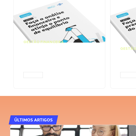
GESTÃO FINANCEIRA
Faça a análise
GESTÃO
financeira e atinja o
Faça
ponto de equilíbrio |
seu 
Prompts ChatGPT
Cha
ACESSAR
ACESS
ÚLTIMOS ARTIGOS