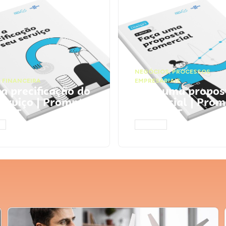
NEGÓCIOS
,
PROCESSOS
 FINANCEIRA
EMPRESARIAIS
 a precificação do
Faça uma propos
serviço | Prompts
comercial | Prom
tGPT
ChatGPT
AR
ACESSAR