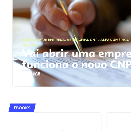
ABERTURA DE EMPRESA
,
ABRIR CNPJ
,
CNPJ ALFANUMÉRICO
FEDERAL
Vai abrir uma empr
funciona o novo CN
ACESSAR
EBOOKS