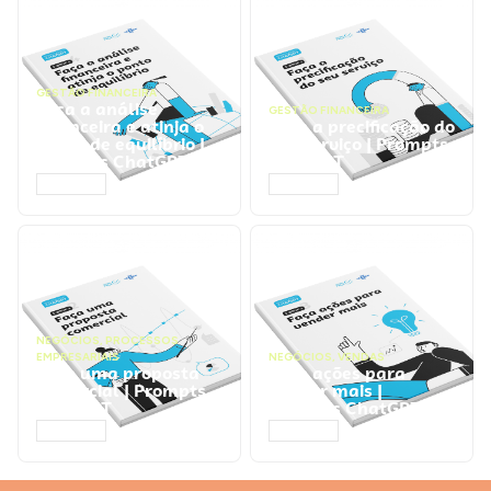
GESTÃO FINANCEIRA
Faça a análise
GESTÃO FINANCEIRA
financeira e atinja o
Faça a precificação do
ponto de equilíbrio |
seu serviço | Prompts
Prompts ChatGPT
ChatGPT
ACESSAR
ACESSAR
NEGÓCIOS
,
PROCESSOS
EMPRESARIAIS
NEGÓCIOS
,
VENDAS
Faça uma proposta
Faça ações para
comercial | Prompts
vender mais |
ChatGPT
Prompts ChatGPT
ACESSAR
ACESSAR