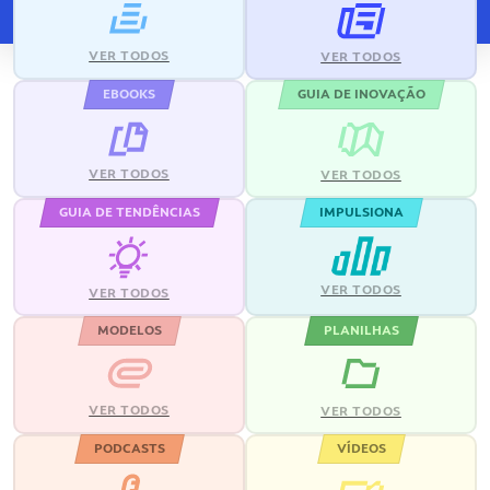
VER TODOS
VER TODOS
EBOOKS
GUIA DE INOVAÇÃO
VER TODOS
VER TODOS
GUIA DE TENDÊNCIAS
IMPULSIONA
VER TODOS
VER TODOS
MODELOS
PLANILHAS
VER TODOS
VER TODOS
PODCASTS
VÍDEOS