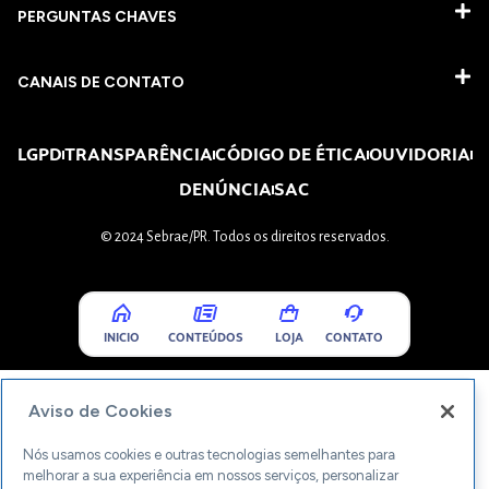
PERGUNTAS CHAVES​
CANAIS DE CONTATO
LGPD
TRANSPARÊNCIA
CÓDIGO DE ÉTICA
OUVIDORIA
DENÚNCIA
SAC
© 2024 Sebrae/PR. Todos os direitos reservados.
INICIO
CONTEÚDOS
LOJA
CONTATO
Aviso de Cookies
Nós usamos cookies e outras tecnologias semelhantes para
melhorar a sua experiência em nossos serviços, personalizar