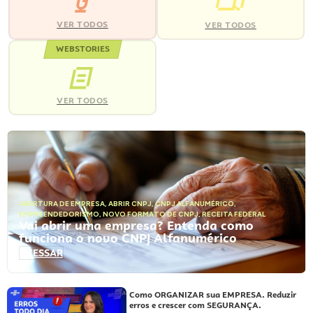
VER TODOS
VER TODOS
WEBSTORIES
VER TODOS
ABERTURA DE EMPRESA
,
ABRIR CNPJ
,
CNPJ ALFANUMÉRICO
,
EMPREENDEDORISMO
,
NOVO FORMATO DE CNPJ
,
RECEITA FEDERAL
Vai abrir uma empresa? Entenda como
funciona o novo CNPJ Alfanumérico
ACESSAR
Como ORGANIZAR sua EMPRESA. Reduzir
erros e crescer com SEGURANÇA.