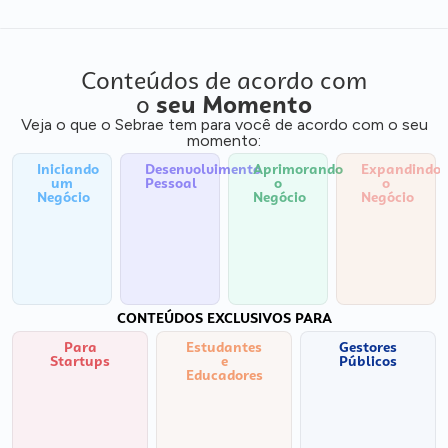
Conteúdos de acordo com
o
seu Momento
Veja o que o Sebrae tem para você de acordo com o seu
momento:
Iniciando
Desenvolvimento
Aprimorando
Expandindo
um
Pessoal
o
o
Negócio
Negócio
Negócio
CONTEÚDOS EXCLUSIVOS PARA
Para
Estudantes
Gestores
Startups
e
Públicos
Educadores