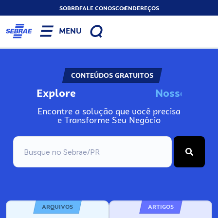
SOBRE
FALE CONOSCO
ENDEREÇOS
MENU
CONTEÚDOS GRATUITOS
Explore
N
o
s
s
o
s
A
Encontre a solução que você precisa
e Transforme Seu Negócio
ARQUIVOS
ARTIGOS