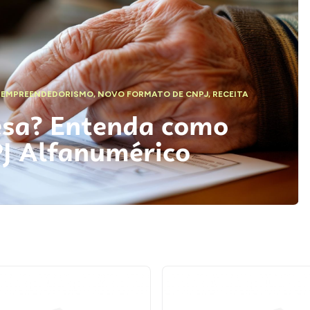
,
EMPREENDEDORISMO
,
NOVO FORMATO DE CNPJ
,
RECEITA
esa? Entenda como
PJ Alfanumérico