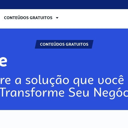
CONTEÚDOS GRATUITOS
CONTEÚDOS GRATUITOS
lore
re a solução que você 
 Transforme Seu Negóc