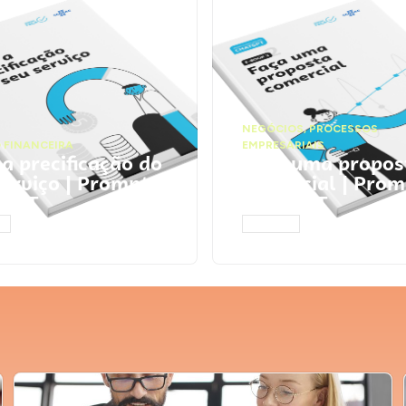
NEGÓCIOS
,
PROCESSOS
 FINANCEIRA
EMPRESARIAIS
 a precificação do
Faça uma propos
serviço | Prompts
comercial | Prom
tGPT
ChatGPT
AR
ACESSAR