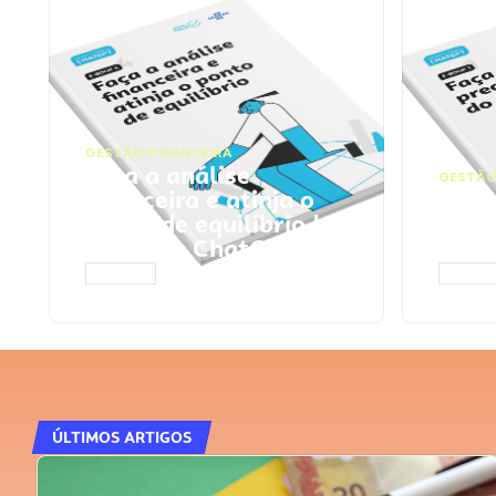
GESTÃO FINANCEIRA
Faça a análise
GESTÃO
financeira e atinja o
Faça
ponto de equilíbrio |
seu 
Prompts ChatGPT
Cha
ACESSAR
ACESS
ÚLTIMOS ARTIGOS