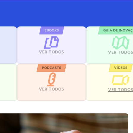
EBOOKS
GUIA DE INOVA
VER TODOS
VER TODO
PODCASTS
VÍDEOS
VER TODOS
VER TODO