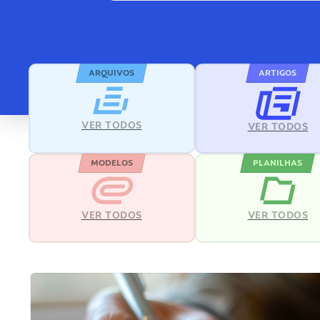
ARQUIVOS
ARTIGOS
VER TODOS
VER TODOS
MODELOS
PLANILHAS
VER TODOS
VER TODOS