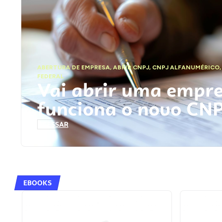
ABERTURA DE EMPRESA
,
ABRIR CNPJ
,
CNPJ ALFANUMÉRICO
FEDERAL
Vai abrir uma empr
funciona o novo CN
ACESSAR
EBOOKS