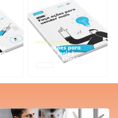
NEGÓCIOS
,
VENDAS
ta
Faça ações para
pts
vender mais |
Prompts ChatGPT
ACESSAR