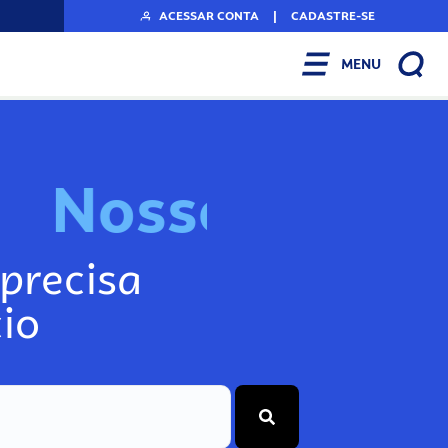
ACESSAR CONTA
|
CADASTRE-SE
MENU
N
o
s
s
o
s
A
r
precisa
io