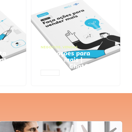
NEGÓCIOS
,
VENDAS
ta
Faça ações para
pts
vender mais |
Prompts ChatGPT
ACESSAR