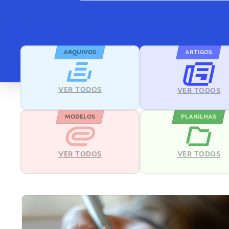
ARQUIVOS
ARTIGOS
VER TODOS
VER TODOS
MODELOS
PLANILHAS
VER TODOS
VER TODOS