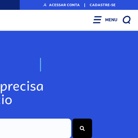
ACESSAR CONTA
|
CADASTRE-SE
MENU
N
o
s
s
o
s
A
r
precisa
io