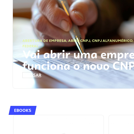
ABERTURA DE EMPRESA
,
ABRIR CNPJ
,
CNPJ ALFANUMÉRICO
FEDERAL
Vai abrir uma empr
funciona o novo CN
ACESSAR
EBOOKS