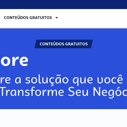
CONTEÚDOS GRATUITOS
CONTEÚDOS GRATUITOS
lore
re a solução que você 
 Transforme Seu Negóc