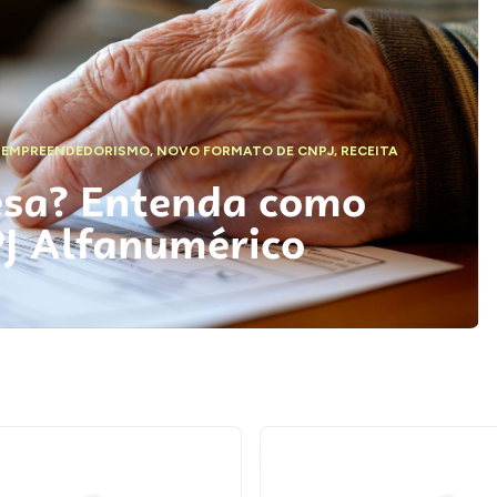
,
EMPREENDEDORISMO
,
NOVO FORMATO DE CNPJ
,
RECEITA
esa? Entenda como
PJ Alfanumérico