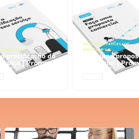
NEGÓCIOS
,
PROCESSOS
 FINANCEIRA
EMPRESARIAIS
 a precificação do
Faça uma propos
serviço | Prompts
comercial | Prom
tGPT
ChatGPT
AR
ACESSAR