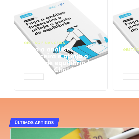
GESTÃO FINANCEIRA
Faça a análise
GESTÃO
financeira e atinja o
Faça
ponto de equilíbrio |
seu 
Prompts ChatGPT
Cha
ACESSAR
ACESS
ÚLTIMOS ARTIGOS