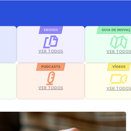
EBOOKS
GUIA DE INOVA
VER TODOS
VER TODO
PODCASTS
VÍDEOS
VER TODOS
VER TODO