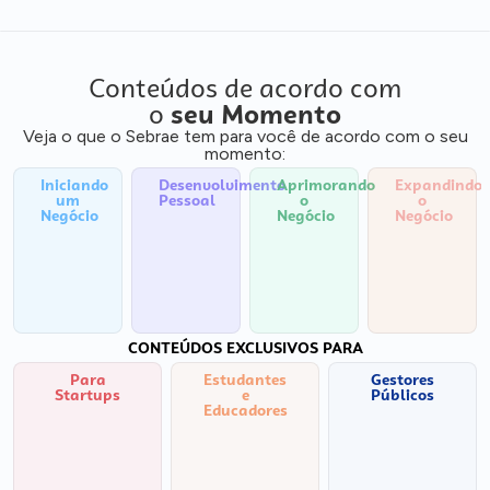
Conteúdos de acordo com
o
seu Momento
Veja o que o Sebrae tem para você de acordo com o seu
momento:
Iniciando
Desenvolvimento
Aprimorando
Expandindo
um
Pessoal
o
o
Negócio
Negócio
Negócio
CONTEÚDOS EXCLUSIVOS PARA
Para
Estudantes
Gestores
Startups
e
Públicos
Educadores