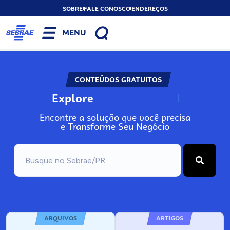
SOBRE
FALE CONOSCO
ENDEREÇOS
MENU
CONTEÚDOS GRATUITOS
Explore
N
o
s
s
o
s
A
Encontre a solução que você precisa
e Transforme Seu Negócio
ARQUIVOS
ARTIGOS