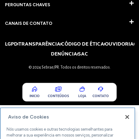
PERGUNTAS CHAVES​
CANAIS DE CONTATO
LGPD
TRANSPARÊNCIA
CÓDIGO DE ÉTICA
OUVIDORIA
DENÚNCIA
SAC
© 2024 Sebrae/PR. Todos os direitos reservados.
INICIO
CONTEÚDOS
LOJA
CONTATO
Aviso de Cookies
Nós usamos cookies e outras tecnologias semelhantes para
melhorar a sua experiência em nossos serviços, personalizar