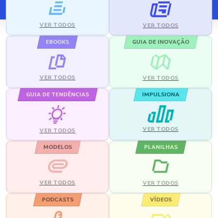
VER TODOS
VER TODOS
EBOOKS
GUIA DE INOVAÇÃO
VER TODOS
VER TODOS
GUIA DE TENDÊNCIAS
IMPULSIONA
VER TODOS
VER TODOS
MODELOS
PLANILHAS
VER TODOS
VER TODOS
PODCASTS
VÍDEOS