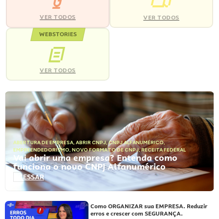
VER TODOS
VER TODOS
WEBSTORIES
VER TODOS
ABERTURA DE EMPRESA
,
ABRIR CNPJ
,
CNPJ ALFANUMÉRICO
,
EMPREENDEDORISMO
,
NOVO FORMATO DE CNPJ
,
RECEITA FEDERAL
Vai abrir uma empresa? Entenda como
funciona o novo CNPJ Alfanumérico
ACESSAR
Como ORGANIZAR sua EMPRESA. Reduzir
erros e crescer com SEGURANÇA.