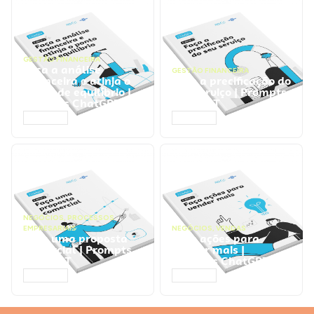
GESTÃO FINANCEIRA
Faça a análise
GESTÃO FINANCEIRA
financeira e atinja o
Faça a precificação do
ponto de equilíbrio |
seu serviço | Prompts
Prompts ChatGPT
ChatGPT
ACESSAR
ACESSAR
NEGÓCIOS
,
PROCESSOS
EMPRESARIAIS
NEGÓCIOS
,
VENDAS
Faça uma proposta
Faça ações para
comercial | Prompts
vender mais |
ChatGPT
Prompts ChatGPT
ACESSAR
ACESSAR