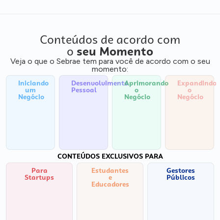
Conteúdos de acordo com
o
seu Momento
Veja o que o Sebrae tem para você de acordo com o seu
momento:
Iniciando
Desenvolvimento
Aprimorando
Expandindo
um
Pessoal
o
o
Negócio
Negócio
Negócio
CONTEÚDOS EXCLUSIVOS PARA
Para
Estudantes
Gestores
Startups
e
Públicos
Educadores