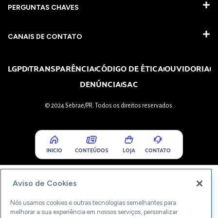
PERGUNTAS CHAVES​
CANAIS DE CONTATO
LGPD
TRANSPARÊNCIA
CÓDIGO DE ÉTICA
OUVIDORIA
DENÚNCIA
SAC
© 2024 Sebrae/PR. Todos os direitos reservados.
INICIO
CONTEÚDOS
LOJA
CONTATO
Aviso de Cookies
Nós usamos cookies e outras tecnologias semelhantes para
melhorar a sua experiência em nossos serviços, personalizar