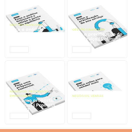
GESTÃO FINANCEIRA
Faça a análise
GESTÃO FINANCEIRA
financeira e atinja o
Faça a precificação do
ponto de equilíbrio |
seu serviço | Prompts
Prompts ChatGPT
ChatGPT
ACESSAR
ACESSAR
NEGÓCIOS
,
PROCESSOS
EMPRESARIAIS
NEGÓCIOS
,
VENDAS
Faça uma proposta
Faça ações para
comercial | Prompts
vender mais |
ChatGPT
Prompts ChatGPT
ACESSAR
ACESSAR