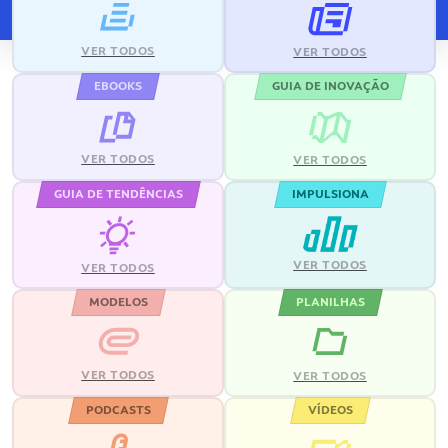
VER TODOS
VER TODOS
EBOOKS
GUIA DE INOVAÇÃO
VER TODOS
VER TODOS
GUIA DE TENDÊNCIAS
IMPULSIONA
VER TODOS
VER TODOS
MODELOS
PLANILHAS
VER TODOS
VER TODOS
PODCASTS
VÍDEOS