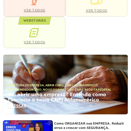
VER TODOS
VER TODOS
WEBSTORIES
VER TODOS
ABERTURA DE EMPRESA
,
ABRIR CNPJ
,
CNPJ ALFANUMÉRICO
,
EMPREENDEDORISMO
,
NOVO FORMATO DE CNPJ
,
RECEITA FEDERAL
Vai abrir uma empresa? Entenda como
funciona o novo CNPJ Alfanumérico
ACESSAR
Como ORGANIZAR sua EMPRESA. Reduzir
erros e crescer com SEGURANÇA.