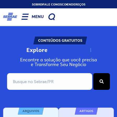
SOBRE
FALE CONOSCO
ENDEREÇOS
MENU
CONTEÚDOS GRATUITOS
Explore
N
o
s
s
o
s
A
Encontre a solução que você precisa
e Transforme Seu Negócio
ARQUIVOS
ARTIGOS