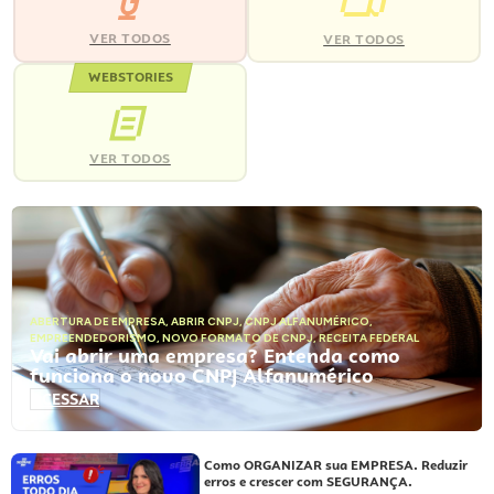
VER TODOS
VER TODOS
WEBSTORIES
VER TODOS
ABERTURA DE EMPRESA
,
ABRIR CNPJ
,
CNPJ ALFANUMÉRICO
,
EMPREENDEDORISMO
,
NOVO FORMATO DE CNPJ
,
RECEITA FEDERAL
Vai abrir uma empresa? Entenda como
funciona o novo CNPJ Alfanumérico
ACESSAR
Como ORGANIZAR sua EMPRESA. Reduzir
erros e crescer com SEGURANÇA.