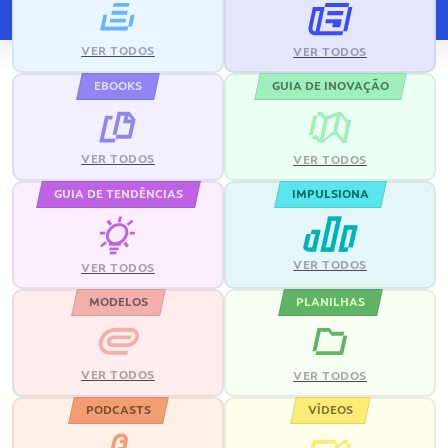
VER TODOS
VER TODOS
EBOOKS
GUIA DE INOVAÇÃO
VER TODOS
VER TODOS
GUIA DE TENDÊNCIAS
IMPULSIONA
VER TODOS
VER TODOS
MODELOS
PLANILHAS
VER TODOS
VER TODOS
PODCASTS
VÍDEOS