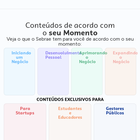
Conteúdos de acordo com
o
seu Momento
Veja o que o Sebrae tem para você de acordo com o seu
momento:
Iniciando
Desenvolvimento
Aprimorando
Expandindo
um
Pessoal
o
o
Negócio
Negócio
Negócio
CONTEÚDOS EXCLUSIVOS PARA
Para
Estudantes
Gestores
Startups
e
Públicos
Educadores