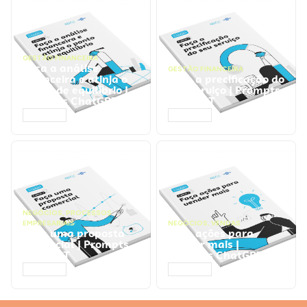
GESTÃO FINANCEIRA
Faça a análise
GESTÃO FINANCEIRA
financeira e atinja o
Faça a precificação do
ponto de equilíbrio |
seu serviço | Prompts
Prompts ChatGPT
ChatGPT
ACESSAR
ACESSAR
NEGÓCIOS
,
PROCESSOS
EMPRESARIAIS
NEGÓCIOS
,
VENDAS
Faça uma proposta
Faça ações para
comercial | Prompts
vender mais |
ChatGPT
Prompts ChatGPT
ACESSAR
ACESSAR