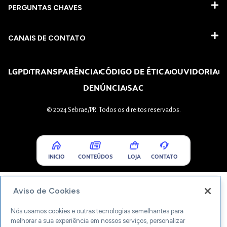
PERGUNTAS CHAVES​
CANAIS DE CONTATO
LGPD
TRANSPARÊNCIA
CÓDIGO DE ÉTICA
OUVIDORIA
DENÚNCIA
SAC
© 2024 Sebrae/PR. Todos os direitos reservados.
INICIO
CONTEÚDOS
LOJA
CONTATO
Aviso de Cookies
Nós usamos cookies e outras tecnologias semelhantes para
melhorar a sua experiência em nossos serviços, personalizar