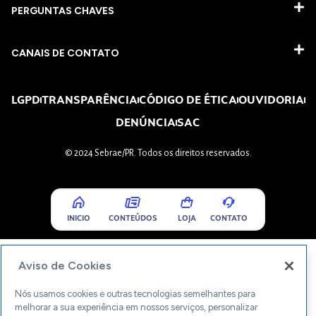
PERGUNTAS CHAVES​
CANAIS DE CONTATO
LGPD
TRANSPARÊNCIA
CÓDIGO DE ÉTICA
OUVIDORIA
DENÚNCIA
SAC
© 2024 Sebrae/PR. Todos os direitos reservados.
INICIO
CONTEÚDOS
LOJA
CONTATO
Aviso de Cookies
Nós usamos cookies e outras tecnologias semelhantes para
melhorar a sua experiência em nossos serviços, personalizar