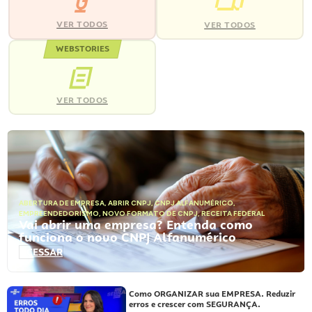
VER TODOS
VER TODOS
WEBSTORIES
VER TODOS
ABERTURA DE EMPRESA
,
ABRIR CNPJ
,
CNPJ ALFANUMÉRICO
,
EMPREENDEDORISMO
,
NOVO FORMATO DE CNPJ
,
RECEITA FEDERAL
Vai abrir uma empresa? Entenda como
funciona o novo CNPJ Alfanumérico
ACESSAR
Como ORGANIZAR sua EMPRESA. Reduzir
erros e crescer com SEGURANÇA.