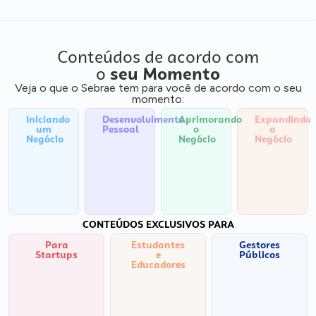
Conteúdos de acordo com
o
seu Momento
Veja o que o Sebrae tem para você de acordo com o seu
momento:
Iniciando
Desenvolvimento
Aprimorando
Expandindo
um
Pessoal
o
o
Negócio
Negócio
Negócio
CONTEÚDOS EXCLUSIVOS PARA
Para
Estudantes
Gestores
Startups
e
Públicos
Educadores