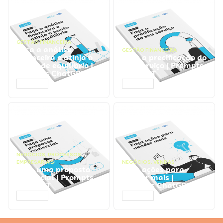
GESTÃO FINANCEIRA
Faça a análise
GESTÃO FINANCEIRA
financeira e atinja o
Faça a precificação do
ponto de equilíbrio |
seu serviço | Prompts
Prompts ChatGPT
ChatGPT
ACESSAR
ACESSAR
NEGÓCIOS
,
PROCESSOS
EMPRESARIAIS
NEGÓCIOS
,
VENDAS
Faça uma proposta
Faça ações para
comercial | Prompts
vender mais |
ChatGPT
Prompts ChatGPT
ACESSAR
ACESSAR