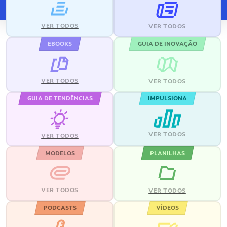
VER TODOS
VER TODOS
EBOOKS
GUIA DE INOVAÇÃO
VER TODOS
VER TODOS
GUIA DE TENDÊNCIAS
IMPULSIONA
VER TODOS
VER TODOS
MODELOS
PLANILHAS
VER TODOS
VER TODOS
PODCASTS
VÍDEOS