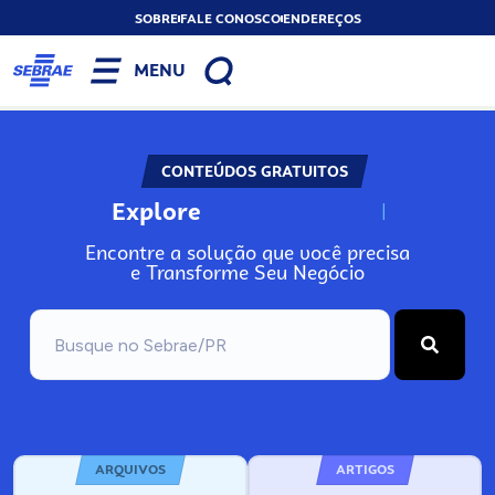
SOBRE
FALE CONOSCO
ENDEREÇOS
MENU
CONTEÚDOS GRATUITOS
Explore
N
o
s
s
o
s
A
Encontre a solução que você precisa
e Transforme Seu Negócio
ARQUIVOS
ARTIGOS