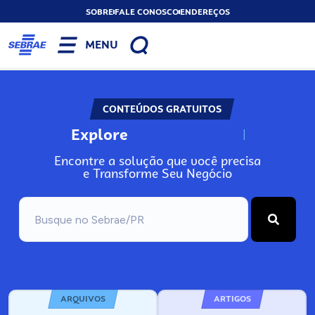
SOBRE
FALE CONOSCO
ENDEREÇOS
MENU
CONTEÚDOS GRATUITOS
Explore
N
o
s
s
o
s
A
Encontre a solução que você precisa
e Transforme Seu Negócio
ARQUIVOS
ARTIGOS