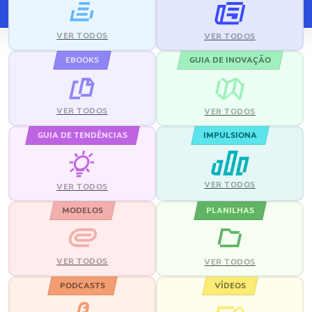
VER TODOS
VER TODOS
EBOOKS
GUIA DE INOVAÇÃO
VER TODOS
VER TODOS
GUIA DE TENDÊNCIAS
IMPULSIONA
VER TODOS
VER TODOS
MODELOS
PLANILHAS
VER TODOS
VER TODOS
PODCASTS
VÍDEOS