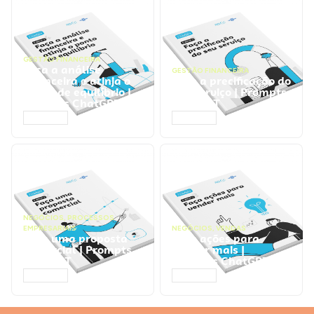
GESTÃO FINANCEIRA
Faça a análise
GESTÃO FINANCEIRA
financeira e atinja o
Faça a precificação do
ponto de equilíbrio |
seu serviço | Prompts
Prompts ChatGPT
ChatGPT
ACESSAR
ACESSAR
NEGÓCIOS
,
PROCESSOS
EMPRESARIAIS
NEGÓCIOS
,
VENDAS
Faça uma proposta
Faça ações para
comercial | Prompts
vender mais |
ChatGPT
Prompts ChatGPT
ACESSAR
ACESSAR