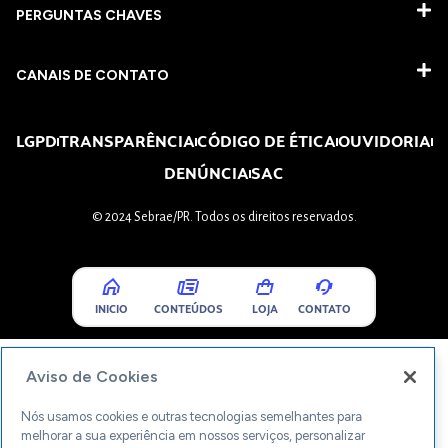
PERGUNTAS CHAVES​
CANAIS DE CONTATO
LGPD
TRANSPARÊNCIA
CÓDIGO DE ÉTICA
OUVIDORIA
DENÚNCIA
SAC
© 2024 Sebrae/PR. Todos os direitos reservados.
INICIO
CONTEÚDOS
LOJA
CONTATO
Aviso de Cookies
Nós usamos cookies e outras tecnologias semelhantes para
melhorar a sua experiência em nossos serviços, personalizar