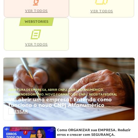
VER TODOS
VER TODOS
WEBSTORIES
VER TODOS
ABERTURA DE EMPRESA
,
ABRIR CNPJ
,
CNPJ ALFANUMÉRICO
,
EMPREENDEDORISMO
,
NOVO FORMATO DE CNPJ
,
RECEITA FEDERAL
Vai abrir uma empresa? Entenda como
funciona o novo CNPJ Alfanumérico
ACESSAR
Como ORGANIZAR sua EMPRESA. Reduzir
erros e crescer com SEGURANÇA.