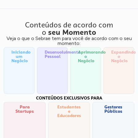
Conteúdos de acordo com
o
seu Momento
Veja o que o Sebrae tem para você de acordo com o seu
momento:
Iniciando
Desenvolvimento
Aprimorando
Expandindo
um
Pessoal
o
o
Negócio
Negócio
Negócio
CONTEÚDOS EXCLUSIVOS PARA
Para
Estudantes
Gestores
Startups
e
Públicos
Educadores