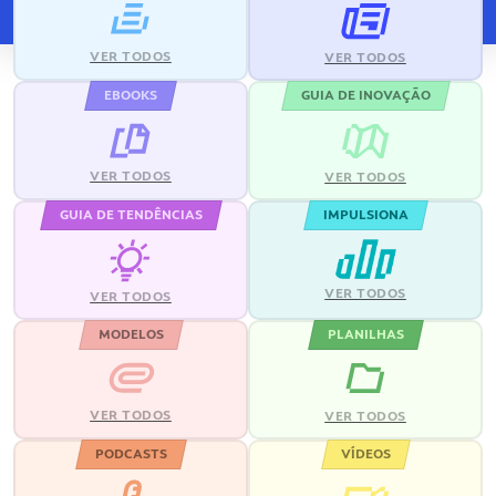
VER TODOS
VER TODOS
EBOOKS
GUIA DE INOVAÇÃO
VER TODOS
VER TODOS
GUIA DE TENDÊNCIAS
IMPULSIONA
VER TODOS
VER TODOS
MODELOS
PLANILHAS
VER TODOS
VER TODOS
PODCASTS
VÍDEOS