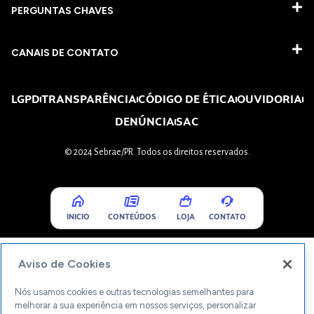
PERGUNTAS CHAVES​
CANAIS DE CONTATO
LGPD
TRANSPARÊNCIA
CÓDIGO DE ÉTICA
OUVIDORIA
DENÚNCIA
SAC
© 2024 Sebrae/PR. Todos os direitos reservados.
INICIO
CONTEÚDOS
LOJA
CONTATO
Aviso de Cookies
Nós usamos cookies e outras tecnologias semelhantes para
melhorar a sua experiência em nossos serviços, personalizar