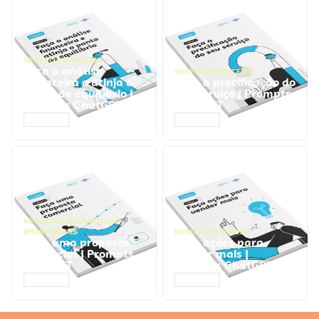
GESTÃO FINANCEIRA
Faça a análise
GESTÃO FINANCEIRA
financeira e atinja o
Faça a precificação do
ponto de equilíbrio |
seu serviço | Prompts
Prompts ChatGPT
ChatGPT
ACESSAR
ACESSAR
NEGÓCIOS
,
PROCESSOS
EMPRESARIAIS
NEGÓCIOS
,
VENDAS
Faça uma proposta
Faça ações para
comercial | Prompts
vender mais |
ChatGPT
Prompts ChatGPT
ACESSAR
ACESSAR