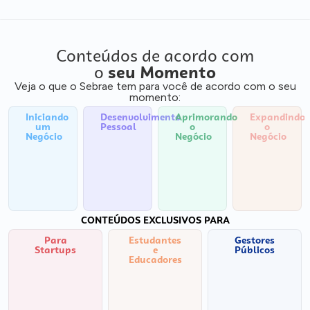
Conteúdos de acordo com
o
seu Momento
Veja o que o Sebrae tem para você de acordo com o seu
momento:
Iniciando
Desenvolvimento
Aprimorando
Expandindo
um
Pessoal
o
o
Negócio
Negócio
Negócio
CONTEÚDOS EXCLUSIVOS PARA
Para
Estudantes
Gestores
Startups
e
Públicos
Educadores