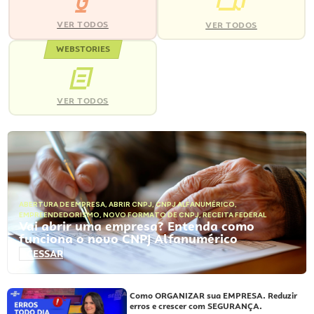
VER TODOS
VER TODOS
WEBSTORIES
VER TODOS
ABERTURA DE EMPRESA
,
ABRIR CNPJ
,
CNPJ ALFANUMÉRICO
,
EMPREENDEDORISMO
,
NOVO FORMATO DE CNPJ
,
RECEITA FEDERAL
Vai abrir uma empresa? Entenda como
funciona o novo CNPJ Alfanumérico
ACESSAR
Como ORGANIZAR sua EMPRESA. Reduzir
erros e crescer com SEGURANÇA.