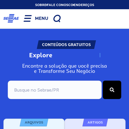
SOBRE
FALE CONOSCO
ENDEREÇOS
MENU
CONTEÚDOS GRATUITOS
Explore
N
o
s
s
o
s
A
Encontre a solução que você precisa
e Transforme Seu Negócio
ARQUIVOS
ARTIGOS