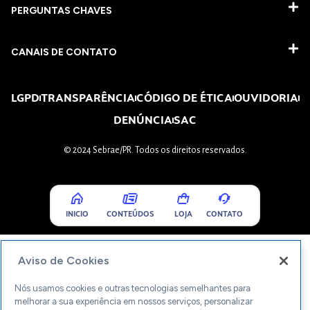
PERGUNTAS CHAVES​
CANAIS DE CONTATO
LGPD
TRANSPARÊNCIA
CÓDIGO DE ÉTICA
OUVIDORIA
DENÚNCIA
SAC
© 2024 Sebrae/PR. Todos os direitos reservados.
INICIO
CONTEÚDOS
LOJA
CONTATO
Aviso de Cookies
Nós usamos cookies e outras tecnologias semelhantes para
melhorar a sua experiência em nossos serviços, personalizar