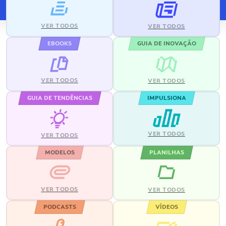
VER TODOS
VER TODOS
EBOOKS
GUIA DE INOVAÇÃO
VER TODOS
VER TODOS
GUIA DE TENDÊNCIAS
IMPULSIONA
VER TODOS
VER TODOS
MODELOS
PLANILHAS
VER TODOS
VER TODOS
PODCASTS
VÍDEOS