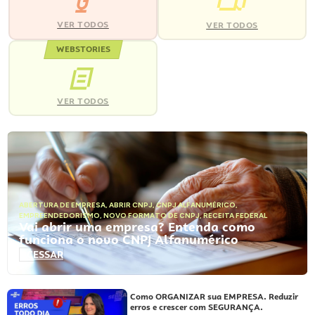
VER TODOS
VER TODOS
WEBSTORIES
VER TODOS
ABERTURA DE EMPRESA
,
ABRIR CNPJ
,
CNPJ ALFANUMÉRICO
,
EMPREENDEDORISMO
,
NOVO FORMATO DE CNPJ
,
RECEITA FEDERAL
Vai abrir uma empresa? Entenda como
funciona o novo CNPJ Alfanumérico
ACESSAR
Como ORGANIZAR sua EMPRESA. Reduzir
erros e crescer com SEGURANÇA.