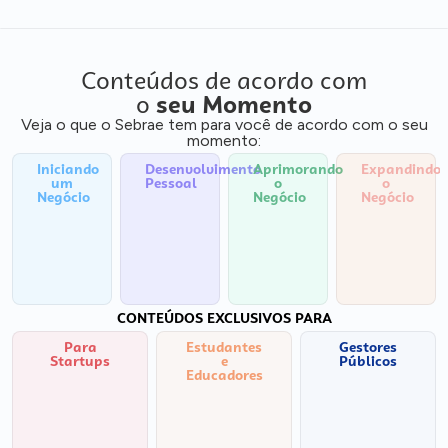
Conteúdos de acordo com
o
seu Momento
Veja o que o Sebrae tem para você de acordo com o seu
momento:
Iniciando
Desenvolvimento
Aprimorando
Expandindo
um
Pessoal
o
o
Negócio
Negócio
Negócio
CONTEÚDOS EXCLUSIVOS PARA
Para
Estudantes
Gestores
Startups
e
Públicos
Educadores