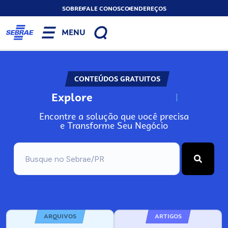
SOBRE
FALE CONOSCO
ENDEREÇOS
MENU
CONTEÚDOS GRATUITOS
Explore
N
o
s
s
o
s
A
Encontre a solução que você precisa
e Transforme Seu Negócio
ARQUIVOS
ARTIGOS