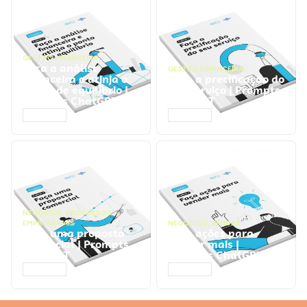
GESTÃO FINANCEIRA
Faça a análise
GESTÃO FINANCEIRA
financeira e atinja o
Faça a precificação do
ponto de equilíbrio |
seu serviço | Prompts
Prompts ChatGPT
ChatGPT
ACESSAR
ACESSAR
NEGÓCIOS
,
PROCESSOS
EMPRESARIAIS
NEGÓCIOS
,
VENDAS
Faça uma proposta
Faça ações para
comercial | Prompts
vender mais |
ChatGPT
Prompts ChatGPT
ACESSAR
ACESSAR