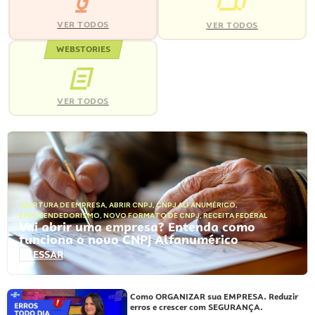
VER TODOS
VER TODOS
WEBSTORIES
VER TODOS
ABERTURA DE EMPRESA
,
ABRIR CNPJ
,
CNPJ ALFANUMÉRICO
,
EMPREENDEDORISMO
,
NOVO FORMATO DE CNPJ
,
RECEITA FEDERAL
Vai abrir uma empresa? Entenda como
funciona o novo CNPJ Alfanumérico
ACESSAR
Como ORGANIZAR sua EMPRESA. Reduzir
erros e crescer com SEGURANÇA.