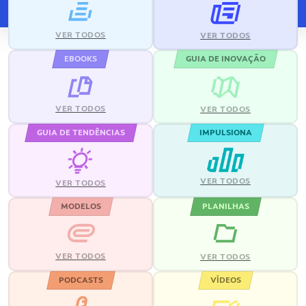
VER TODOS
VER TODOS
EBOOKS
GUIA DE INOVAÇÃO
VER TODOS
VER TODOS
GUIA DE TENDÊNCIAS
IMPULSIONA
VER TODOS
VER TODOS
MODELOS
PLANILHAS
VER TODOS
VER TODOS
PODCASTS
VÍDEOS