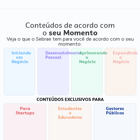
Conteúdos de acordo com
o
seu Momento
Veja o que o Sebrae tem para você de acordo com o seu
momento:
Iniciando
Desenvolvimento
Aprimorando
Expandindo
um
Pessoal
o
o
Negócio
Negócio
Negócio
CONTEÚDOS EXCLUSIVOS PARA
Para
Estudantes
Gestores
Startups
e
Públicos
Educadores