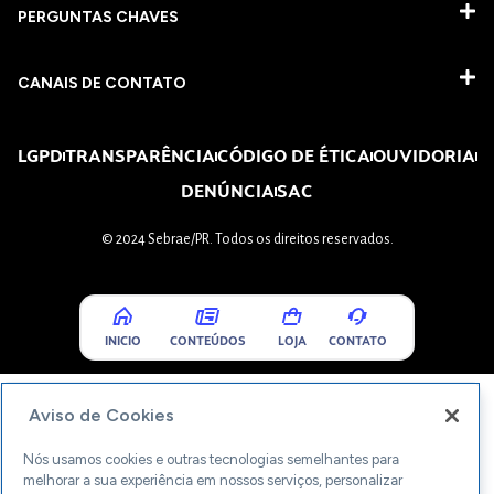
PERGUNTAS CHAVES​
CANAIS DE CONTATO
LGPD
TRANSPARÊNCIA
CÓDIGO DE ÉTICA
OUVIDORIA
DENÚNCIA
SAC
© 2024 Sebrae/PR. Todos os direitos reservados.
INICIO
CONTEÚDOS
LOJA
CONTATO
Aviso de Cookies
Nós usamos cookies e outras tecnologias semelhantes para
melhorar a sua experiência em nossos serviços, personalizar