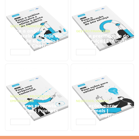
GESTÃO FINANCEIRA
Faça a análise
GESTÃO FINANCEIRA
financeira e atinja o
Faça a precificação do
ponto de equilíbrio |
seu serviço | Prompts
Prompts ChatGPT
ChatGPT
ACESSAR
ACESSAR
NEGÓCIOS
,
PROCESSOS
EMPRESARIAIS
NEGÓCIOS
,
VENDAS
Faça uma proposta
Faça ações para
comercial | Prompts
vender mais |
ChatGPT
Prompts ChatGPT
ACESSAR
ACESSAR