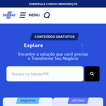
SOBRE
FALE CONOSCO
ENDEREÇOS
MENU
CONTEÚDOS GRATUITOS
Explore
N
o
s
s
o
s
A
Encontre a solução que você precisa
e Transforme Seu Negócio
ARQUIVOS
ARTIGOS