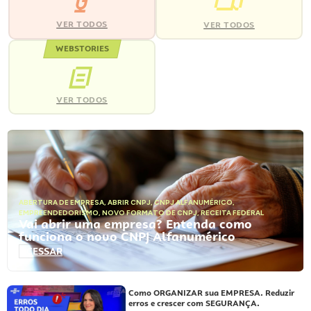
VER TODOS
VER TODOS
WEBSTORIES
VER TODOS
ABERTURA DE EMPRESA
,
ABRIR CNPJ
,
CNPJ ALFANUMÉRICO
,
EMPREENDEDORISMO
,
NOVO FORMATO DE CNPJ
,
RECEITA FEDERAL
Vai abrir uma empresa? Entenda como
funciona o novo CNPJ Alfanumérico
ACESSAR
Como ORGANIZAR sua EMPRESA. Reduzir
erros e crescer com SEGURANÇA.