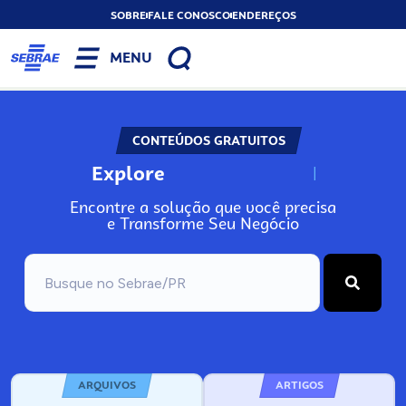
SOBRE
FALE CONOSCO
ENDEREÇOS
MENU
CONTEÚDOS GRATUITOS
Explore
N
o
s
s
o
s
A
Encontre a solução que você precisa
e Transforme Seu Negócio
ARQUIVOS
ARTIGOS