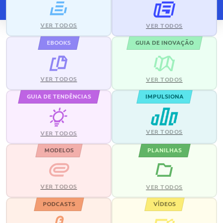
VER TODOS
VER TODOS
EBOOKS
GUIA DE INOVAÇÃO
VER TODOS
VER TODOS
GUIA DE TENDÊNCIAS
IMPULSIONA
VER TODOS
VER TODOS
MODELOS
PLANILHAS
VER TODOS
VER TODOS
PODCASTS
VÍDEOS