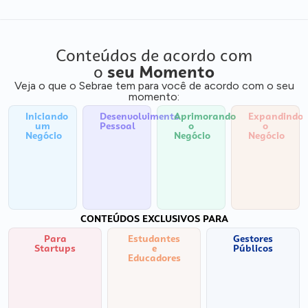
Conteúdos de acordo com
o
seu Momento
Veja o que o Sebrae tem para você de acordo com o seu
momento:
Iniciando
Desenvolvimento
Aprimorando
Expandindo
um
Pessoal
o
o
Negócio
Negócio
Negócio
CONTEÚDOS EXCLUSIVOS PARA
Para
Estudantes
Gestores
Startups
e
Públicos
Educadores