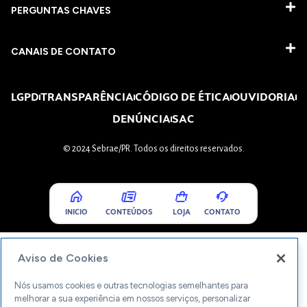
PERGUNTAS CHAVES​
CANAIS DE CONTATO
LGPD
TRANSPARÊNCIA
CÓDIGO DE ÉTICA
OUVIDORIA
DENÚNCIA
SAC
© 2024 Sebrae/PR. Todos os direitos reservados.
INICIO
CONTEÚDOS
LOJA
CONTATO
Aviso de Cookies
Nós usamos cookies e outras tecnologias semelhantes para
melhorar a sua experiência em nossos serviços, personalizar