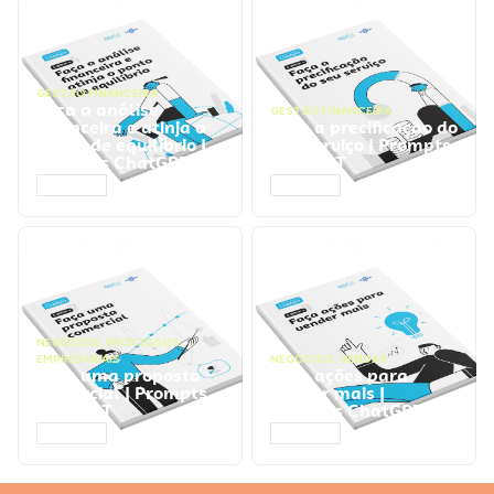
GESTÃO FINANCEIRA
Faça a análise
GESTÃO FINANCEIRA
financeira e atinja o
Faça a precificação do
ponto de equilíbrio |
seu serviço | Prompts
Prompts ChatGPT
ChatGPT
ACESSAR
ACESSAR
NEGÓCIOS
,
PROCESSOS
EMPRESARIAIS
NEGÓCIOS
,
VENDAS
Faça uma proposta
Faça ações para
comercial | Prompts
vender mais |
ChatGPT
Prompts ChatGPT
ACESSAR
ACESSAR